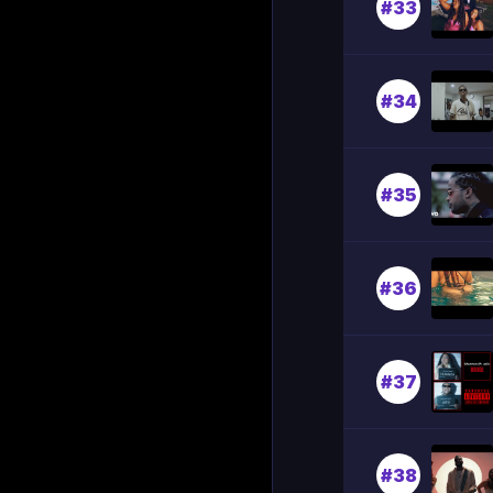
#33
#34
#35
#36
#37
#38