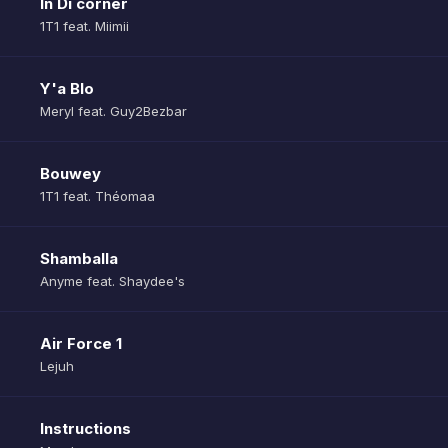
In Di corner
1T1 feat. Miimii
Y'a Blo
Meryl feat. Guy2Bezbar
Bouwey
1T1 feat. Théomaa
Shamballa
Anyme feat. Shaydee's
Air Force 1
Lejuh
Instructions