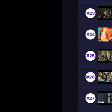
#23
#24
#25
#26
#27