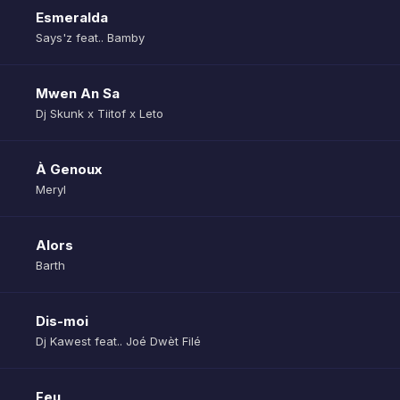
Esmeralda
Says'z feat.. Bamby
Mwen An Sa
Dj Skunk x Tiitof x Leto
À Genoux
Meryl
Alors
Barth
Dis-moi
Dj Kawest feat.. Joé Dwèt Filé
Feu