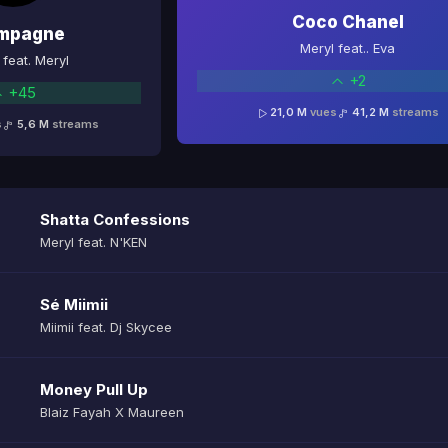
Coco Chanel
mpagne
Meryl feat.. Eva
feat. Meryl
+2
+45
21,0 M
vues
41,2 M
streams
s
5,6 M
streams
Shatta Confessions
Meryl feat. N'KEN
Sé Miimii
Miimii feat. Dj Skycee
Money Pull Up
Blaiz Fayah X Maureen