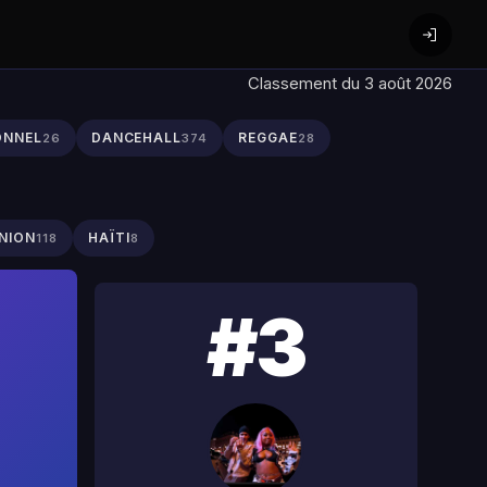
Classement du 3 août 2026
ONNEL
DANCEHALL
REGGAE
26
374
28
NION
HAÏTI
118
8
#3