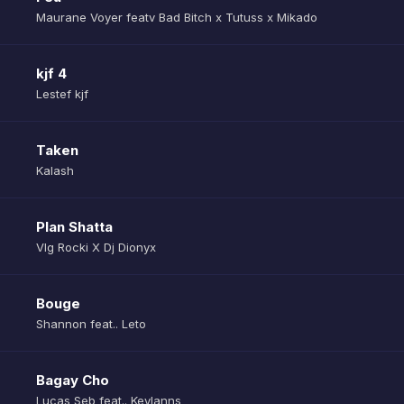
Maurane Voyer featv Bad Bitch x Tutuss x Mikado
kjf 4
Lestef kjf
Taken
Kalash
Plan Shatta
Vlg Rocki X Dj Dionyx
Bouge
Shannon feat.. Leto
Bagay Cho
Lucas Seb feat.. Keylanns