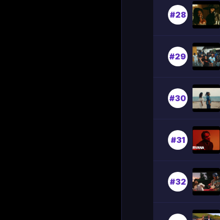
#28
#29
#30
#31
#32