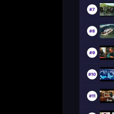
#7
#8
#9
#10
#11