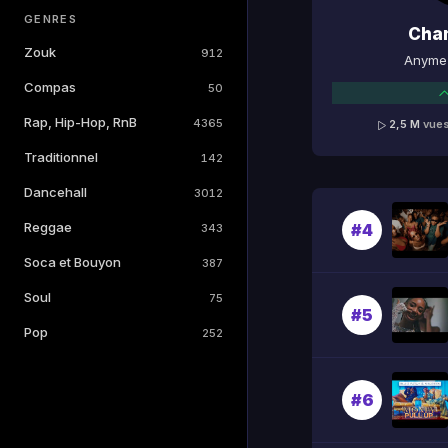
GENRES
Cha
Zouk
912
Anyme 
Compas
50
Rap, Hip-Hop, RnB
4365
2,5 M
vue
Traditionnel
142
Dancehall
3012
Reggae
#4
343
Soca et Bouyon
387
Soul
75
#5
Pop
252
#6