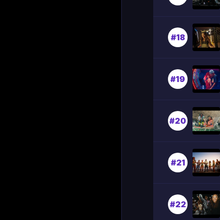
#18
#19
#20
#21
#22