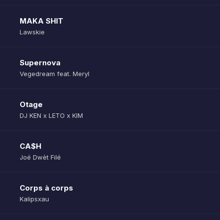
MAKA SHIT
Lawskie
Supernova
Vegedream feat. Meryl
Otage
DJ KEN x LETO x KIM
CA$H
Joé Dwèt Filé
Corps à corps
Kalipsxau