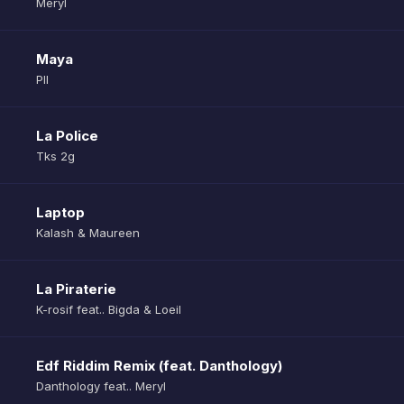
Meryl
Maya
Pll
La Police
Tks 2g
Laptop
Kalash & Maureen
La Piraterie
K-rosif feat.. Bigda & Loeil
Edf Riddim Remix (feat. Danthology)
Danthology feat.. Meryl