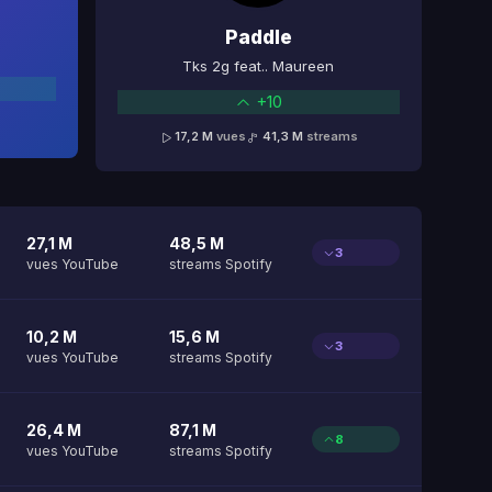
Paddle
Tks 2g feat.. Maureen
+10
17,2 M
vues
41,3 M
streams
27,1 M
48,5 M
3
vues YouTube
streams Spotify
10,2 M
15,6 M
3
vues YouTube
streams Spotify
26,4 M
87,1 M
8
vues YouTube
streams Spotify