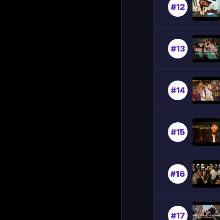
#12
#13
#14
#15
#16
#17