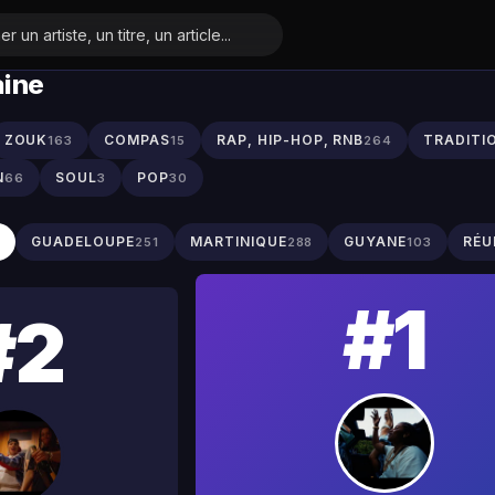
aine
ZOUK
COMPAS
RAP, HIP-HOP, RNB
TRADITI
163
15
264
N
SOUL
POP
66
3
30
S
GUADELOUPE
MARTINIQUE
GUYANE
RÉU
251
288
103
#1
#2