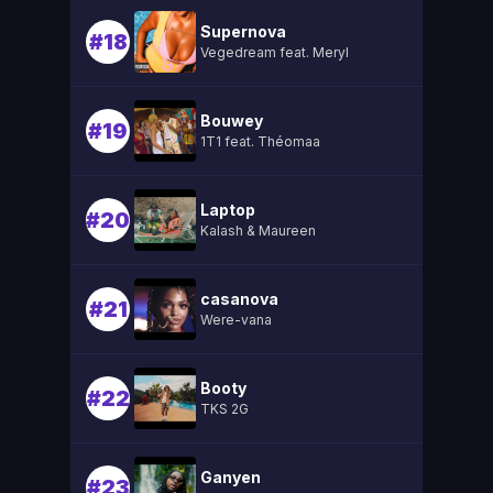
Supernova
#18
Vegedream feat. Meryl
Bouwey
#19
1T1 feat. Théomaa
Laptop
#20
Kalash & Maureen
casanova
#21
Were-vana
Booty
#22
TKS 2G
Ganyen
#23