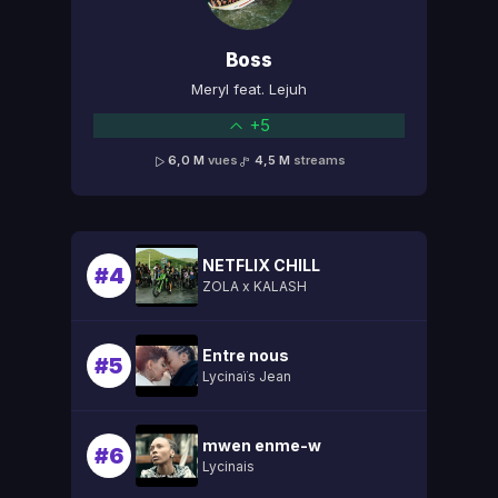
Boss
Meryl feat. Lejuh
+5
6,0 M
vues
4,5 M
streams
NETFLIX CHILL
#4
ZOLA x KALASH
Entre nous
#5
Lycinaïs Jean
mwen enme-w
#6
Lycinais