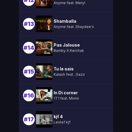
#12
Anyme feat. Meryl
Shamballa
#13
Anyme feat. Shaydee's
Pas Jalouse
#14
Bamby X Kerchak
Tu le sais
#15
Kalash feat.. Gazo
In Di corner
#16
1T1 feat. Miimii
kjf 4
#17
Lestef kjf