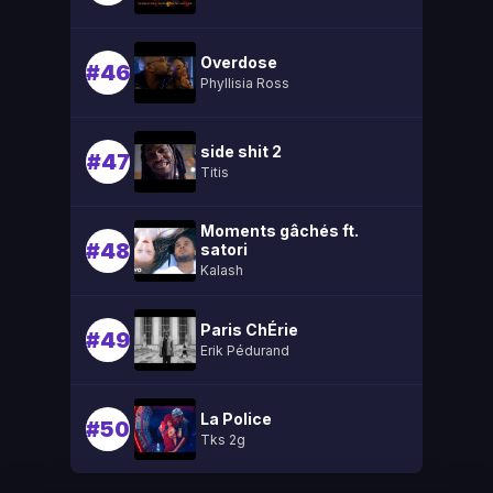
Overdose
#46
Phyllisia Ross
side shit 2
#47
Titis
Moments gâchés ft.
#48
satori
Kalash
Paris ChÉrie
#49
Erik Pédurand
La Police
#50
Tks 2g