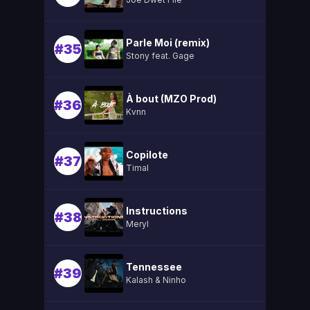
Parle Moi (remix)
#35
Stony feat. Gage
À bout (MZO Prod)
#36
Kvnn
Copilote
#37
Timal
Instructions
#38
Meryl
Tennessee
#39
Kalash & Ninho