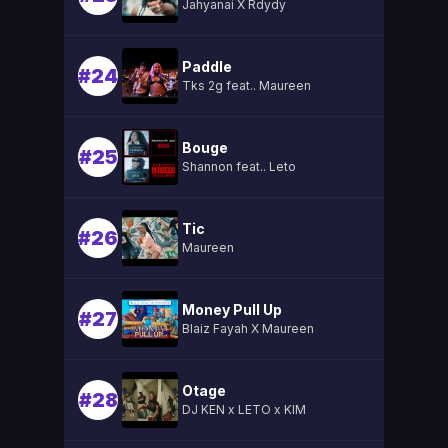
Jahyanai X Rdydy
Paddle
#24
Tks 2g feat.. Maureen
Bouge
#25
Shannon feat.. Leto
Tic
#26
Maureen
Money Pull Up
#27
Blaiz Fayah X Maureen
Otage
#28
DJ KEN x LETO x KIM