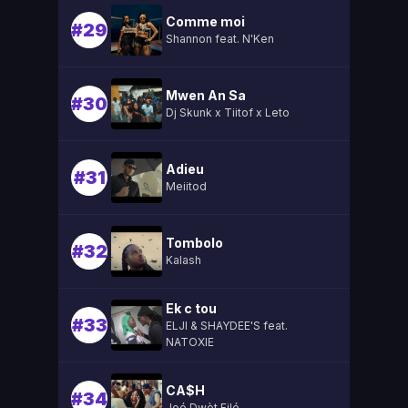
Comme moi
#29
Shannon feat. N'Ken
Mwen An Sa
#30
Dj Skunk x Tiitof x Leto
Adieu
#31
Meiitod
Tombolo
#32
Kalash
Ek c tou
#33
ELJI & SHAYDEE'S feat.
NATOXIE
CA$H
#34
Joé Dwèt Filé