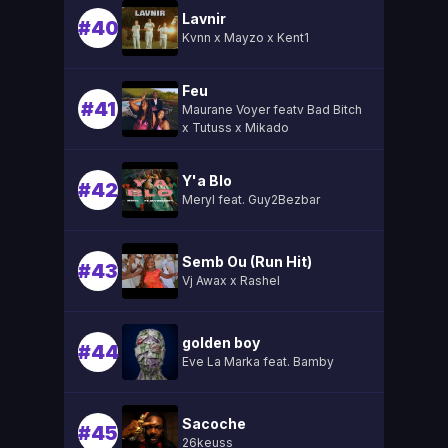
Lavnir
#40
Kvnn x Mayzo x Kent1
Feu
#41
Maurane Voyer featv Bad Bitch
x Tutuss x Mikado
Y'a Blo
#42
Meryl feat. Guy2Bezbar
Semb Ou (Run Hit)
#43
Vj Awax x Rashel
golden boy
#44
Eve La Marka feat. Bamby
Sacoche
#45
26keuss