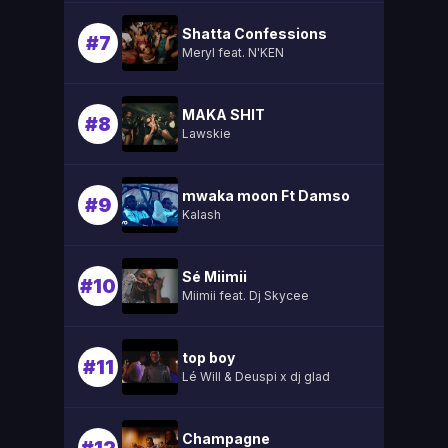
Shatta Confessions
#7
Meryl feat. N'KEN
MAKA SHIT
#8
Lawskie
mwaka moon Ft Damso
#9
Kalash
Sé Miimii
#10
Miimii feat. Dj Skycee
top boy
#11
Lé Will & Deuspi x dj glad
Champagne