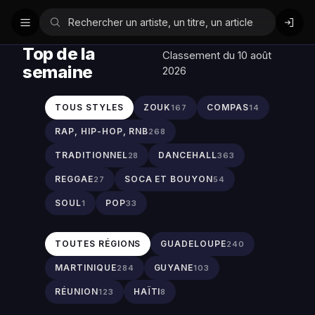
Top de la
Classement du 10 août
semaine
2026
TOUS STYLES
ZOUK
COMPAS
167
14
RAP, HIP-HOP, RNB
268
TRADITIONNEL
DANCEHALL
28
363
REGGAE
SOCA ET BOUYON
27
54
SOUL
POP
1
33
TOUTES RÉGIONS
GUADELOUPE
240
MARTINIQUE
GUYANE
284
103
RÉUNION
HAÏTI
123
8