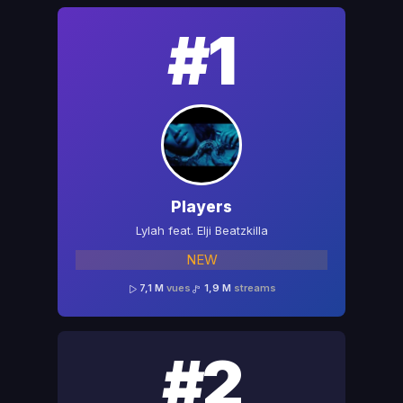
#1
Players
Lylah feat. Elji Beatzkilla
NEW
7,1 M
vues
1,9 M
streams
#2