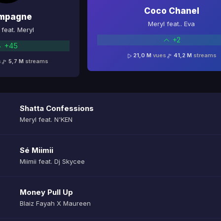
Coco Chanel
mpagne
Meryl feat.. Eva
feat. Meryl
+2
+45
21,0 M
vues
41,2 M
streams
s
5,7 M
streams
Shatta Confessions
Meryl feat. N'KEN
Sé Miimii
Miimii feat. Dj Skycee
Money Pull Up
Blaiz Fayah X Maureen