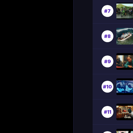
#7
#8
#9
#10
#11