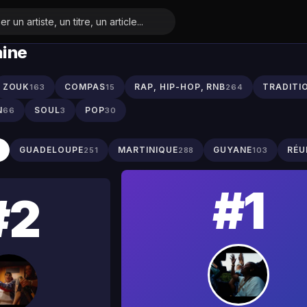
aine
ZOUK
COMPAS
RAP, HIP-HOP, RNB
TRADITI
163
15
264
N
SOUL
POP
66
3
30
S
GUADELOUPE
MARTINIQUE
GUYANE
RÉU
251
288
103
#1
#2