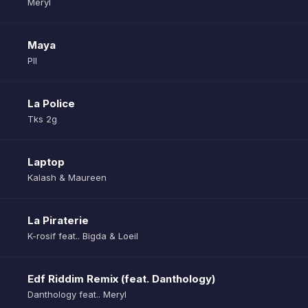
Meryl
Maya
Pll
La Police
Tks 2g
Laptop
Kalash & Maureen
La Piraterie
K-rosif feat.. Bigda & Loeil
Edf Riddim Remix (feat. Danthology)
Danthology feat.. Meryl