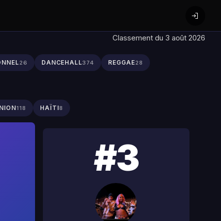
Classement du 3 août 2026
ONNEL
DANCEHALL
REGGAE
26
374
28
NION
HAÏTI
118
8
#3