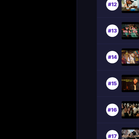
#12
#13
#14
#15
#16
#17