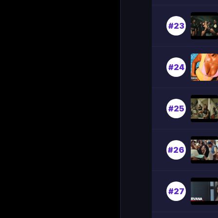
#23
#24
#25
#26
#27