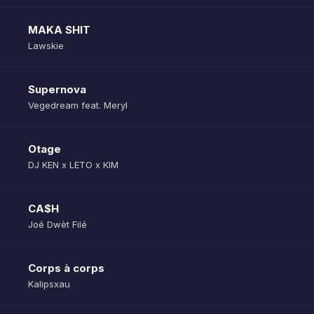
MAKA SHIT
Lawskie
Supernova
Vegedream feat. Meryl
Otage
DJ KEN x LETO x KIM
CA$H
Joé Dwèt Filé
Corps à corps
Kalipsxau