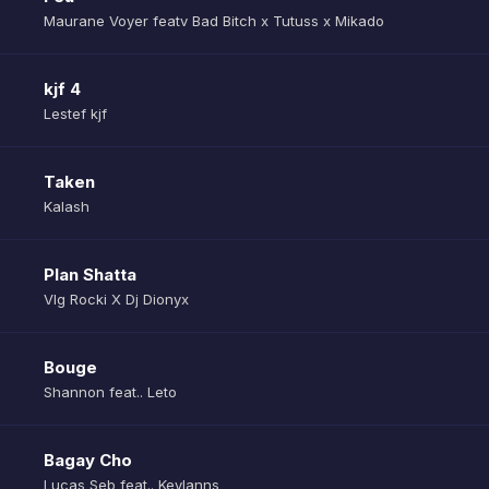
Maurane Voyer featv Bad Bitch x Tutuss x Mikado
kjf 4
Lestef kjf
Taken
Kalash
Plan Shatta
Vlg Rocki X Dj Dionyx
Bouge
Shannon feat.. Leto
Bagay Cho
Lucas Seb feat.. Keylanns