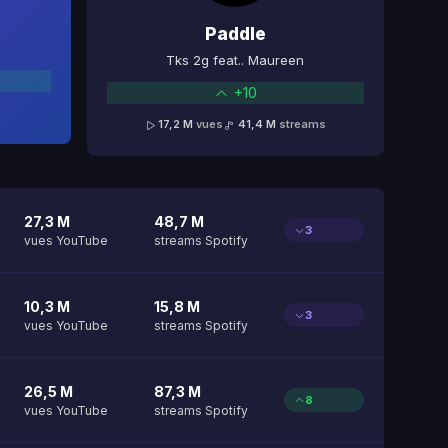
Paddle
Tks 2g feat.. Maureen
+10
17,2 M
vues
41,4 M
streams
27,3 M
48,7 M
3
vues YouTube
streams Spotify
10,3 M
15,8 M
3
vues YouTube
streams Spotify
26,5 M
87,3 M
8
vues YouTube
streams Spotify