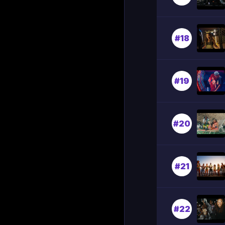
#18
#19
#20
#21
#22