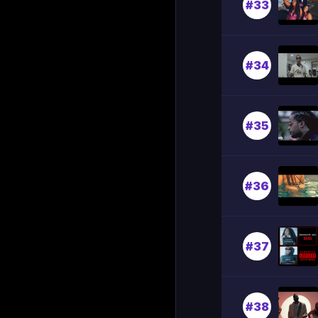
#33
#34
#35
#36
#37
#38