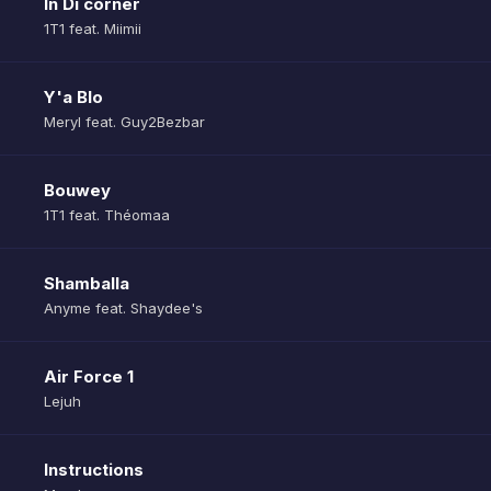
In Di corner
1T1 feat. Miimii
Y'a Blo
Meryl feat. Guy2Bezbar
Bouwey
1T1 feat. Théomaa
Shamballa
Anyme feat. Shaydee's
Air Force 1
Lejuh
Instructions