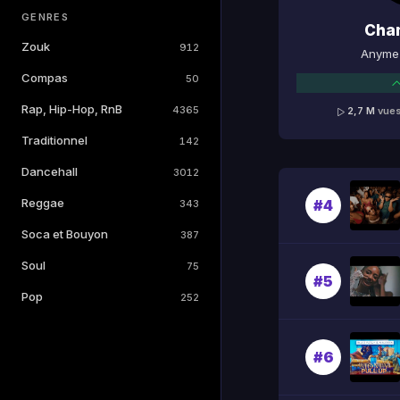
GENRES
Cha
Zouk
912
Anyme 
Compas
50
Rap, Hip-Hop, RnB
4365
2,7 M
vue
Traditionnel
142
Dancehall
3012
Reggae
#4
343
Soca et Bouyon
387
Soul
75
#5
Pop
252
#6