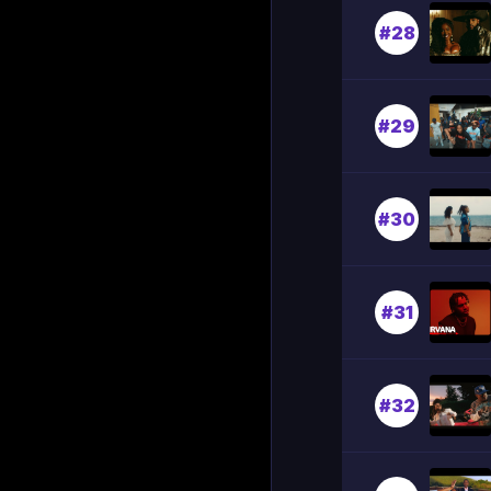
#28
#29
#30
#31
#32