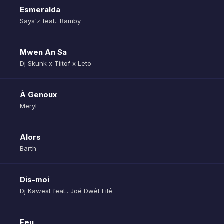
Esmeralda
Says'z feat.. Bamby
Mwen An Sa
Dj Skunk x Tiitof x Leto
À Genoux
Meryl
Alors
Barth
Dis-moi
Dj Kawest feat.. Joé Dwèt Filé
Feu