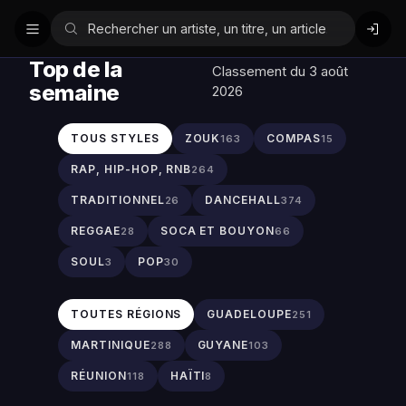
Top de la
Classement du 3 août
semaine
2026
TOUS STYLES
ZOUK
COMPAS
163
15
RAP, HIP-HOP, RNB
264
TRADITIONNEL
DANCEHALL
26
374
REGGAE
SOCA ET BOUYON
28
66
SOUL
POP
3
30
TOUTES RÉGIONS
GUADELOUPE
251
MARTINIQUE
GUYANE
288
103
RÉUNION
HAÏTI
118
8