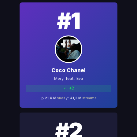
#1
Coco Chanel
Meryl feat.. Eva
+2
21,0 M
vues
41,2 M
streams
#2