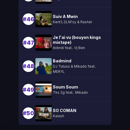
Suiv A Mwin
#46
Kent1, Dj M'sy & Rashel
Je l'ai vu (bouyon kings
#47
mixtape)
Arèndi feat.. Vj Ben
Badmind
#48
DJ Tutuss & Mikado feat..
MERYL
Soum Soum
#49
Tks 2g feat.. Mikado
SO COMAN
#50
Kalash