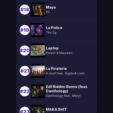
Maya
#18
Pll
La Police
#19
Tks 2g
Laptop
#20
Kalash & Maureen
La Piraterie
#21
K-rosif feat.. Bigda & Loeil
Edf Riddim Remix (feat.
#22
Danthology)
Danthology feat.. Meryl
MAKA SHIT
#23