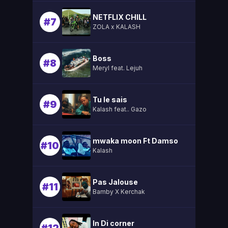
NETFLIX CHILL
#7
ZOLA x KALASH
Boss
#8
Meryl feat. Lejuh
Tu le sais
#9
Kalash feat.. Gazo
mwaka moon Ft Damso
#10
Kalash
Pas Jalouse
#11
Bamby X Kerchak
In Di corner