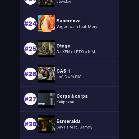
Lawskie
Supernova
#24
Vegedream feat. Meryl
Otage
#25
DJ KEN x LETO x KIM
CA$H
#26
Joé Dwèt Filé
Corps à corps
#27
Kalipsxau
Esmeralda
#28
Says'z feat.. Bamby