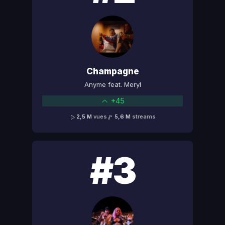
Champagne
Anyme feat. Meryl
+45
2,5 M
vues
5,6 M
streams
#3