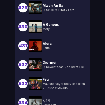
Mwen An Sa
#29
Dj Skunk x Tiitof x Leto
À Genoux
#30
Meryl
Alors
#31
Barth
Dis-moi
#32
Dj Kawest feat.. Joé Dwèt Filé
Feu
#33
Maurane Voyer featv Bad Bitch
x Tutuss x Mikado
kjf 4
#34
Lestef kjf