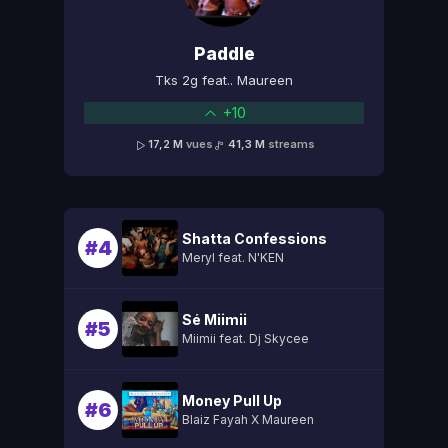
Paddle
Tks 2g feat.. Maureen
+10
17,2 M
vues
41,3 M
streams
Shatta Confessions
#4
Meryl feat. N'KEN
Sé Miimii
#5
Miimii feat. Dj Skycee
Money Pull Up
#6
Blaiz Fayah X Maureen