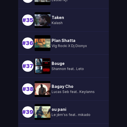
Taken
#35
Kalash
Plan Shatta
#36
Vlg Rocki X Dj Dionyx
Bouge
#37
Shannon feat.. Leto
Bagay Cho
#38
Lucas Seb feat.. Keylanns
ou pani
#39
Le jèm'ss feat.. mikado