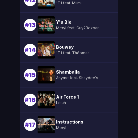
#12
1T1 feat. Miimii
Y'a Blo
#13
Meryl feat. Guy2Bezbar
Bouwey
#14
1T1 feat. Théomaa
Shamballa
#15
Anyme feat. Shaydee's
Air Force 1
#16
Lejuh
Instructions
#17
Meryl