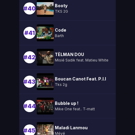
Booty
#40
TKS 2G
Code
#41
Barth
TÈLMAN DOU
#42
Misié Sadik feat. Matieu White
Boucan Canot Feat. P.l.l
#43
Tks 2g
Bubble up !
#44
Mike One feat.. T-matt
Maladi Lanmou
#45
Méyé