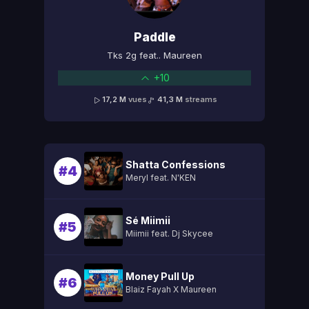
Paddle
Tks 2g feat.. Maureen
+10
17,2 M
vues
41,3 M
streams
Shatta Confessions
#4
Meryl feat. N'KEN
Sé Miimii
#5
Miimii feat. Dj Skycee
Money Pull Up
#6
Blaiz Fayah X Maureen