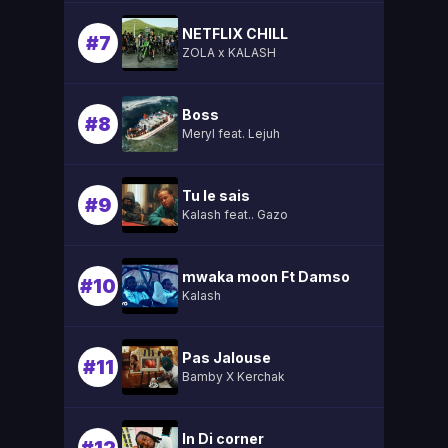
NETFLIX CHILL
#7
ZOLA x KALASH
Boss
#8
Meryl feat. Lejuh
Tu le sais
#9
Kalash feat.. Gazo
mwaka moon Ft Damso
#10
Kalash
Pas Jalouse
#11
Bamby X Kerchak
In Di corner