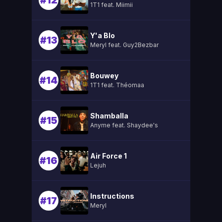
#12
1T1 feat. Miimii
Y'a Blo
#13
Meryl feat. Guy2Bezbar
Bouwey
#14
1T1 feat. Théomaa
Shamballa
#15
Anyme feat. Shaydee's
Air Force 1
#16
Lejuh
Instructions
#17
Meryl