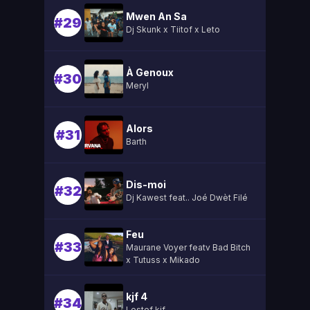
Mwen An Sa
#29
Dj Skunk x Tiitof x Leto
À Genoux
#30
Meryl
Alors
#31
Barth
Dis-moi
#32
Dj Kawest feat.. Joé Dwèt Filé
Feu
#33
Maurane Voyer featv Bad Bitch
x Tutuss x Mikado
kjf 4
#34
Lestef kjf