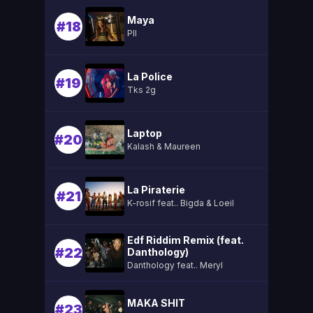
Maya
#18
Pll
La Police
#19
Tks 2g
Laptop
#20
Kalash & Maureen
La Piraterie
#21
K-rosif feat.. Bigda & Loeil
Edf Riddim Remix (feat.
#22
Danthology)
Danthology feat.. Meryl
MAKA SHIT
#23