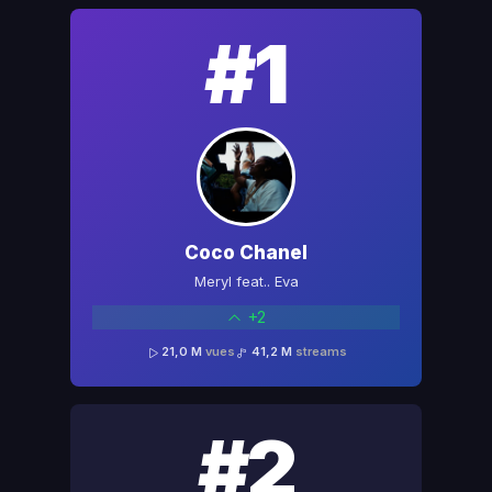
#1
Coco Chanel
Meryl feat.. Eva
+2
21,0 M
vues
41,2 M
streams
#2