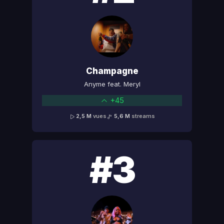
Champagne
Anyme feat. Meryl
+45
2,5 M
vues
5,6 M
streams
#3