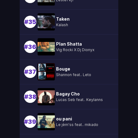
Taken
#35
Kalash
Plan Shatta
#36
Vlg Rocki X Dj Dionyx
Bouge
#37
Shannon feat.. Leto
Bagay Cho
#38
Lucas Seb feat.. Keylanns
ou pani
#39
Le jèm'ss feat.. mikado