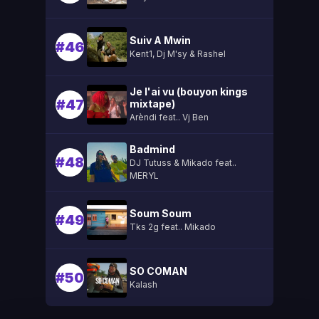
Suiv A Mwin
#46
Kent1, Dj M'sy & Rashel
Je l'ai vu (bouyon kings
#47
mixtape)
Arèndi feat.. Vj Ben
Badmind
#48
DJ Tutuss & Mikado feat..
MERYL
Soum Soum
#49
Tks 2g feat.. Mikado
SO COMAN
#50
Kalash