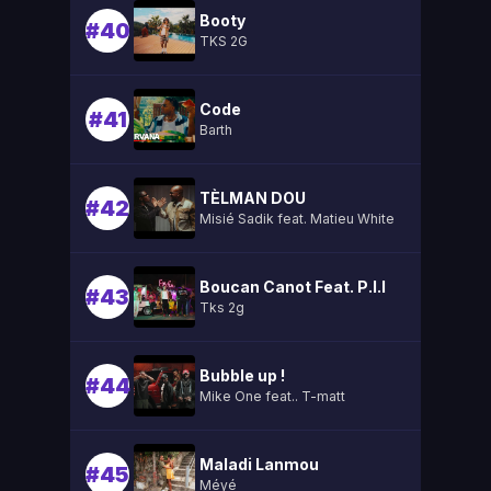
Booty
#40
TKS 2G
Code
#41
Barth
TÈLMAN DOU
#42
Misié Sadik feat. Matieu White
Boucan Canot Feat. P.l.l
#43
Tks 2g
Bubble up !
#44
Mike One feat.. T-matt
Maladi Lanmou
#45
Méyé