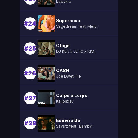
Lawskie
Supernova
#24
Vegedream feat. Meryl
Otage
#25
DJ KEN x LETO x KIM
CA$H
#26
Joé Dwèt Filé
Corps à corps
#27
Kalipsxau
Esmeralda
#28
Says'z feat.. Bamby