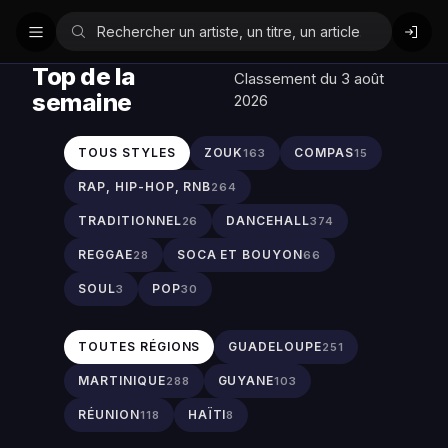
Top de la
Classement du 3 août
semaine
2026
TOUS STYLES
ZOUK
COMPAS
163
15
RAP, HIP-HOP, RNB
264
TRADITIONNEL
DANCEHALL
26
374
REGGAE
SOCA ET BOUYON
28
66
SOUL
POP
3
30
TOUTES RÉGIONS
GUADELOUPE
251
MARTINIQUE
GUYANE
288
103
RÉUNION
HAÏTI
118
8