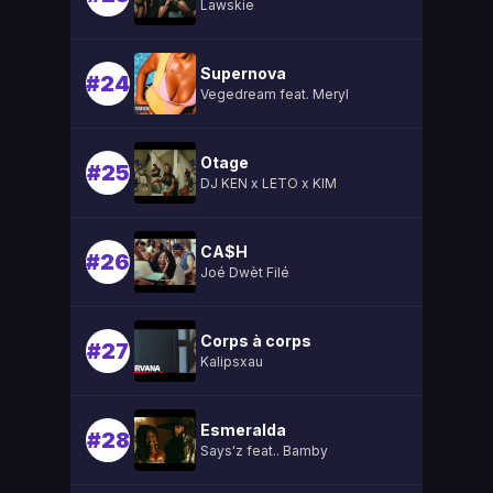
Lawskie
Supernova
#24
Vegedream feat. Meryl
Otage
#25
DJ KEN x LETO x KIM
CA$H
#26
Joé Dwèt Filé
Corps à corps
#27
Kalipsxau
Esmeralda
#28
Says'z feat.. Bamby