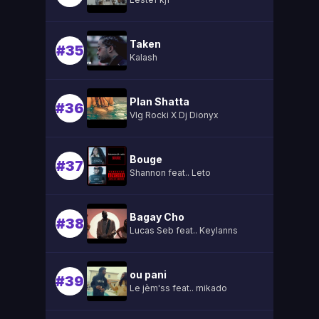
Taken
#35
Kalash
Plan Shatta
#36
Vlg Rocki X Dj Dionyx
Bouge
#37
Shannon feat.. Leto
Bagay Cho
#38
Lucas Seb feat.. Keylanns
ou pani
#39
Le jèm'ss feat.. mikado