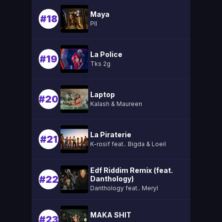
Maya
#18
Pll
La Police
#19
Tks 2g
Laptop
#20
Kalash & Maureen
La Piraterie
#21
K-rosif feat.. Bigda & Loeil
Edf Riddim Remix (feat.
#22
Danthology)
Danthology feat.. Meryl
MAKA SHIT
#23