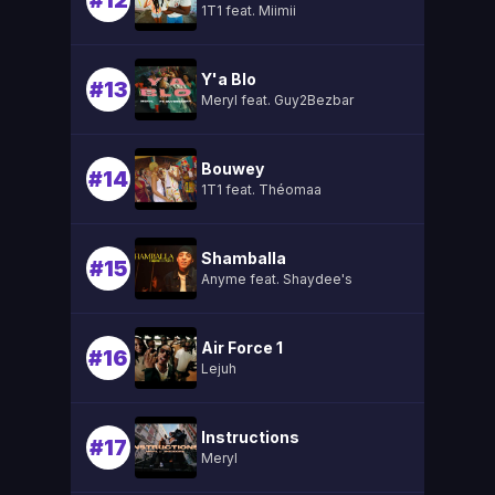
#12
1T1 feat. Miimii
Y'a Blo
#13
Meryl feat. Guy2Bezbar
Bouwey
#14
1T1 feat. Théomaa
Shamballa
#15
Anyme feat. Shaydee's
Air Force 1
#16
Lejuh
Instructions
#17
Meryl