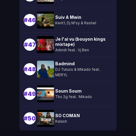
Suiv A Mwin
#46
Kent1, Dj M'sy & Rashel
Je l'ai vu (bouyon kings
#47
mixtape)
Arèndi feat.. Vj Ben
Badmind
#48
DJ Tutuss & Mikado feat..
MERYL
Soum Soum
#49
Tks 2g feat.. Mikado
SO COMAN
#50
Kalash