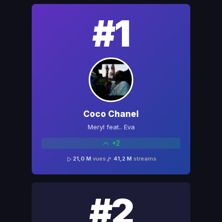
#1
Coco Chanel
Meryl feat.. Eva
+2
21,0 M
vues
41,2 M
streams
#2