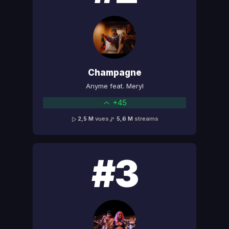
Champagne
Anyme feat. Meryl
+45
2,5 M
vues
5,6 M
streams
#3