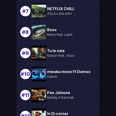
NETFLIX CHILL
#7
ZOLA x KALASH
Boss
#8
Meryl feat. Lejuh
Tu le sais
#9
Kalash feat.. Gazo
mwaka moon Ft Damso
#10
Kalash
Pas Jalouse
#11
Bamby X Kerchak
In Di corner