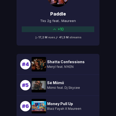
Paddle
Tks 2g feat.. Maureen
+10
17,2 M
vues
41,3 M
streams
Shatta Confessions
#4
Meryl feat. N'KEN
Sé Miimii
#5
Miimii feat. Dj Skycee
Money Pull Up
#6
Blaiz Fayah X Maureen