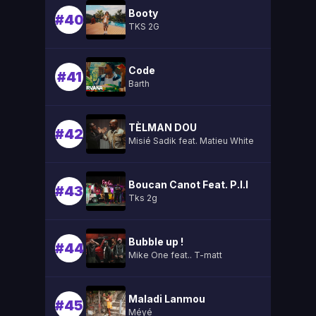
Booty
#40
TKS 2G
Code
#41
Barth
TÈLMAN DOU
#42
Misié Sadik feat. Matieu White
Boucan Canot Feat. P.l.l
#43
Tks 2g
Bubble up !
#44
Mike One feat.. T-matt
Maladi Lanmou
#45
Méyé