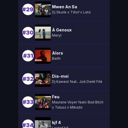
Mwen An Sa
#29
Dj Skunk x Tiitof x Leto
À Genoux
#30
Meryl
Alors
#31
Barth
Dis-moi
#32
Dj Kawest feat.. Joé Dwèt Filé
Feu
#33
Maurane Voyer featv Bad Bitch
x Tutuss x Mikado
kjf 4
#34
Lestef kjf