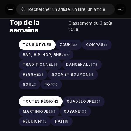
Top de la
Classement du 3 août
semaine
2026
TOUS STYLES
ZOUK
COMPAS
163
15
RAP, HIP-HOP, RNB
264
TRADITIONNEL
DANCEHALL
26
374
REGGAE
SOCA ET BOUYON
28
66
SOUL
POP
3
30
TOUTES RÉGIONS
GUADELOUPE
251
MARTINIQUE
GUYANE
288
103
RÉUNION
HAÏTI
118
8