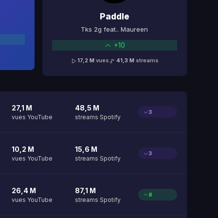
Paddle
Tks 2g feat.. Maureen
+10
17,2 M
vues
41,3 M
streams
27,1 M
48,5 M
3
vues YouTube
streams Spotify
10,2 M
15,6 M
3
vues YouTube
streams Spotify
26,4 M
87,1 M
8
vues YouTube
streams Spotify