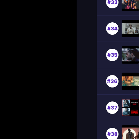
#33
#34
#35
#36
#37
#38