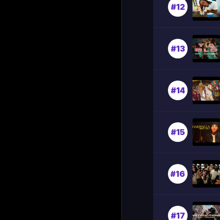
#12
#13
#14
#15
#16
#17