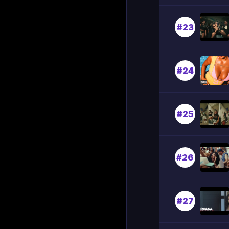
#23
#24
#25
#26
#27