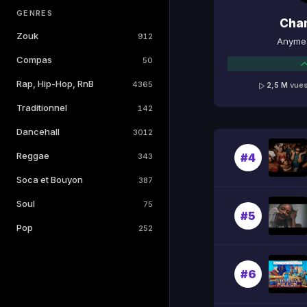
GENRES
Cha
Zouk
912
Anyme 
Compas
50
Rap, Hip-Hop, RnB
4365
2,5 M
vue
Traditionnel
142
Dancehall
3012
Reggae
#4
343
Soca et Bouyon
387
Soul
75
#5
Pop
252
#6