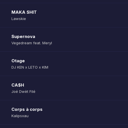
MAKA SHIT
Lawskie
Supernova
Vegedream feat. Meryl
Otage
DJ KEN x LETO x KIM
CA$H
Joé Dwèt Filé
Corps à corps
Kalipsxau