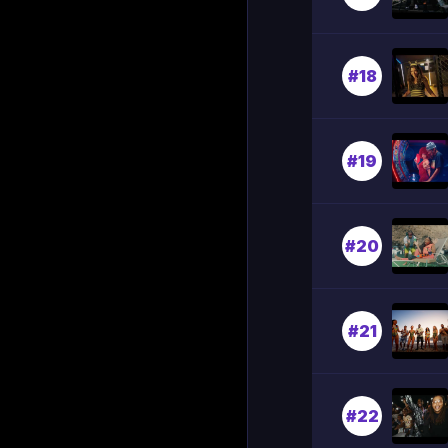
#18
#19
#20
#21
#22