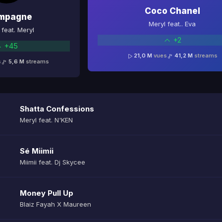
Coco Chanel
mpagne
Meryl feat.. Eva
feat. Meryl
+2
+45
21,0 M
vues
41,2 M
streams
s
5,6 M
streams
Shatta Confessions
Meryl feat. N'KEN
Sé Miimii
Miimii feat. Dj Skycee
Money Pull Up
Blaiz Fayah X Maureen