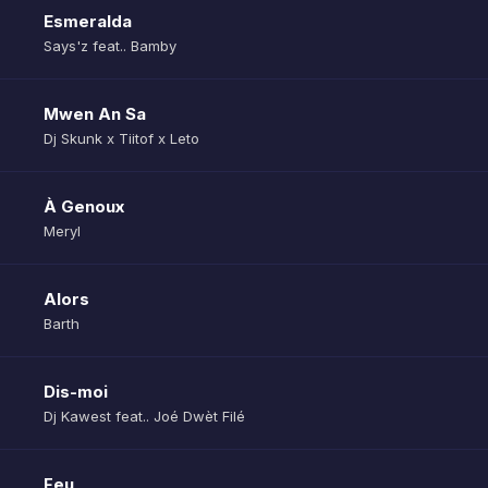
Esmeralda
Says'z feat.. Bamby
Mwen An Sa
Dj Skunk x Tiitof x Leto
À Genoux
Meryl
Alors
Barth
Dis-moi
Dj Kawest feat.. Joé Dwèt Filé
Feu