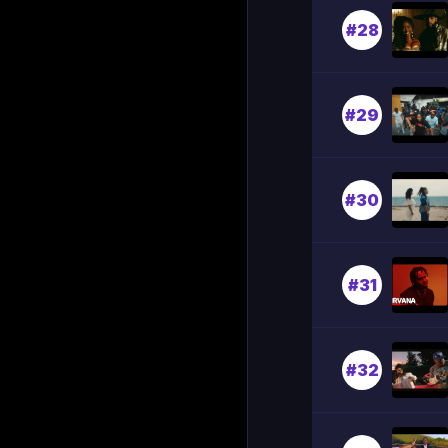
#28
#29
#30
#31
#32