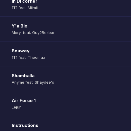
In Di corner
1T1 feat. Miimii
Y'a Blo
Meryl feat. Guy2Bezbar
Bouwey
1T1 feat. Théomaa
Shamballa
Anyme feat. Shaydee's
Air Force 1
Lejuh
Instructions