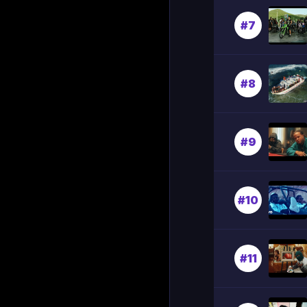
#7
#8
#9
#10
#11