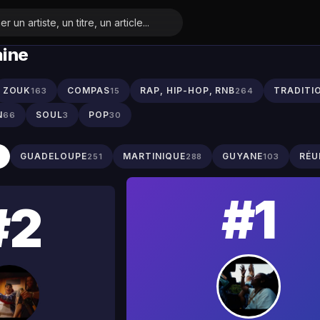
aine
ZOUK
COMPAS
RAP, HIP-HOP, RNB
TRADITI
163
15
264
N
SOUL
POP
66
3
30
S
GUADELOUPE
MARTINIQUE
GUYANE
RÉU
251
288
103
#1
#2