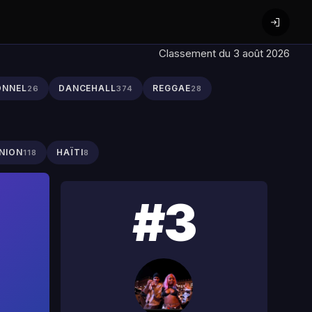
Classement du 3 août 2026
ONNEL
DANCEHALL
REGGAE
26
374
28
NION
HAÏTI
118
8
#3