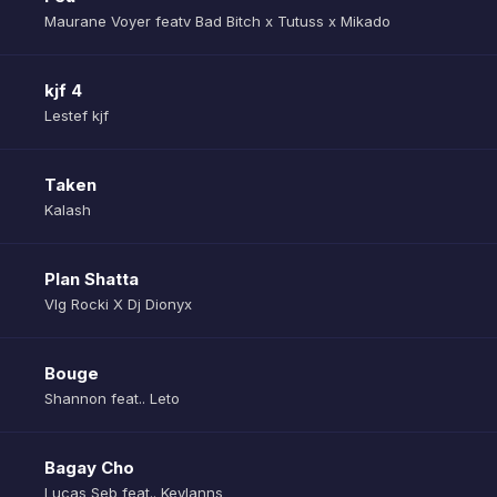
Maurane Voyer featv Bad Bitch x Tutuss x Mikado
kjf 4
Lestef kjf
Taken
Kalash
Plan Shatta
Vlg Rocki X Dj Dionyx
Bouge
Shannon feat.. Leto
Bagay Cho
Lucas Seb feat.. Keylanns