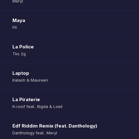
Meryl
Maya
Pll
La Police
Tks 2g
Laptop
Kalash & Maureen
La Piraterie
K-rosif feat.. Bigda & Loeil
Edf Riddim Remix (feat. Danthology)
Danthology feat.. Meryl