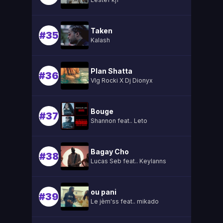
Taken
#35
Kalash
Plan Shatta
#36
Vlg Rocki X Dj Dionyx
Bouge
#37
Shannon feat.. Leto
Bagay Cho
#38
Lucas Seb feat.. Keylanns
ou pani
#39
Le jèm'ss feat.. mikado