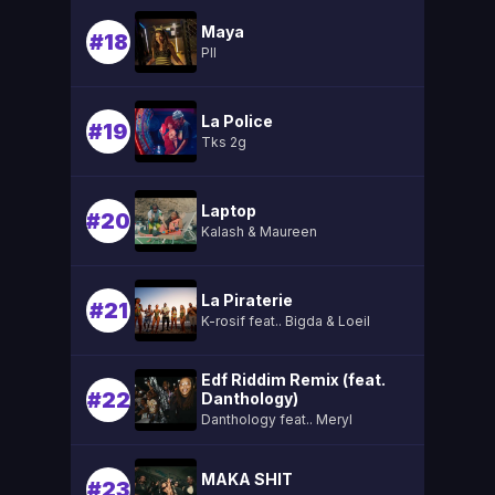
Maya
#18
Pll
La Police
#19
Tks 2g
Laptop
#20
Kalash & Maureen
La Piraterie
#21
K-rosif feat.. Bigda & Loeil
Edf Riddim Remix (feat.
#22
Danthology)
Danthology feat.. Meryl
MAKA SHIT
#23