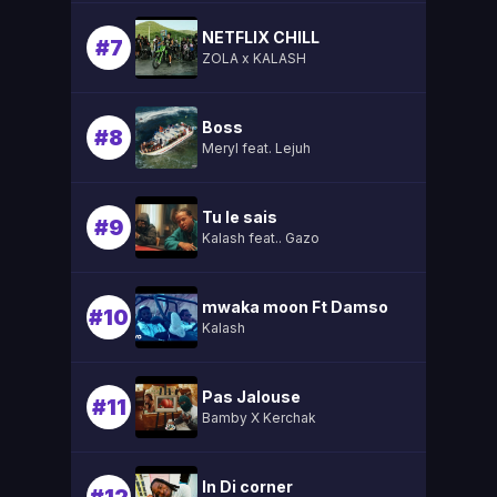
NETFLIX CHILL
#7
ZOLA x KALASH
Boss
#8
Meryl feat. Lejuh
Tu le sais
#9
Kalash feat.. Gazo
mwaka moon Ft Damso
#10
Kalash
Pas Jalouse
#11
Bamby X Kerchak
In Di corner