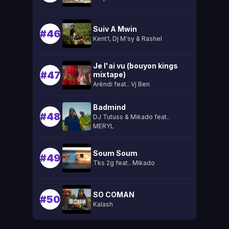
Suiv A Mwin
#46
Kent1, Dj M'sy & Rashel
Je l'ai vu (bouyon kings
#47
mixtape)
Arèndi feat.. Vj Ben
Badmind
#48
DJ Tutuss & Mikado feat..
MERYL
Soum Soum
#49
Tks 2g feat.. Mikado
SO COMAN
#50
Kalash