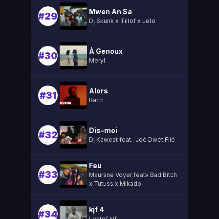
Mwen An Sa
#29
Dj Skunk x Tiitof x Leto
À Genoux
#30
Meryl
Alors
#31
Barth
Dis-moi
#32
Dj Kawest feat.. Joé Dwèt Filé
Feu
#33
Maurane Voyer featv Bad Bitch
x Tutuss x Mikado
kjf 4
#34
Lestef kjf