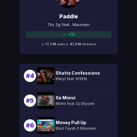
Paddle
Tks 2g feat.. Maureen
+10
17,2 M
vues
41,3 M
streams
Shatta Confessions
#4
Meryl feat. N'KEN
Sé Miimii
#5
Miimii feat. Dj Skycee
Money Pull Up
#6
Blaiz Fayah X Maureen