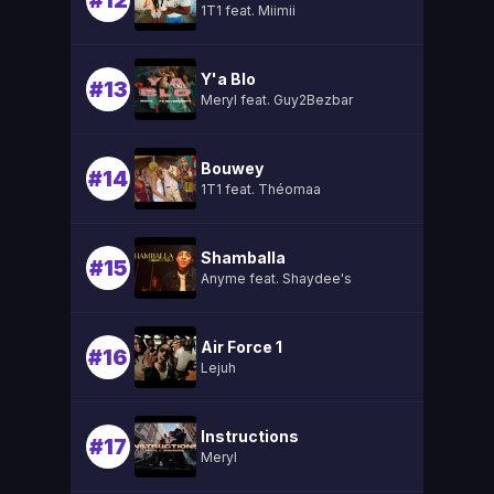
#12
1T1 feat. Miimii
Y'a Blo
#13
Meryl feat. Guy2Bezbar
Bouwey
#14
1T1 feat. Théomaa
Shamballa
#15
Anyme feat. Shaydee's
Air Force 1
#16
Lejuh
Instructions
#17
Meryl