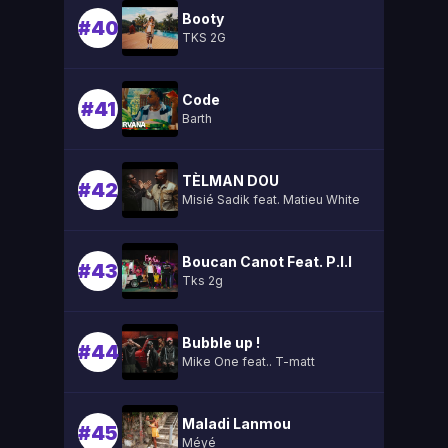
Booty
#40
TKS 2G
Code
#41
Barth
TÈLMAN DOU
#42
Misié Sadik feat. Matieu White
Boucan Canot Feat. P.l.l
#43
Tks 2g
Bubble up !
#44
Mike One feat.. T-matt
Maladi Lanmou
#45
Méyé