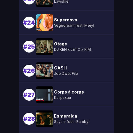
Lawskie
Supernova
#24
Vegedream feat. Meryl
Otage
#25
DJ KEN x LETO x KIM
CA$H
#26
Joé Dwèt Filé
Corps à corps
#27
Kalipsxau
Esmeralda
#28
Says'z feat.. Bamby