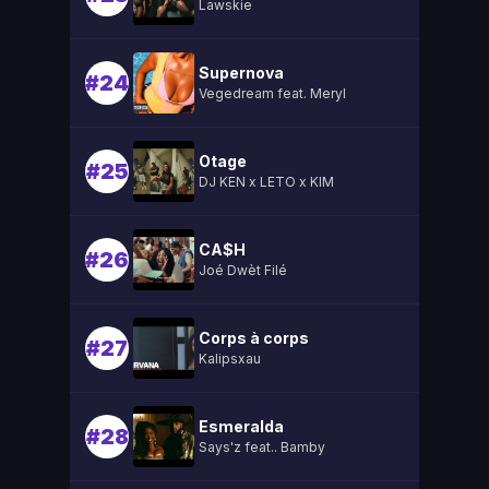
Lawskie
Supernova
#24
Vegedream feat. Meryl
Otage
#25
DJ KEN x LETO x KIM
CA$H
#26
Joé Dwèt Filé
Corps à corps
#27
Kalipsxau
Esmeralda
#28
Says'z feat.. Bamby