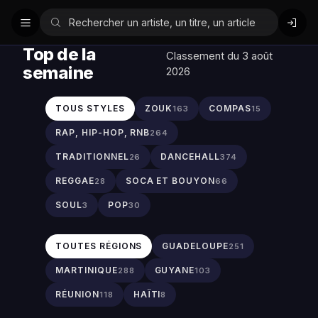
Top de la
Classement du 3 août
semaine
2026
TOUS STYLES
ZOUK
COMPAS
163
15
RAP, HIP-HOP, RNB
264
TRADITIONNEL
DANCEHALL
26
374
REGGAE
SOCA ET BOUYON
28
66
SOUL
POP
3
30
TOUTES RÉGIONS
GUADELOUPE
251
MARTINIQUE
GUYANE
288
103
RÉUNION
HAÏTI
118
8