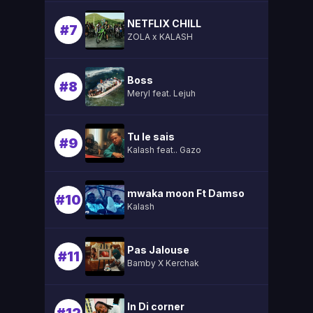
NETFLIX CHILL
#7
ZOLA x KALASH
Boss
#8
Meryl feat. Lejuh
Tu le sais
#9
Kalash feat.. Gazo
mwaka moon Ft Damso
#10
Kalash
Pas Jalouse
#11
Bamby X Kerchak
In Di corner