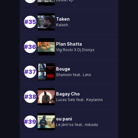
Taken
#35
Kalash
Plan Shatta
#36
Vlg Rocki X Dj Dionyx
Bouge
#37
Shannon feat.. Leto
Bagay Cho
#38
Lucas Seb feat.. Keylanns
ou pani
#39
Le jèm'ss feat.. mikado