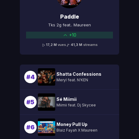
Paddle
Tks 2g feat.. Maureen
+10
17,2 M
vues
41,3 M
streams
Shatta Confessions
#4
Meryl feat. N'KEN
Sé Miimii
#5
Miimii feat. Dj Skycee
Money Pull Up
#6
Blaiz Fayah X Maureen