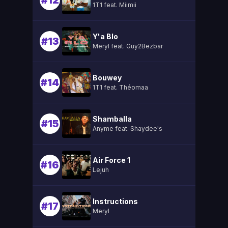
#12
1T1 feat. Miimii
Y'a Blo
#13
Meryl feat. Guy2Bezbar
Bouwey
#14
1T1 feat. Théomaa
Shamballa
#15
Anyme feat. Shaydee's
Air Force 1
#16
Lejuh
Instructions
#17
Meryl