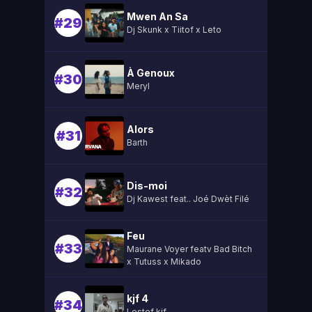
Mwen An Sa
#29
Dj Skunk x Tiitof x Leto
À Genoux
#30
Meryl
Alors
#31
Barth
Dis-moi
#32
Dj Kawest feat.. Joé Dwèt Filé
Feu
#33
Maurane Voyer featv Bad Bitch
x Tutuss x Mikado
kjf 4
#34
Lestef kjf