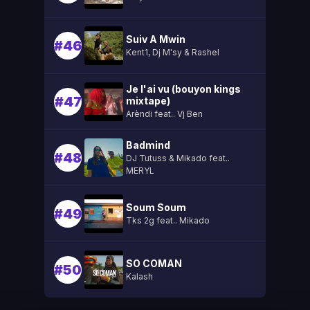
Suiv A Mwin
#46
Kent1, Dj M'sy & Rashel
Je l'ai vu (bouyon kings
#47
mixtape)
Arèndi feat.. Vj Ben
Badmind
#48
DJ Tutuss & Mikado feat..
MERYL
Soum Soum
#49
Tks 2g feat.. Mikado
SO COMAN
#50
Kalash