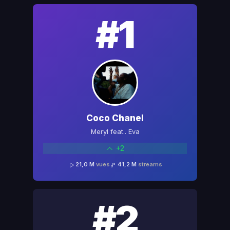
#1
Coco Chanel
Meryl feat.. Eva
+2
21,0 M
vues
41,2 M
streams
#2