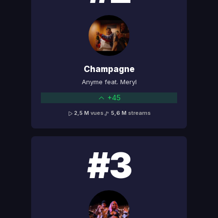
Champagne
Anyme feat. Meryl
+45
2,5 M
vues
5,6 M
streams
#3