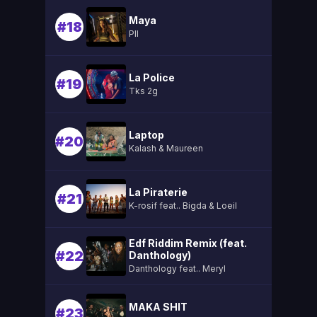
Maya
#18
Pll
La Police
#19
Tks 2g
Laptop
#20
Kalash & Maureen
La Piraterie
#21
K-rosif feat.. Bigda & Loeil
Edf Riddim Remix (feat.
#22
Danthology)
Danthology feat.. Meryl
MAKA SHIT
#23