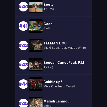
Booty
#40
TKS 2G
Code
#41
Barth
TÈLMAN DOU
#42
Misié Sadik feat. Matieu White
Boucan Canot Feat. P.l.l
#43
Tks 2g
Bubble up !
#44
Mike One feat.. T-matt
Maladi Lanmou
#45
Méyé