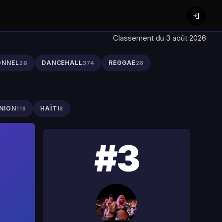
Classement du 3 août 2026
ONNEL
DANCEHALL
REGGAE
26
374
28
NION
HAÏTI
118
8
#3