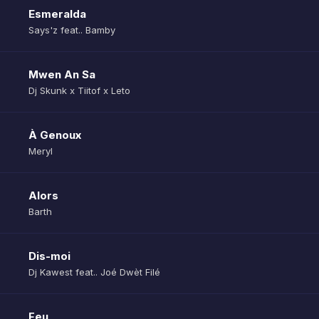
Esmeralda
Says'z feat.. Bamby
Mwen An Sa
Dj Skunk x Tiitof x Leto
À Genoux
Meryl
Alors
Barth
Dis-moi
Dj Kawest feat.. Joé Dwèt Filé
Feu