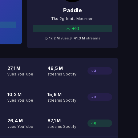
Paddle
Tks 2g feat.. Maureen
+10
17,2 M
vues
41,3 M
streams
27,1 M
48,5 M
3
vues YouTube
streams Spotify
10,2 M
15,6 M
3
vues YouTube
streams Spotify
26,4 M
87,1 M
8
vues YouTube
streams Spotify