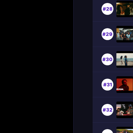
#28
#29
#30
#31
#32