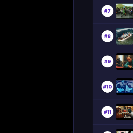
#7
#8
#9
#10
#11