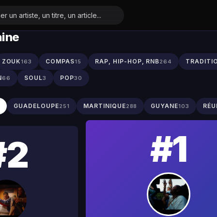
aine
ZOUK
COMPAS
RAP, HIP-HOP, RNB
TRADITI
163
15
264
N
SOUL
POP
66
3
30
S
GUADELOUPE
MARTINIQUE
GUYANE
RÉU
251
288
103
#1
#2