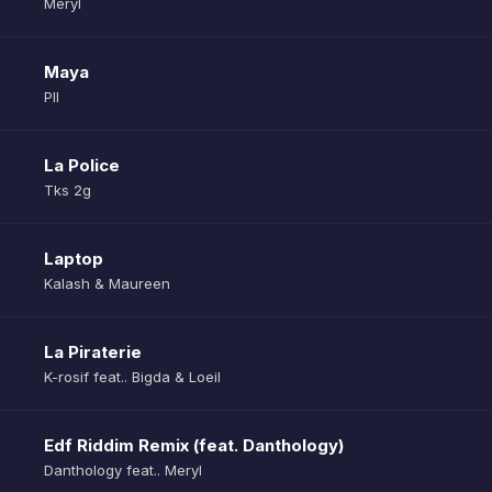
Meryl
Maya
Pll
La Police
Tks 2g
Laptop
Kalash & Maureen
La Piraterie
K-rosif feat.. Bigda & Loeil
Edf Riddim Remix (feat. Danthology)
Danthology feat.. Meryl