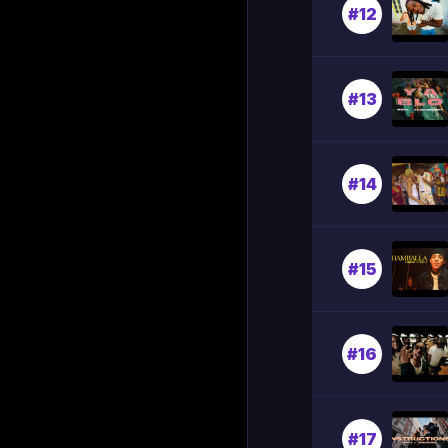
#12
#13
#14
#15
#16
#17