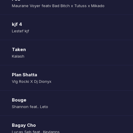
Maurane Voyer featv Bad Bitch x Tutuss x Mikado
kjf 4
Lestef kjf
Taken
Kalash
Plan Shatta
Vlg Rocki X Dj Dionyx
Bouge
Shannon feat.. Leto
Bagay Cho
Lucas Seb feat.. Keylanns