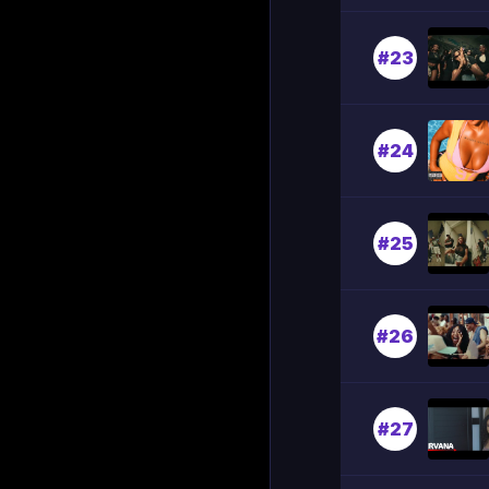
#23
#24
#25
#26
#27