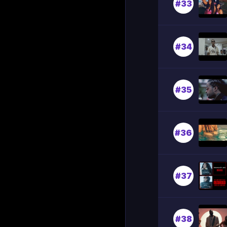
#33
#34
#35
#36
#37
#38