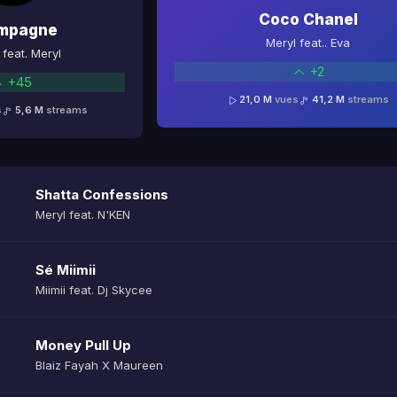
Coco Chanel
mpagne
Meryl feat.. Eva
feat. Meryl
+2
+45
21,0 M
vues
41,2 M
streams
s
5,6 M
streams
Shatta Confessions
Meryl feat. N'KEN
Sé Miimii
Miimii feat. Dj Skycee
Money Pull Up
Blaiz Fayah X Maureen