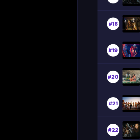
#18
#19
#20
#21
#22