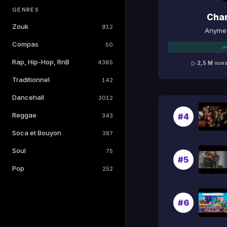
GENRES
Cha
Zouk
912
Anyme 
Compas
50
Rap, Hip-Hop, RnB
4365
2,5 M
vue
Traditionnel
142
Dancehall
3012
Reggae
#4
343
Soca et Bouyon
387
Soul
75
#5
Pop
252
#6