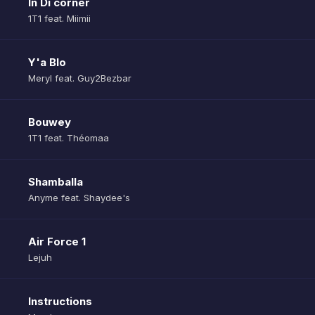
In Di corner
1T1 feat. Miimii
Y'a Blo
Meryl feat. Guy2Bezbar
Bouwey
1T1 feat. Théomaa
Shamballa
Anyme feat. Shaydee's
Air Force 1
Lejuh
Instructions