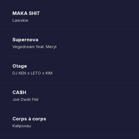
MAKA SHIT
Lawskie
Supernova
Vegedream feat. Meryl
Otage
DJ KEN x LETO x KIM
CA$H
Joé Dwèt Filé
Corps à corps
Kalipsxau