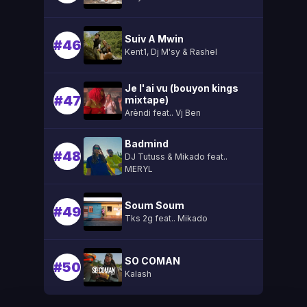
Suiv A Mwin
#46
Kent1, Dj M'sy & Rashel
Je l'ai vu (bouyon kings
#47
mixtape)
Arèndi feat.. Vj Ben
Badmind
#48
DJ Tutuss & Mikado feat..
MERYL
Soum Soum
#49
Tks 2g feat.. Mikado
SO COMAN
#50
Kalash