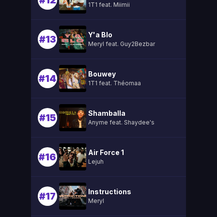
#12
1T1 feat. Miimii
Y'a Blo
#13
Meryl feat. Guy2Bezbar
Bouwey
#14
1T1 feat. Théomaa
Shamballa
#15
Anyme feat. Shaydee's
Air Force 1
#16
Lejuh
Instructions
#17
Meryl