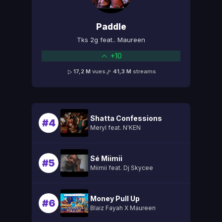
Paddle
Tks 2g feat.. Maureen
+10
17,2 M
vues
41,3 M
streams
Shatta Confessions
#4
Meryl feat. N'KEN
Sé Miimii
#5
Miimii feat. Dj Skycee
Money Pull Up
#6
Blaiz Fayah X Maureen