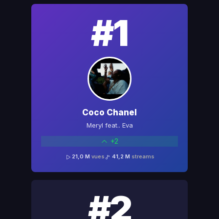
#1
Coco Chanel
Meryl feat.. Eva
+2
21,0 M
vues
41,2 M
streams
#2