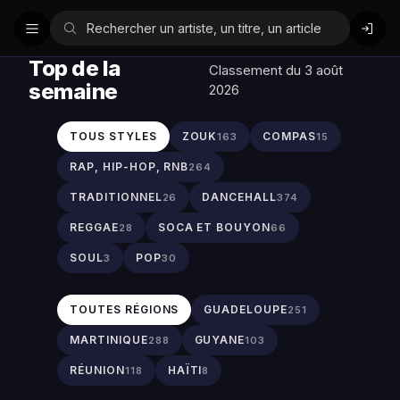
Top de la
Classement du 3 août
semaine
2026
TOUS STYLES
ZOUK
COMPAS
163
15
RAP, HIP-HOP, RNB
264
TRADITIONNEL
DANCEHALL
26
374
REGGAE
SOCA ET BOUYON
28
66
SOUL
POP
3
30
TOUTES RÉGIONS
GUADELOUPE
251
MARTINIQUE
GUYANE
288
103
RÉUNION
HAÏTI
118
8