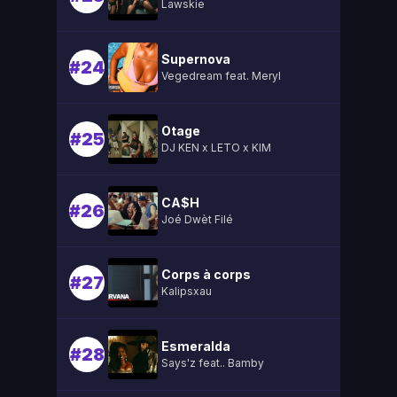
Lawskie
Supernova
#24
Vegedream feat. Meryl
Otage
#25
DJ KEN x LETO x KIM
CA$H
#26
Joé Dwèt Filé
Corps à corps
#27
Kalipsxau
Esmeralda
#28
Says'z feat.. Bamby