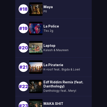
Maya
#18
Pll
La Police
#19
Tks 2g
Laptop
#20
Kalash & Maureen
La Piraterie
#21
K-rosif feat.. Bigda & Loeil
Edf Riddim Remix (feat.
#22
Danthology)
Danthology feat.. Meryl
MAKA SHIT
#23