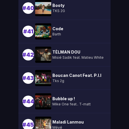
Booty
#40
TKS 2G
Code
#41
Barth
TÈLMAN DOU
#42
Misié Sadik feat. Matieu White
Boucan Canot Feat. P.l.l
#43
Tks 2g
Bubble up !
#44
Mike One feat.. T-matt
Maladi Lanmou
#45
Méyé