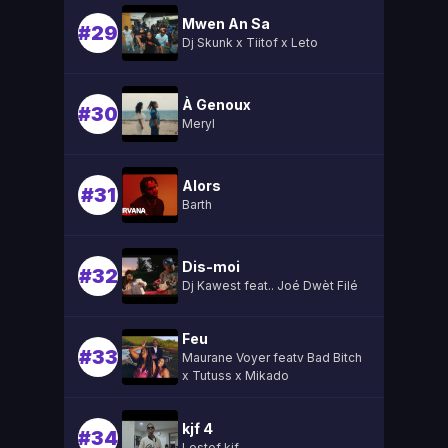
Mwen An Sa
#29
Dj Skunk x Tiitof x Leto
À Genoux
#30
Meryl
Alors
#31
Barth
Dis-moi
#32
Dj Kawest feat.. Joé Dwèt Filé
Feu
#33
Maurane Voyer featv Bad Bitch
x Tutuss x Mikado
kjf 4
#34
Lestef kjf