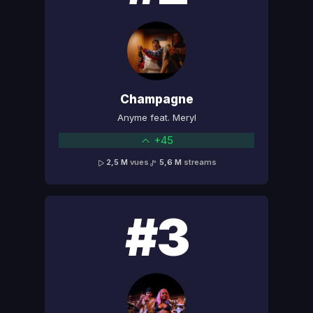
Champagne
Anyme feat. Meryl
+45
2,5 M
vues
5,6 M
streams
#3