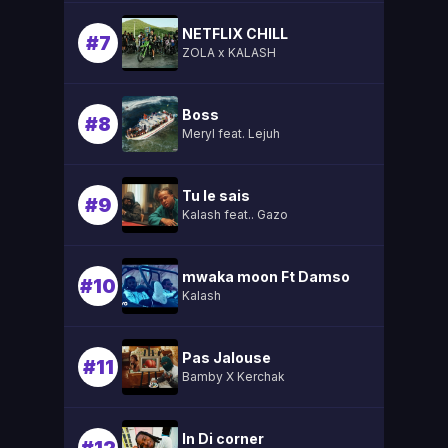
NETFLIX CHILL
#7
ZOLA x KALASH
Boss
#8
Meryl feat. Lejuh
Tu le sais
#9
Kalash feat.. Gazo
mwaka moon Ft Damso
#10
Kalash
Pas Jalouse
#11
Bamby X Kerchak
In Di corner