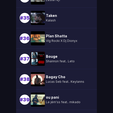
Taken
#35
Kalash
Plan Shatta
#36
Vlg Rocki X Dj Dionyx
Bouge
#37
Shannon feat.. Leto
Bagay Cho
#38
Lucas Seb feat.. Keylanns
ou pani
#39
Le jèm'ss feat.. mikado