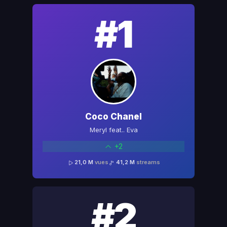
#1
Coco Chanel
Meryl feat.. Eva
+2
21,0 M
vues
41,2 M
streams
#2