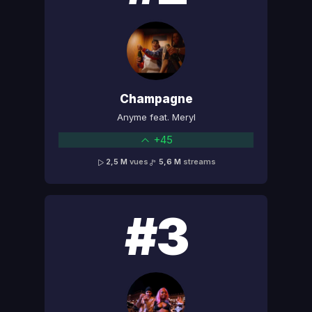
Champagne
Anyme feat. Meryl
+45
2,5 M
vues
5,6 M
streams
#3