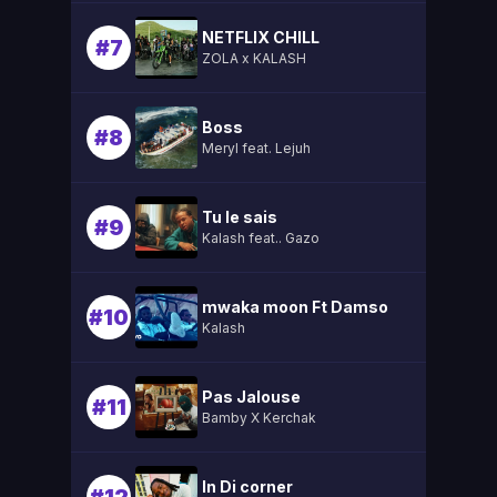
NETFLIX CHILL
#7
ZOLA x KALASH
Boss
#8
Meryl feat. Lejuh
Tu le sais
#9
Kalash feat.. Gazo
mwaka moon Ft Damso
#10
Kalash
Pas Jalouse
#11
Bamby X Kerchak
In Di corner