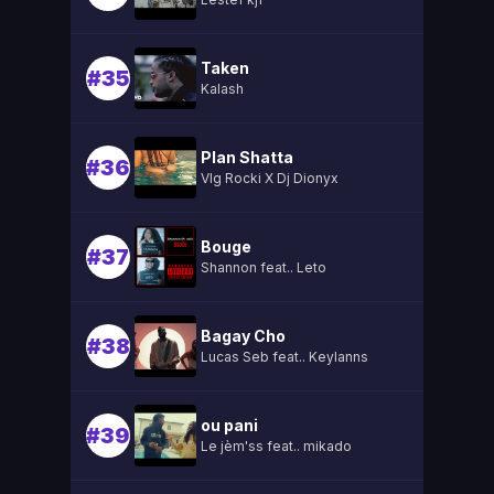
Taken
#35
Kalash
Plan Shatta
#36
Vlg Rocki X Dj Dionyx
Bouge
#37
Shannon feat.. Leto
Bagay Cho
#38
Lucas Seb feat.. Keylanns
ou pani
#39
Le jèm'ss feat.. mikado