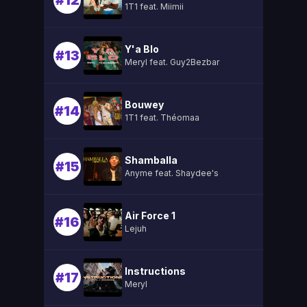
#12
1T1 feat. Miimii
Y'a Blo
#13
Meryl feat. Guy2Bezbar
Bouwey
#14
1T1 feat. Théomaa
Shamballa
#15
Anyme feat. Shaydee's
Air Force 1
#16
Lejuh
Instructions
#17
Meryl