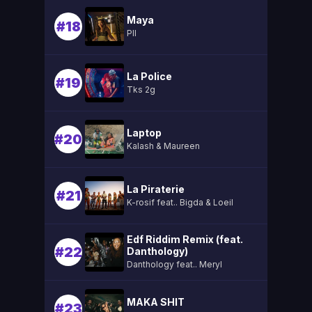
Maya
#18
Pll
La Police
#19
Tks 2g
Laptop
#20
Kalash & Maureen
La Piraterie
#21
K-rosif feat.. Bigda & Loeil
Edf Riddim Remix (feat.
#22
Danthology)
Danthology feat.. Meryl
MAKA SHIT
#23