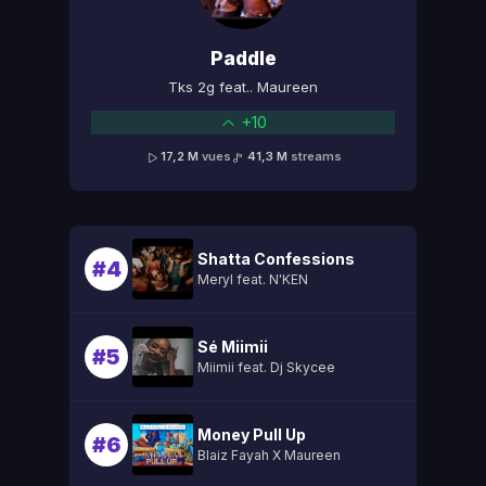
Paddle
Tks 2g feat.. Maureen
+10
17,2 M
vues
41,3 M
streams
Shatta Confessions
#4
Meryl feat. N'KEN
Sé Miimii
#5
Miimii feat. Dj Skycee
Money Pull Up
#6
Blaiz Fayah X Maureen