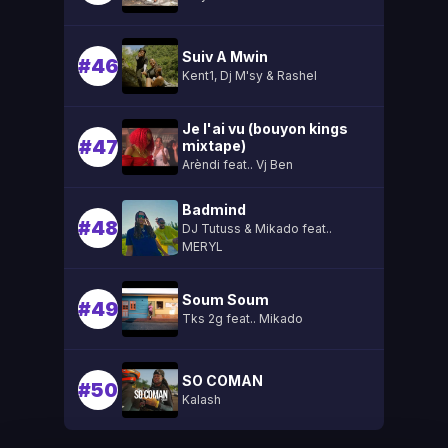
Suiv A Mwin
#46
Kent1, Dj M'sy & Rashel
Je l'ai vu (bouyon kings
#47
mixtape)
Arèndi feat.. Vj Ben
Badmind
#48
DJ Tutuss & Mikado feat..
MERYL
Soum Soum
#49
Tks 2g feat.. Mikado
SO COMAN
#50
Kalash