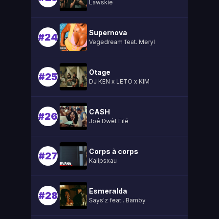
Lawskie
Supernova
#24
Vegedream feat. Meryl
Otage
#25
DJ KEN x LETO x KIM
CA$H
#26
Joé Dwèt Filé
Corps à corps
#27
Kalipsxau
Esmeralda
#28
Says'z feat.. Bamby