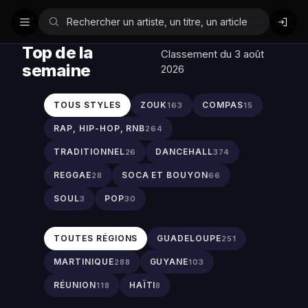
Top de la
Classement du 3 août
semaine
2026
TOUS STYLES
ZOUK
COMPAS
163
15
RAP, HIP-HOP, RNB
264
TRADITIONNEL
DANCEHALL
26
374
REGGAE
SOCA ET BOUYON
28
66
SOUL
POP
3
30
TOUTES RÉGIONS
GUADELOUPE
251
MARTINIQUE
GUYANE
288
103
RÉUNION
HAÏTI
118
8