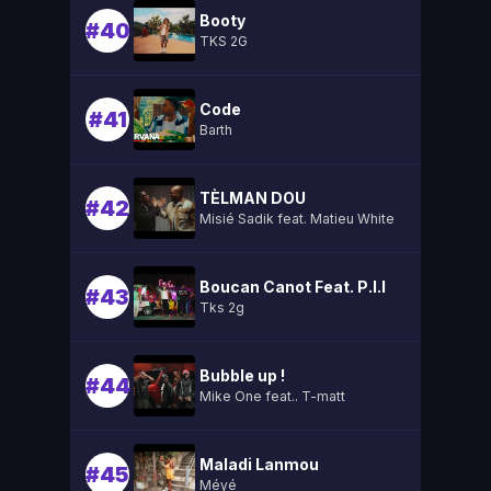
Booty
#40
TKS 2G
Code
#41
Barth
TÈLMAN DOU
#42
Misié Sadik feat. Matieu White
Boucan Canot Feat. P.l.l
#43
Tks 2g
Bubble up !
#44
Mike One feat.. T-matt
Maladi Lanmou
#45
Méyé