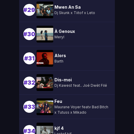
Mwen An Sa
#29
Dj Skunk x Tiitof x Leto
À Genoux
#30
Meryl
Alors
#31
Barth
Dis-moi
#32
Dj Kawest feat.. Joé Dwèt Filé
Feu
#33
Maurane Voyer featv Bad Bitch
x Tutuss x Mikado
kjf 4
#34
Lestef kjf