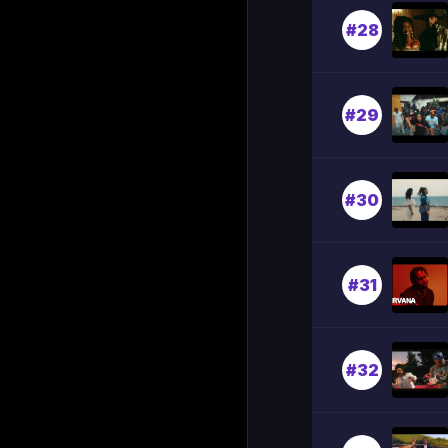
#28
#29
#30
#31
#32