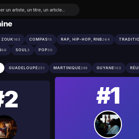
aine
ZOUK
COMPAS
RAP, HIP-HOP, RNB
TRADITI
163
15
264
N
SOUL
POP
66
3
30
S
GUADELOUPE
MARTINIQUE
GUYANE
RÉU
251
288
103
#1
#2