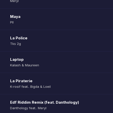
Meryl
Maya
Pll
La Police
Tks 2g
Laptop
Kalash & Maureen
La Piraterie
K-rosif feat.. Bigda & Loeil
Edf Riddim Remix (feat. Danthology)
Danthology feat.. Meryl