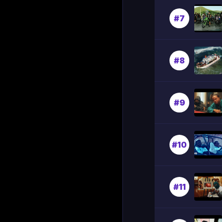
#7
#8
#9
#10
#11