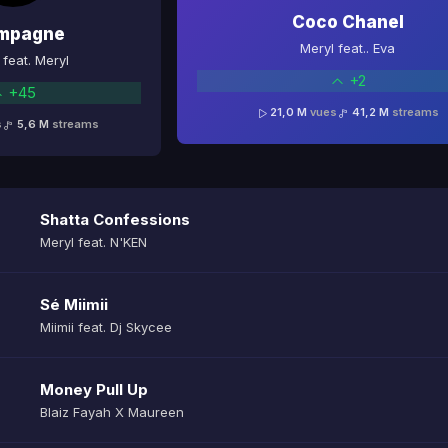
Coco Chanel
mpagne
Meryl feat.. Eva
feat. Meryl
+2
+45
21,0 M
vues
41,2 M
streams
s
5,6 M
streams
Shatta Confessions
Meryl feat. N'KEN
Sé Miimii
Miimii feat. Dj Skycee
Money Pull Up
Blaiz Fayah X Maureen