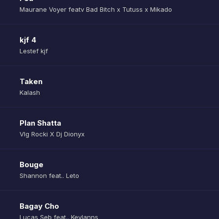
Maurane Voyer featv Bad Bitch x Tutuss x Mikado
kjf 4
Lestef kjf
Taken
Kalash
Plan Shatta
Vlg Rocki X Dj Dionyx
Bouge
Shannon feat.. Leto
Bagay Cho
Lucas Seb feat.. Keylanns