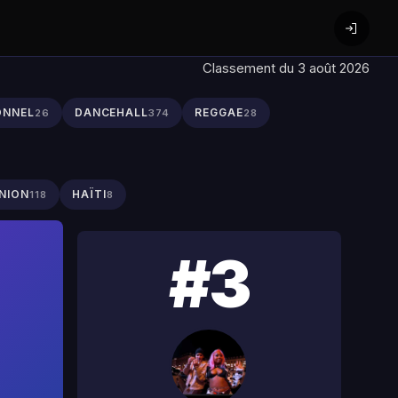
Classement du 3 août 2026
ONNEL
DANCEHALL
REGGAE
26
374
28
NION
HAÏTI
118
8
#3