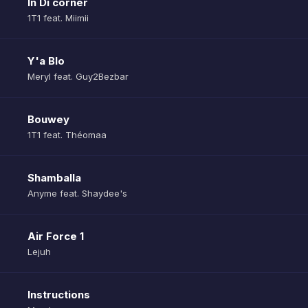
In Di corner
1T1 feat. Miimii
Y'a Blo
Meryl feat. Guy2Bezbar
Bouwey
1T1 feat. Théomaa
Shamballa
Anyme feat. Shaydee's
Air Force 1
Lejuh
Instructions