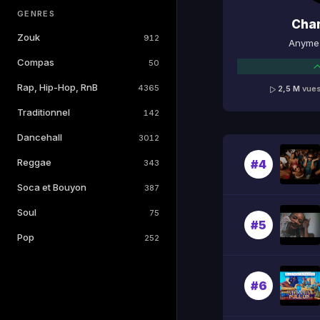
GENRES
Cha
Zouk
912
Anyme 
Compas
50
Rap, Hip-Hop, RnB
4365
2,5 M
vue
Traditionnel
142
Dancehall
3012
Reggae
#4
343
Soca et Bouyon
387
Soul
75
#5
Pop
252
#6