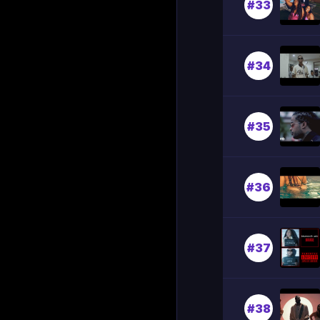
#33
#34
#35
#36
#37
#38