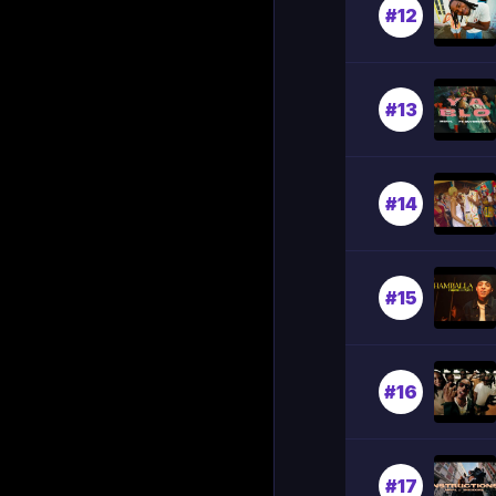
#12
#13
#14
#15
#16
#17