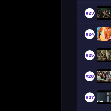
#23
#24
#25
#26
#27