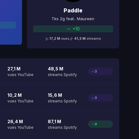
Paddle
Tks 2g feat.. Maureen
+10
17,2 M
vues
41,3 M
streams
27,1 M
48,5 M
3
vues YouTube
streams Spotify
10,2 M
15,6 M
3
vues YouTube
streams Spotify
26,4 M
87,1 M
8
vues YouTube
streams Spotify