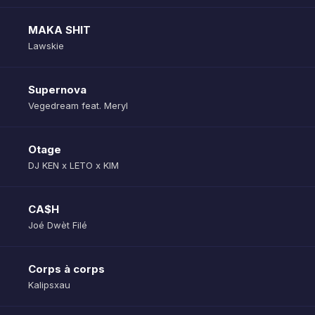
MAKA SHIT
Lawskie
Supernova
Vegedream feat. Meryl
Otage
DJ KEN x LETO x KIM
CA$H
Joé Dwèt Filé
Corps à corps
Kalipsxau