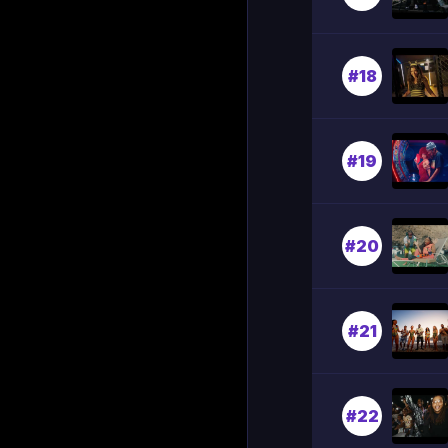
#18
#19
#20
#21
#22