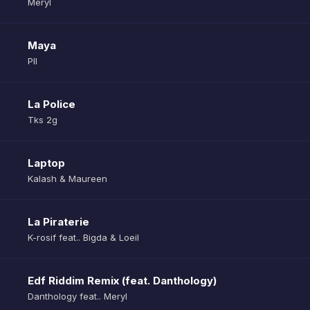
Meryl
Maya
Pll
La Police
Tks 2g
Laptop
Kalash & Maureen
La Piraterie
K-rosif feat.. Bigda & Loeil
Edf Riddim Remix (feat. Danthology)
Danthology feat.. Meryl