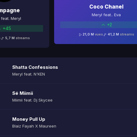
Coco Chanel
mpagne
Meryl feat.. Eva
feat. Meryl
+2
+45
21,0 M
vues
41,2 M
streams
s
5,7 M
streams
Shatta Confessions
Meryl feat. N'KEN
Sé Miimii
Miimii feat. Dj Skycee
Money Pull Up
Blaiz Fayah X Maureen