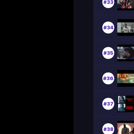
#33
#34
#35
#36
#37
#38