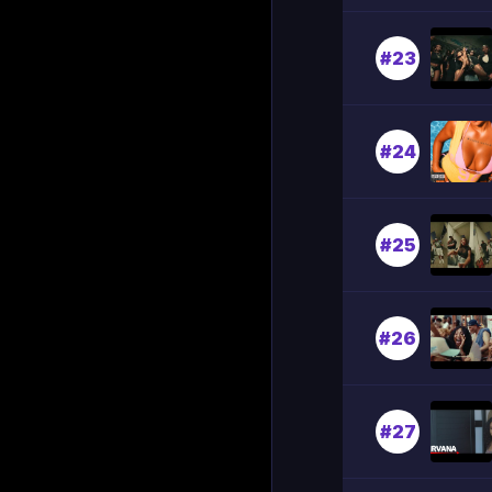
#23
#24
#25
#26
#27