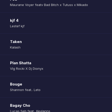
Maurane Voyer featv Bad Bitch x Tutuss x Mikado
kjf 4
Lestef kjf
Taken
Kalash
Plan Shatta
Vlg Rocki X Dj Dionyx
Bouge
Shannon feat.. Leto
Bagay Cho
Lucas Seb feat.. Keylanns