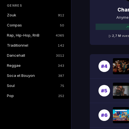
GENRES
Cha
Zouk
912
Anyme 
Compas
50
Rap, Hip-Hop, RnB
4365
2,7 M
vue
Traditionnel
142
Dancehall
3012
Reggae
#4
343
Soca et Bouyon
387
Soul
75
#5
Pop
252
#6