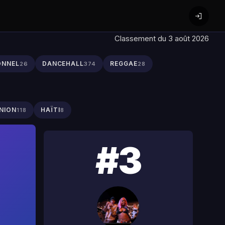
Classement du 3 août 2026
ONNEL
DANCEHALL
REGGAE
26
374
28
NION
HAÏTI
118
8
#3