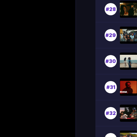
#28
#29
#30
#31
#32