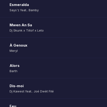
Esmeralda
Says'z feat.. Bamby
Mwen An Sa
Dj Skunk x Tiitof x Leto
À Genoux
Meryl
Alors
Barth
Dis-moi
Dj Kawest feat.. Joé Dwèt Filé
Feu