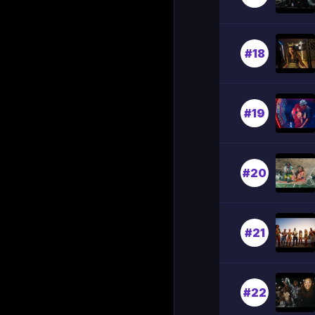
#18
#19
#20
#21
#22