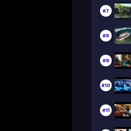
#7
#8
#9
#10
#11