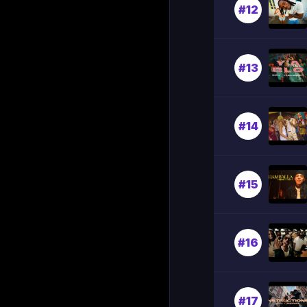
#12
#13
#14
#15
#16
#17