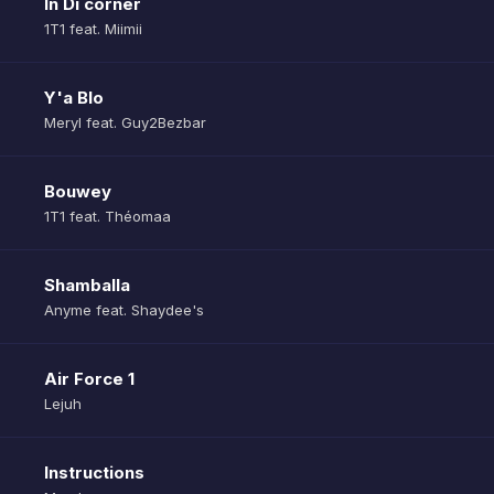
In Di corner
1T1 feat. Miimii
Y'a Blo
Meryl feat. Guy2Bezbar
Bouwey
1T1 feat. Théomaa
Shamballa
Anyme feat. Shaydee's
Air Force 1
Lejuh
Instructions