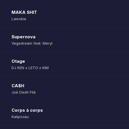
MAKA SHIT
Lawskie
Supernova
Vegedream feat. Meryl
Otage
DJ KEN x LETO x KIM
CA$H
Joé Dwèt Filé
Corps à corps
Kalipsxau