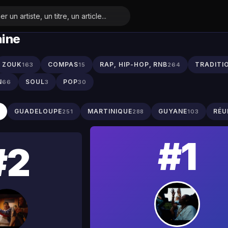
aine
ZOUK
COMPAS
RAP, HIP-HOP, RNB
TRADITI
163
15
264
N
SOUL
POP
66
3
30
S
GUADELOUPE
MARTINIQUE
GUYANE
RÉU
251
288
103
#1
#2