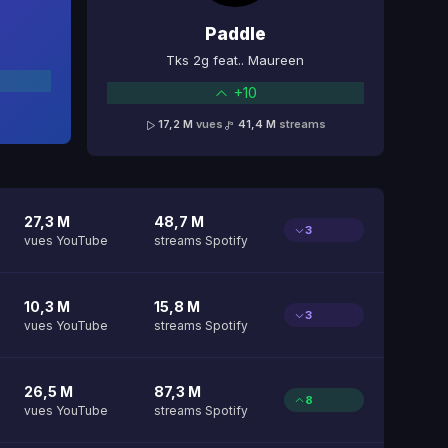
Paddle
Tks 2g feat.. Maureen
+10
17,2 M
vues
41,4 M
streams
27,3 M
48,7 M
3
vues YouTube
streams Spotify
10,3 M
15,8 M
3
vues YouTube
streams Spotify
26,5 M
87,3 M
8
vues YouTube
streams Spotify