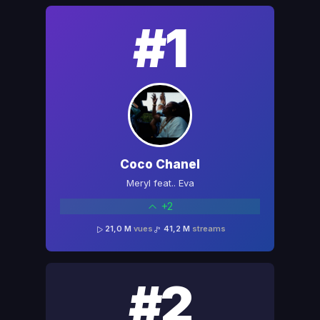
#1
Coco Chanel
Meryl feat.. Eva
+2
21,0 M
vues
41,2 M
streams
#2