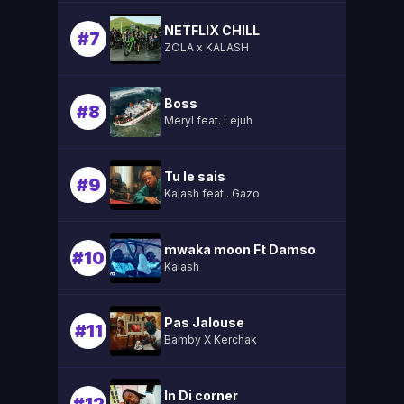
NETFLIX CHILL
#7
ZOLA x KALASH
Boss
#8
Meryl feat. Lejuh
Tu le sais
#9
Kalash feat.. Gazo
mwaka moon Ft Damso
#10
Kalash
Pas Jalouse
#11
Bamby X Kerchak
In Di corner