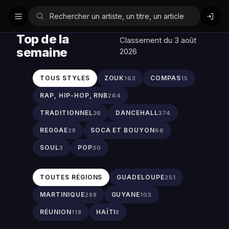
Top de la
Classement du 3 août
semaine
2026
TOUS STYLES
ZOUK
COMPAS
163
15
RAP, HIP-HOP, RNB
264
TRADITIONNEL
DANCEHALL
26
374
REGGAE
SOCA ET BOUYON
28
66
SOUL
POP
3
30
TOUTES RÉGIONS
GUADELOUPE
251
MARTINIQUE
GUYANE
288
103
RÉUNION
HAÏTI
118
8