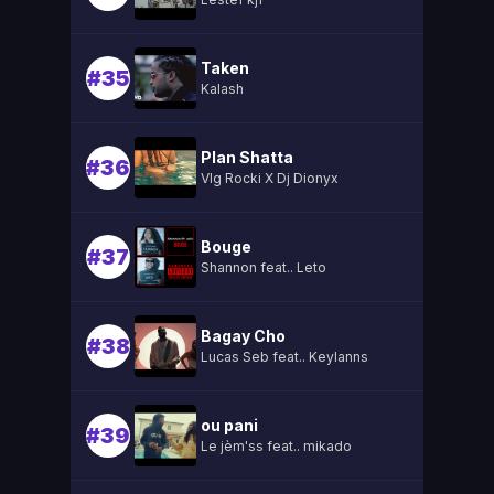
Taken
#35
Kalash
Plan Shatta
#36
Vlg Rocki X Dj Dionyx
Bouge
#37
Shannon feat.. Leto
Bagay Cho
#38
Lucas Seb feat.. Keylanns
ou pani
#39
Le jèm'ss feat.. mikado