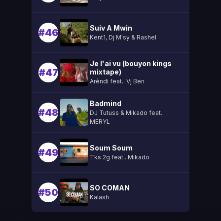
Suiv A Mwin
#46
Kent1, Dj M'sy & Rashel
Je l'ai vu (bouyon kings
#47
mixtape)
Arèndi feat.. Vj Ben
Badmind
#48
DJ Tutuss & Mikado feat..
MERYL
Soum Soum
#49
Tks 2g feat.. Mikado
SO COMAN
#50
Kalash