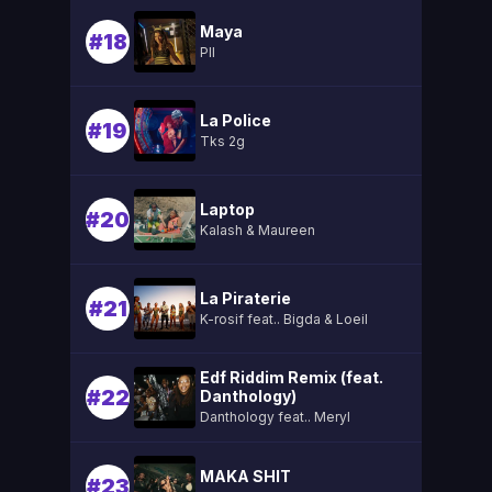
Maya
#18
Pll
La Police
#19
Tks 2g
Laptop
#20
Kalash & Maureen
La Piraterie
#21
K-rosif feat.. Bigda & Loeil
Edf Riddim Remix (feat.
#22
Danthology)
Danthology feat.. Meryl
MAKA SHIT
#23