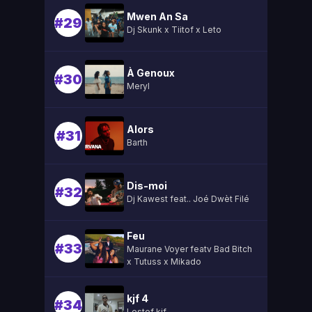
Mwen An Sa
#29
Dj Skunk x Tiitof x Leto
À Genoux
#30
Meryl
Alors
#31
Barth
Dis-moi
#32
Dj Kawest feat.. Joé Dwèt Filé
Feu
#33
Maurane Voyer featv Bad Bitch
x Tutuss x Mikado
kjf 4
#34
Lestef kjf