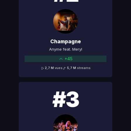
Champagne
Anyme feat. Meryl
+45
2,7 M
vues
5,7 M
streams
#3