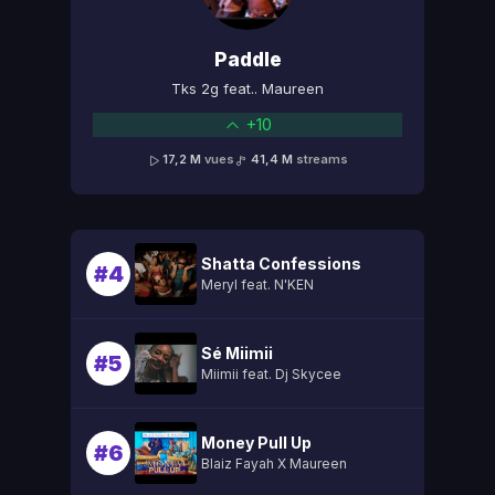
Paddle
Tks 2g feat.. Maureen
+10
17,2 M
vues
41,4 M
streams
Shatta Confessions
#4
Meryl feat. N'KEN
Sé Miimii
#5
Miimii feat. Dj Skycee
Money Pull Up
#6
Blaiz Fayah X Maureen