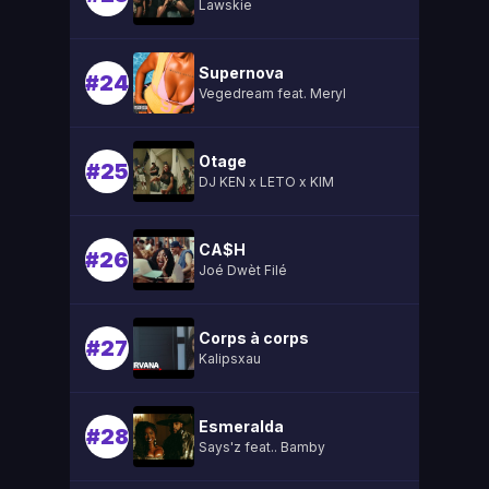
Lawskie
Supernova
#24
Vegedream feat. Meryl
Otage
#25
DJ KEN x LETO x KIM
CA$H
#26
Joé Dwèt Filé
Corps à corps
#27
Kalipsxau
Esmeralda
#28
Says'z feat.. Bamby