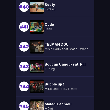
Booty
#40
TKS 2G
Code
#41
Barth
TÈLMAN DOU
#42
Misié Sadik feat. Matieu White
Boucan Canot Feat. P.l.l
#43
Tks 2g
Bubble up !
#44
Mike One feat.. T-matt
Maladi Lanmou
#45
Méyé