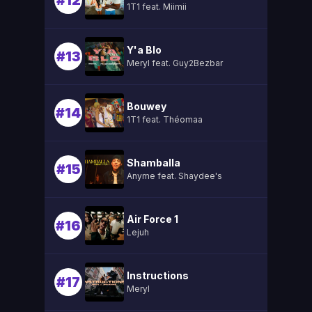
#12
1T1 feat. Miimii
Y'a Blo
#13
Meryl feat. Guy2Bezbar
Bouwey
#14
1T1 feat. Théomaa
Shamballa
#15
Anyme feat. Shaydee's
Air Force 1
#16
Lejuh
Instructions
#17
Meryl