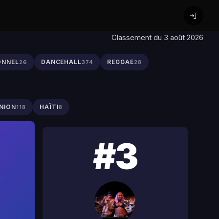
Classement du 3 août 2026
ONNEL
DANCEHALL
REGGAE
26
374
28
NION
HAÏTI
118
8
#3