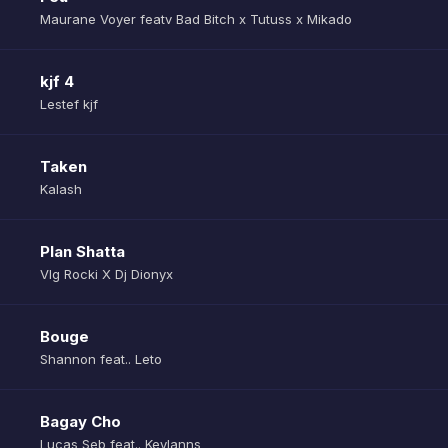
Maurane Voyer featv Bad Bitch x Tutuss x Mikado
kjf 4
Lestef kjf
Taken
Kalash
Plan Shatta
Vlg Rocki X Dj Dionyx
Bouge
Shannon feat.. Leto
Bagay Cho
Lucas Seb feat.. Keylanns