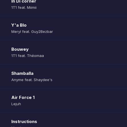
In Di corner
1T1 feat. Miimii
Y'a Blo
Meryl feat. Guy2Bezbar
Bouwey
1T1 feat. Théomaa
Shamballa
Anyme feat. Shaydee's
Air Force 1
Lejuh
Instructions