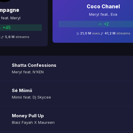
Coco Chanel
mpagne
Meryl feat.. Eva
feat. Meryl
+2
+45
21,0 M
vues
41,2 M
streams
s
5,6 M
streams
Shatta Confessions
Meryl feat. N'KEN
Sé Miimii
Miimii feat. Dj Skycee
Money Pull Up
Blaiz Fayah X Maureen