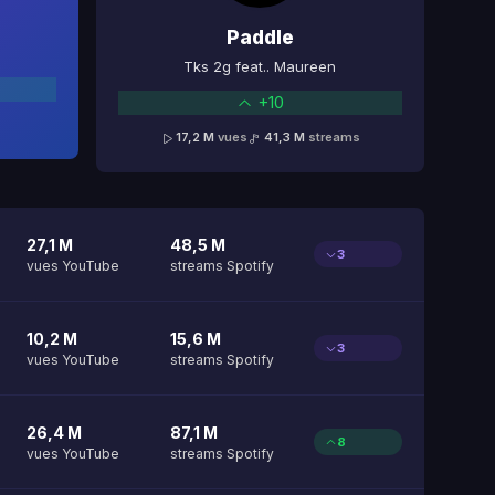
Paddle
Tks 2g feat.. Maureen
+10
17,2 M
vues
41,3 M
streams
27,1 M
48,5 M
3
vues YouTube
streams Spotify
10,2 M
15,6 M
3
vues YouTube
streams Spotify
26,4 M
87,1 M
8
vues YouTube
streams Spotify