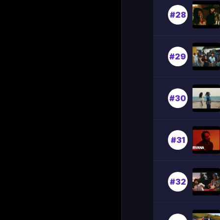
#28
#29
#30
#31
#32