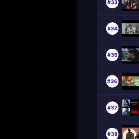
#33
#34
#35
#36
#37
#38