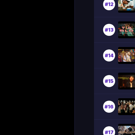
#12
#13
#14
#15
#16
#17