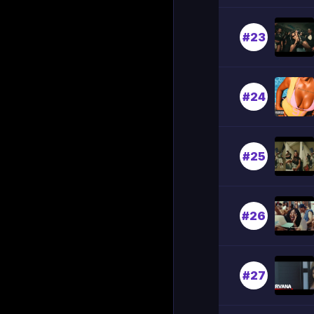
#23
#24
#25
#26
#27