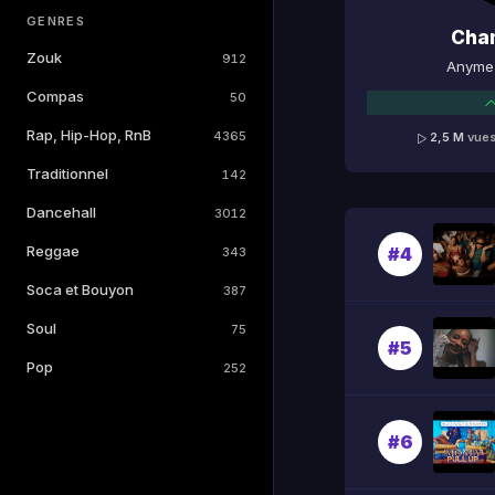
GENRES
Cha
Zouk
912
Anyme 
Compas
50
Rap, Hip-Hop, RnB
4365
2,5 M
vue
Traditionnel
142
Dancehall
3012
Reggae
#4
343
Soca et Bouyon
387
Soul
75
#5
Pop
252
#6