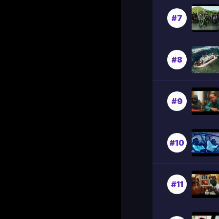
#7
#8
#9
#10
#11