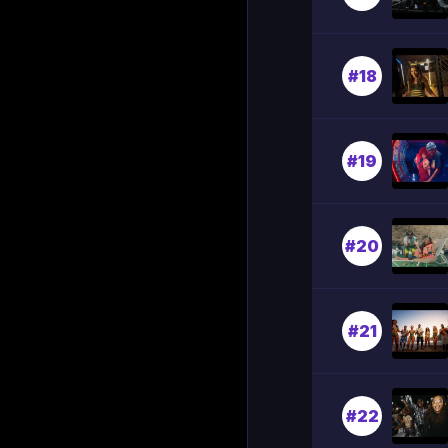
#18
#19
#20
#21
#22