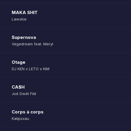
MAKA SHIT
Lawskie
Supernova
Vegedream feat. Meryl
Otage
DJ KEN x LETO x KIM
CA$H
Joé Dwèt Filé
Corps à corps
Kalipsxau