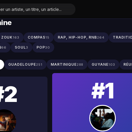
aine
ZOUK
COMPAS
RAP, HIP-HOP, RNB
TRADITI
163
15
264
N
SOUL
POP
66
3
30
S
GUADELOUPE
MARTINIQUE
GUYANE
RÉU
251
288
103
#1
#2