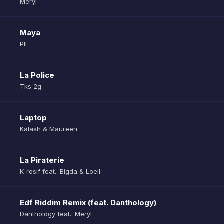
Meryl
Maya
Pll
La Police
Tks 2g
Laptop
Kalash & Maureen
La Piraterie
K-rosif feat.. Bigda & Loeil
Edf Riddim Remix (feat. Danthology)
Danthology feat.. Meryl