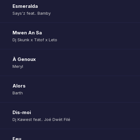
Esmeralda
Says'z feat.. Bamby
Mwen An Sa
Dj Skunk x Tiitof x Leto
À Genoux
Meryl
Alors
Barth
Dis-moi
Dj Kawest feat.. Joé Dwèt Filé
Feu