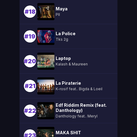
Maya
#18
Pll
La Police
#19
Tks 2g
Laptop
#20
Kalash & Maureen
La Piraterie
#21
K-rosif feat.. Bigda & Loeil
Edf Riddim Remix (feat.
#22
Danthology)
Danthology feat.. Meryl
MAKA SHIT
#23