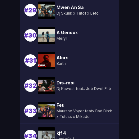
Mwen An Sa
#29
Dj Skunk x Tiitof x Leto
À Genoux
#30
Meryl
Alors
#31
Barth
Dis-moi
#32
Dj Kawest feat.. Joé Dwèt Filé
Feu
#33
Maurane Voyer featv Bad Bitch
x Tutuss x Mikado
kjf 4
#34
Lestef kjf