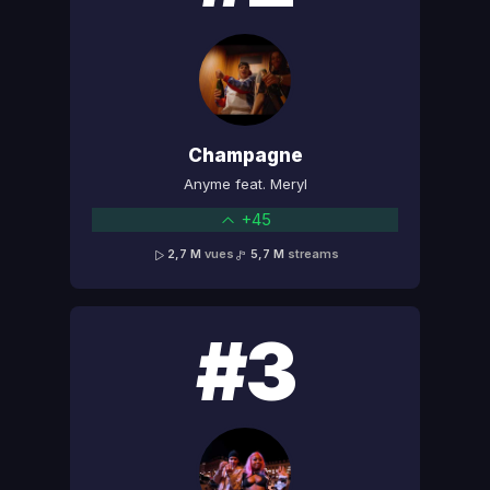
Champagne
Anyme feat. Meryl
+45
2,7 M
vues
5,7 M
streams
#3