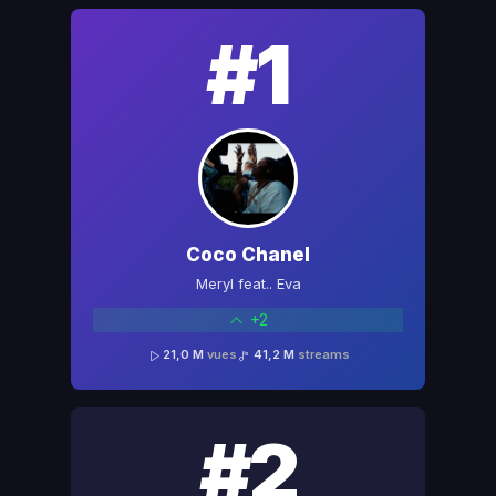
#1
Coco Chanel
Meryl feat.. Eva
+2
21,0 M
vues
41,2 M
streams
#2