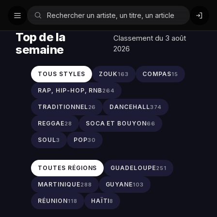
Top de la
Classement du 3 août
semaine
2026
TOUS STYLES
ZOUK
COMPAS
163
15
RAP, HIP-HOP, RNB
264
TRADITIONNEL
DANCEHALL
26
374
REGGAE
SOCA ET BOUYON
28
66
SOUL
POP
3
30
TOUTES RÉGIONS
GUADELOUPE
251
MARTINIQUE
GUYANE
288
103
RÉUNION
HAÏTI
118
8