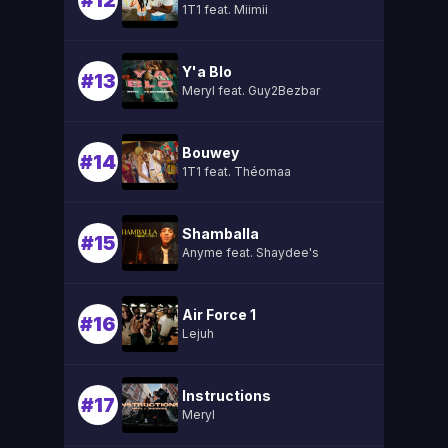
#12
1T1 feat. Miimii
Y'a Blo
#13
Meryl feat. Guy2Bezbar
Bouwey
#14
1T1 feat. Théomaa
Shamballa
#15
Anyme feat. Shaydee's
Air Force 1
#16
Lejuh
Instructions
#17
Meryl