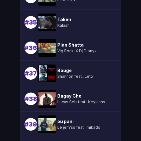
Taken
#35
Kalash
Plan Shatta
#36
Vlg Rocki X Dj Dionyx
Bouge
#37
Shannon feat.. Leto
Bagay Cho
#38
Lucas Seb feat.. Keylanns
ou pani
#39
Le jèm'ss feat.. mikado