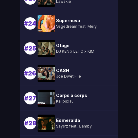
Lawskie
Supernova
#24
Vegedream feat. Meryl
Otage
#25
DJ KEN x LETO x KIM
CA$H
#26
Joé Dwèt Filé
Corps à corps
#27
Kalipsxau
Esmeralda
#28
Says'z feat.. Bamby