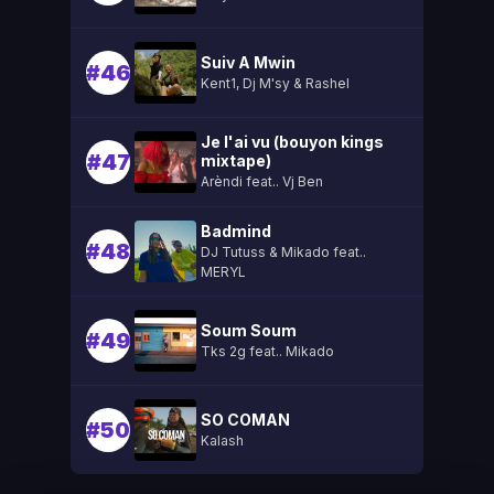
Suiv A Mwin
#46
Kent1, Dj M'sy & Rashel
Je l'ai vu (bouyon kings
#47
mixtape)
Arèndi feat.. Vj Ben
Badmind
#48
DJ Tutuss & Mikado feat..
MERYL
Soum Soum
#49
Tks 2g feat.. Mikado
SO COMAN
#50
Kalash