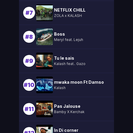
NETFLIX CHILL
#7
ZOLA x KALASH
Boss
#8
Meryl feat. Lejuh
Tu le sais
#9
Kalash feat.. Gazo
mwaka moon Ft Damso
#10
Kalash
Pas Jalouse
#11
Bamby X Kerchak
In Di corner