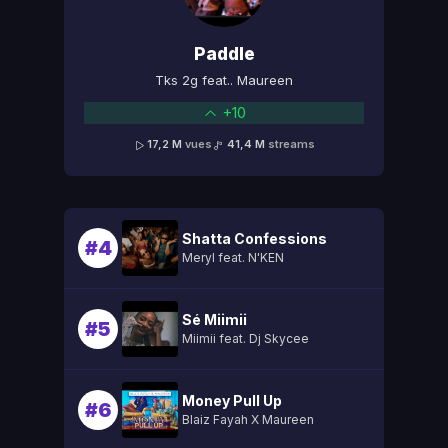
Paddle
Tks 2g feat.. Maureen
+10
17,2 M
vues
41,4 M
streams
Shatta Confessions
#4
Meryl feat. N'KEN
Sé Miimii
#5
Miimii feat. Dj Skycee
Money Pull Up
#6
Blaiz Fayah X Maureen