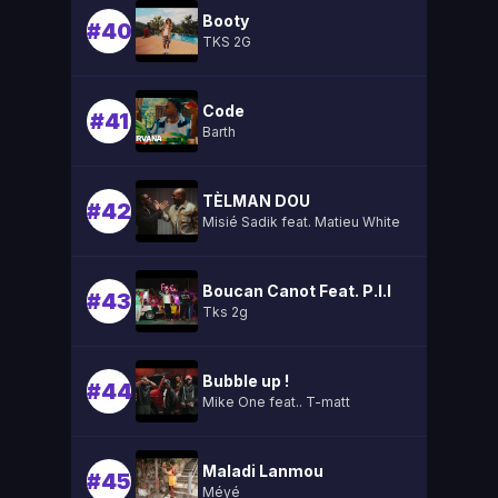
Booty
#40
TKS 2G
Code
#41
Barth
TÈLMAN DOU
#42
Misié Sadik feat. Matieu White
Boucan Canot Feat. P.l.l
#43
Tks 2g
Bubble up !
#44
Mike One feat.. T-matt
Maladi Lanmou
#45
Méyé