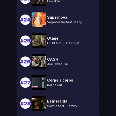
Lawskie
Supernova
#24
Vegedream feat. Meryl
Otage
#25
DJ KEN x LETO x KIM
CA$H
#26
Joé Dwèt Filé
Corps à corps
#27
Kalipsxau
Esmeralda
#28
Says'z feat.. Bamby