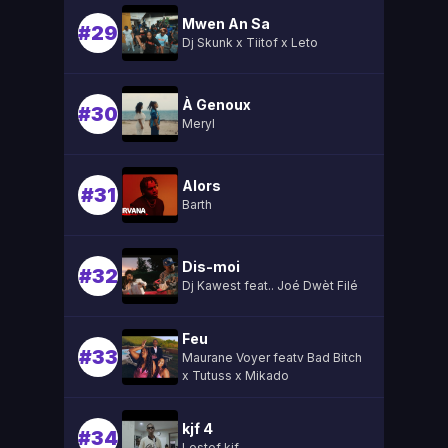
Mwen An Sa
#29
Dj Skunk x Tiitof x Leto
À Genoux
#30
Meryl
Alors
#31
Barth
Dis-moi
#32
Dj Kawest feat.. Joé Dwèt Filé
Feu
#33
Maurane Voyer featv Bad Bitch
x Tutuss x Mikado
kjf 4
#34
Lestef kjf