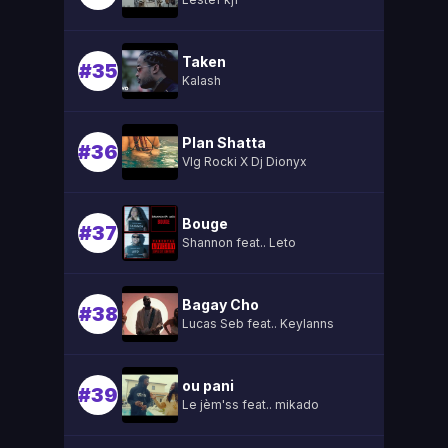
Taken
#35
Kalash
Plan Shatta
#36
Vlg Rocki X Dj Dionyx
Bouge
#37
Shannon feat.. Leto
Bagay Cho
#38
Lucas Seb feat.. Keylanns
ou pani
#39
Le jèm'ss feat.. mikado