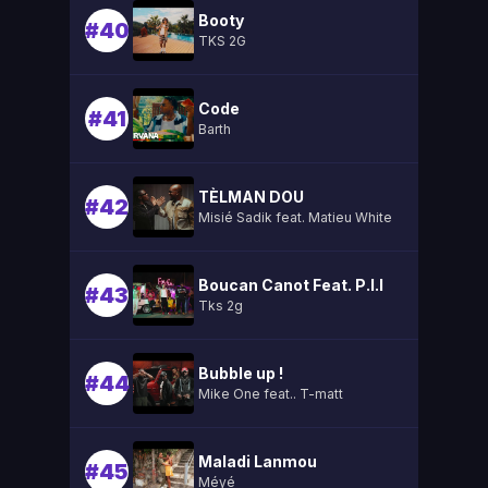
Booty
#40
TKS 2G
Code
#41
Barth
TÈLMAN DOU
#42
Misié Sadik feat. Matieu White
Boucan Canot Feat. P.l.l
#43
Tks 2g
Bubble up !
#44
Mike One feat.. T-matt
Maladi Lanmou
#45
Méyé