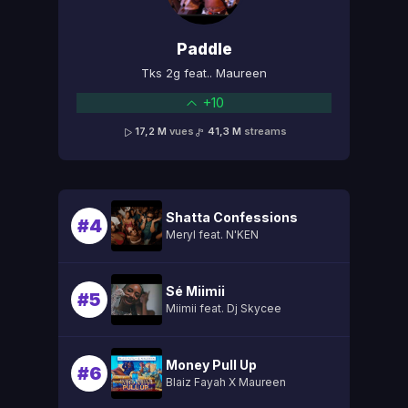
Paddle
Tks 2g feat.. Maureen
+10
17,2 M
vues
41,3 M
streams
Shatta Confessions
#4
Meryl feat. N'KEN
Sé Miimii
#5
Miimii feat. Dj Skycee
Money Pull Up
#6
Blaiz Fayah X Maureen