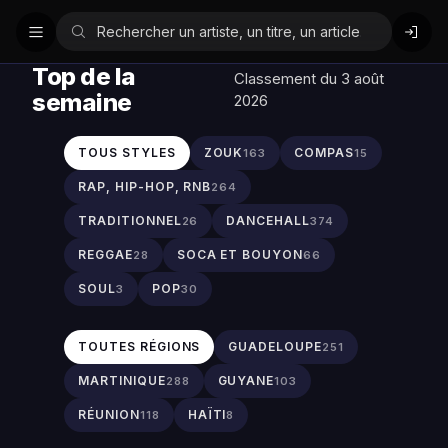
Top de la
Classement du 3 août
semaine
2026
TOUS STYLES
ZOUK
COMPAS
163
15
RAP, HIP-HOP, RNB
264
TRADITIONNEL
DANCEHALL
26
374
REGGAE
SOCA ET BOUYON
28
66
SOUL
POP
3
30
TOUTES RÉGIONS
GUADELOUPE
251
MARTINIQUE
GUYANE
288
103
RÉUNION
HAÏTI
118
8