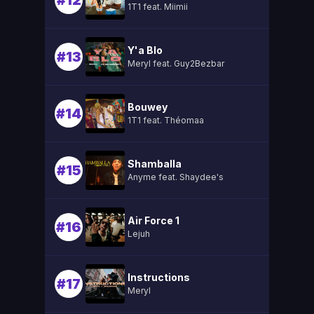
#12
1T1 feat. Miimii
Y'a Blo
#13
Meryl feat. Guy2Bezbar
Bouwey
#14
1T1 feat. Théomaa
Shamballa
#15
Anyme feat. Shaydee's
Air Force 1
#16
Lejuh
Instructions
#17
Meryl