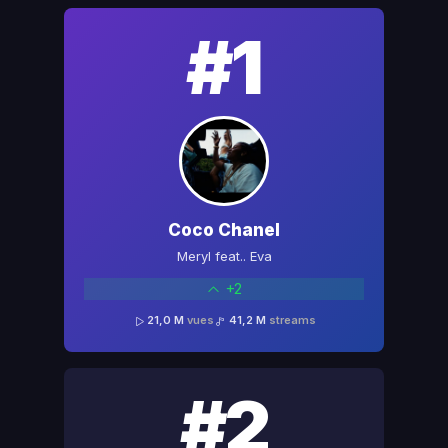
#1
Coco Chanel
Meryl feat.. Eva
+2
21,0 M
vues
41,2 M
streams
#2