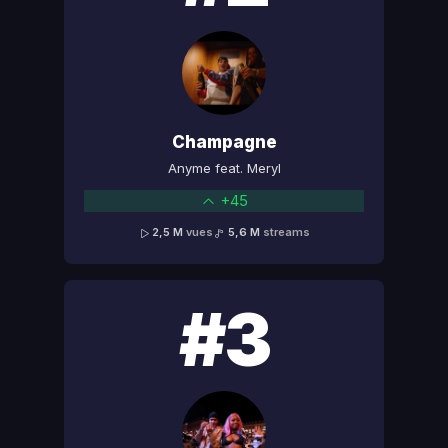
Champagne
Anyme feat. Meryl
+45
2,5 M
vues
5,6 M
streams
#3