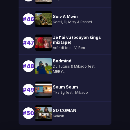
Suiv A Mwin
#46
Kent1, Dj M'sy & Rashel
Je l'ai vu (bouyon kings
#47
mixtape)
Arèndi feat.. Vj Ben
Badmind
#48
DJ Tutuss & Mikado feat..
MERYL
Soum Soum
#49
Tks 2g feat.. Mikado
SO COMAN
#50
Kalash