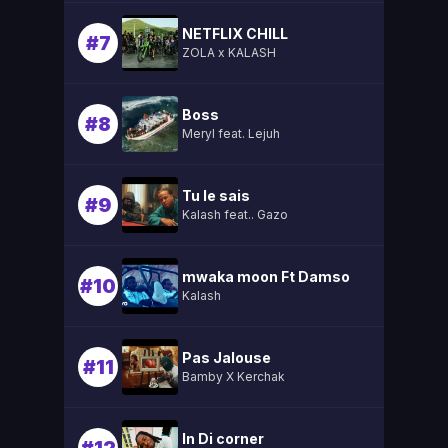
NETFLIX CHILL
#7
ZOLA x KALASH
Boss
#8
Meryl feat. Lejuh
Tu le sais
#9
Kalash feat.. Gazo
mwaka moon Ft Damso
#10
Kalash
Pas Jalouse
#11
Bamby X Kerchak
In Di corner