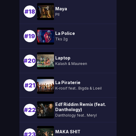
Maya
#18
Pll
La Police
#19
Tks 2g
Laptop
#20
Kalash & Maureen
La Piraterie
#21
K-rosif feat.. Bigda & Loeil
Edf Riddim Remix (feat.
#22
Danthology)
Danthology feat.. Meryl
MAKA SHIT
#23