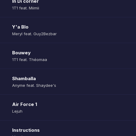
In Di corner
1T1 feat. Miimii
Y'a Blo
Meryl feat. Guy2Bezbar
Bouwey
1T1 feat. Théomaa
Shamballa
Anyme feat. Shaydee's
Air Force 1
Lejuh
Instructions