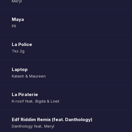
Meryl
Maya
Pll
La Police
Tks 2g
Laptop
Kalash & Maureen
La Piraterie
K-rosif feat.. Bigda & Loeil
Edf Riddim Remix (feat. Danthology)
Danthology feat.. Meryl