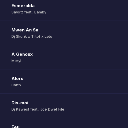
Esmeralda
Says'z feat.. Bamby
Mwen An Sa
Dj Skunk x Tiitof x Leto
À Genoux
Meryl
Alors
Barth
Dis-moi
Dj Kawest feat.. Joé Dwèt Filé
Feu