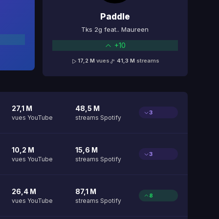
Paddle
Tks 2g feat.. Maureen
+10
17,2 M
vues
41,3 M
streams
27,1 M
48,5 M
3
vues YouTube
streams Spotify
10,2 M
15,6 M
3
vues YouTube
streams Spotify
26,4 M
87,1 M
8
vues YouTube
streams Spotify