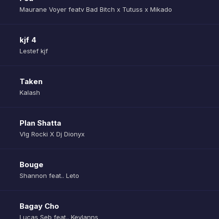
Maurane Voyer featv Bad Bitch x Tutuss x Mikado
kjf 4
Lestef kjf
Taken
Kalash
Plan Shatta
Vlg Rocki X Dj Dionyx
Bouge
Shannon feat.. Leto
Bagay Cho
Lucas Seb feat.. Keylanns