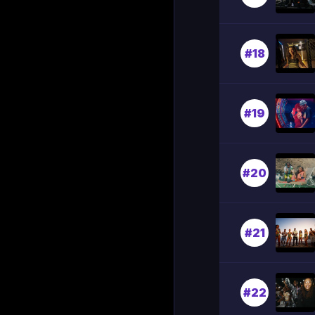
#18
#19
#20
#21
#22