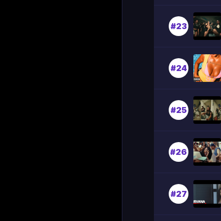
#23
#24
#25
#26
#27