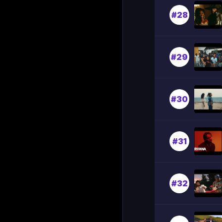
#28
#29
#30
#31
#32