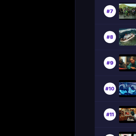
#7
#8
#9
#10
#11