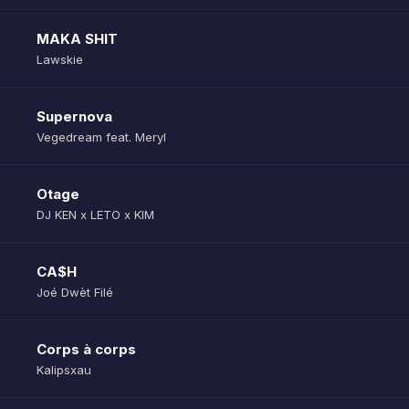
MAKA SHIT
Lawskie
Supernova
Vegedream feat. Meryl
Otage
DJ KEN x LETO x KIM
CA$H
Joé Dwèt Filé
Corps à corps
Kalipsxau