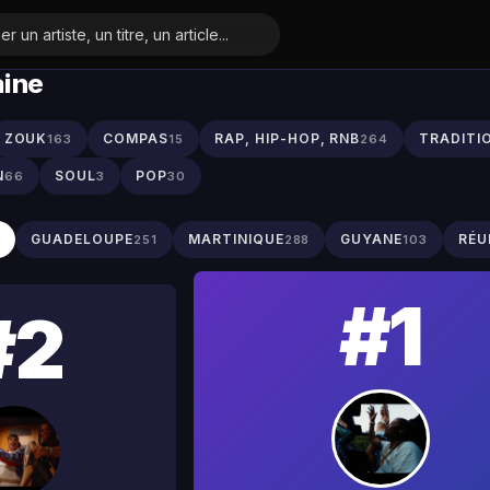
aine
ZOUK
COMPAS
RAP, HIP-HOP, RNB
TRADITI
163
15
264
N
SOUL
POP
66
3
30
S
GUADELOUPE
MARTINIQUE
GUYANE
RÉU
251
288
103
#1
#2