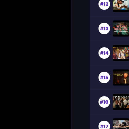
#12
#13
#14
#15
#16
#17