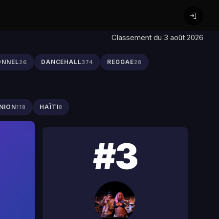
Classement du 3 août 2026
ONNEL
DANCEHALL
REGGAE
26
374
28
NION
HAÏTI
118
8
#3