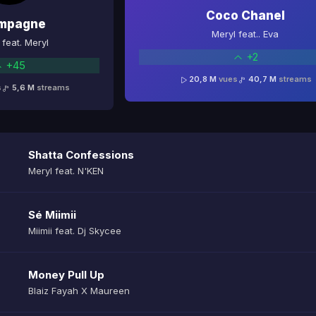
Coco Chanel
mpagne
Meryl feat.. Eva
feat. Meryl
+2
+45
20,8 M
vues
40,7 M
streams
s
5,6 M
streams
Shatta Confessions
Meryl feat. N'KEN
Sé Miimii
Miimii feat. Dj Skycee
Money Pull Up
Blaiz Fayah X Maureen