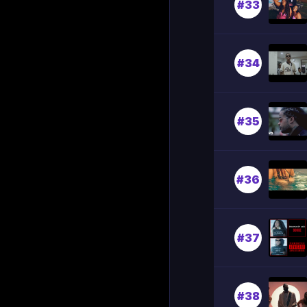
#33
#34
#35
#36
#37
#38