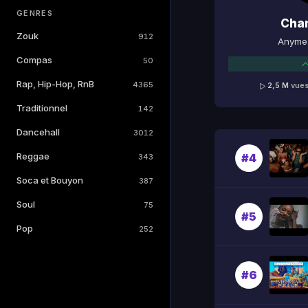
GENRES
Cha
Zouk
912
Anyme 
Compas
50
Rap, Hip-Hop, RnB
4365
2,5 M
vue
Traditionnel
142
Dancehall
3012
Reggae
#4
343
Soca et Bouyon
387
Soul
75
#5
Pop
252
#6