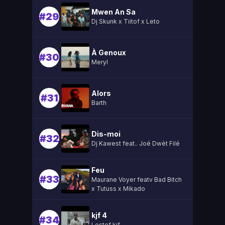
Mwen An Sa
#29
Dj Skunk x Tiitof x Leto
À Genoux
#30
Meryl
Alors
#31
Barth
Dis-moi
#32
Dj Kawest feat.. Joé Dwèt Filé
Feu
#33
Maurane Voyer featv Bad Bitch
x Tutuss x Mikado
kjf 4
#34
Lestef kjf