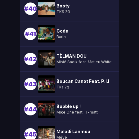
Booty
#40
TKS 2G
Code
#41
Barth
TÈLMAN DOU
#42
Misié Sadik feat. Matieu White
Boucan Canot Feat. P.l.l
#43
Tks 2g
Bubble up !
#44
Mike One feat.. T-matt
Maladi Lanmou
#45
Méyé