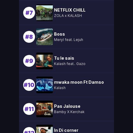
NETFLIX CHILL
#7
ZOLA x KALASH
Boss
#8
Meryl feat. Lejuh
Tu le sais
#9
Kalash feat.. Gazo
mwaka moon Ft Damso
#10
Kalash
Pas Jalouse
#11
Bamby X Kerchak
In Di corner