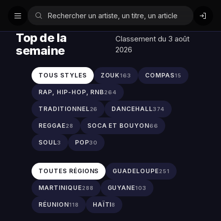
Top de la
Classement du 3 août
semaine
2026
TOUS STYLES
ZOUK
COMPAS
163
15
RAP, HIP-HOP, RNB
264
TRADITIONNEL
DANCEHALL
26
374
REGGAE
SOCA ET BOUYON
28
66
SOUL
POP
3
30
TOUTES RÉGIONS
GUADELOUPE
251
MARTINIQUE
GUYANE
288
103
RÉUNION
HAÏTI
118
8