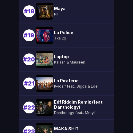
Maya
#18
Pll
La Police
#19
Tks 2g
Laptop
#20
Kalash & Maureen
La Piraterie
#21
K-rosif feat.. Bigda & Loeil
Edf Riddim Remix (feat.
#22
Danthology)
Danthology feat.. Meryl
MAKA SHIT
#23