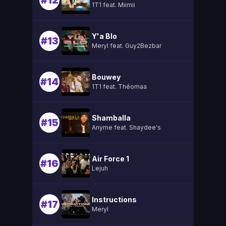
#12
1T1 feat. Miimii
Y'a Blo
#13
Meryl feat. Guy2Bezbar
Bouwey
#14
1T1 feat. Théomaa
Shamballa
#15
Anyme feat. Shaydee's
Air Force 1
#16
Lejuh
Instructions
#17
Meryl