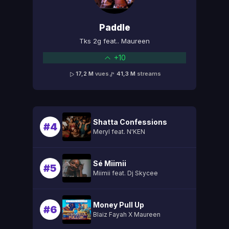
Paddle
Tks 2g feat.. Maureen
+10
17,2 M
vues
41,3 M
streams
Shatta Confessions
#4
Meryl feat. N'KEN
Sé Miimii
#5
Miimii feat. Dj Skycee
Money Pull Up
#6
Blaiz Fayah X Maureen