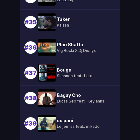
Taken
#35
Kalash
Plan Shatta
#36
Vlg Rocki X Dj Dionyx
Bouge
#37
Shannon feat.. Leto
Bagay Cho
#38
Lucas Seb feat.. Keylanns
ou pani
#39
Le jèm'ss feat.. mikado