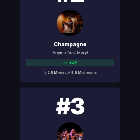
Champagne
Anyme feat. Meryl
+45
2,5 M
vues
5,6 M
streams
#3