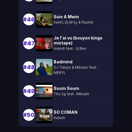
Suiv A Mwin
#46
Kent1, Dj M'sy & Rashel
Je l'ai vu (bouyon kings
#47
mixtape)
Arèndi feat.. Vj Ben
Badmind
#48
DJ Tutuss & Mikado feat..
MERYL
Soum Soum
#49
Tks 2g feat.. Mikado
SO COMAN
#50
Kalash