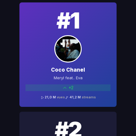
#1
Coco Chanel
Meryl feat.. Eva
+2
21,0 M
vues
41,2 M
streams
#2