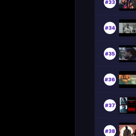
#33
#34
#35
#36
#37
#38