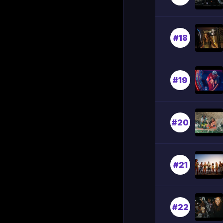
#18
#19
#20
#21
#22