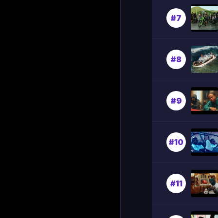
#7
#8
#9
#10
#11