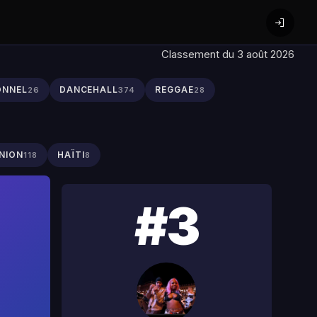
Classement du 3 août 2026
ONNEL
DANCEHALL
REGGAE
26
374
28
NION
HAÏTI
118
8
#3