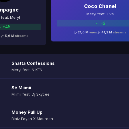
Coco Chanel
mpagne
Meryl feat.. Eva
feat. Meryl
+2
+45
21,0 M
vues
41,2 M
streams
s
5,6 M
streams
Shatta Confessions
Meryl feat. N'KEN
Sé Miimii
Miimii feat. Dj Skycee
Money Pull Up
Blaiz Fayah X Maureen