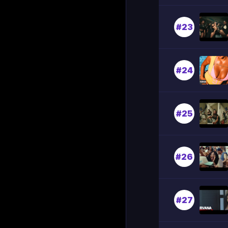
#23
#24
#25
#26
#27