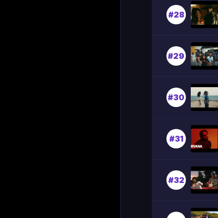
#28
#29
#30
#31
#32