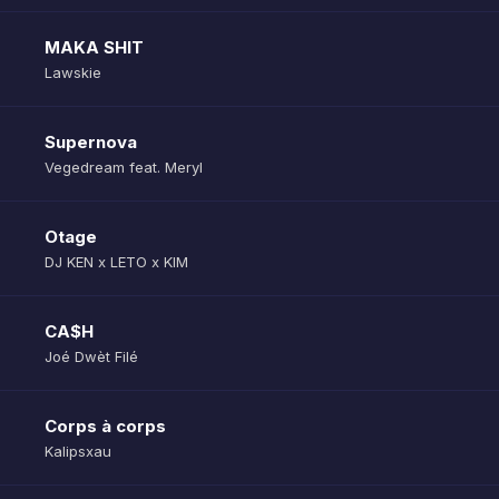
MAKA SHIT
Lawskie
Supernova
Vegedream feat. Meryl
Otage
DJ KEN x LETO x KIM
CA$H
Joé Dwèt Filé
Corps à corps
Kalipsxau