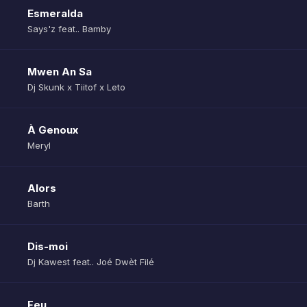
Esmeralda
Says'z feat.. Bamby
Mwen An Sa
Dj Skunk x Tiitof x Leto
À Genoux
Meryl
Alors
Barth
Dis-moi
Dj Kawest feat.. Joé Dwèt Filé
Feu