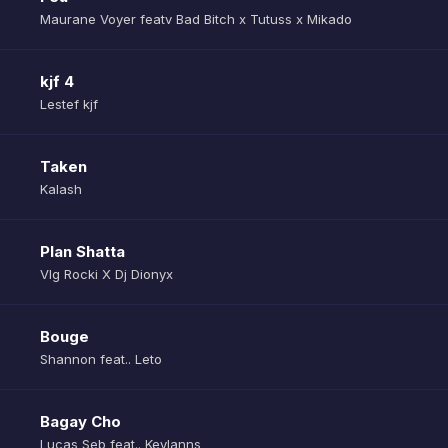
Maurane Voyer featv Bad Bitch x Tutuss x Mikado
kjf 4
Lestef kjf
Taken
Kalash
Plan Shatta
Vlg Rocki X Dj Dionyx
Bouge
Shannon feat.. Leto
Bagay Cho
Lucas Seb feat.. Keylanns