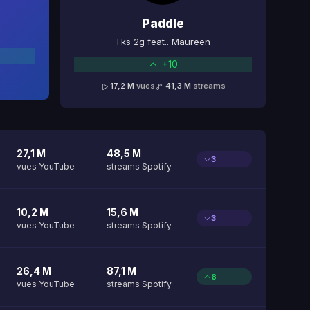
Paddle
Tks 2g feat.. Maureen
+10
17,2 M
vues
41,3 M
streams
27,1 M
48,5 M
3
vues YouTube
streams Spotify
10,2 M
15,6 M
3
vues YouTube
streams Spotify
26,4 M
87,1 M
8
vues YouTube
streams Spotify