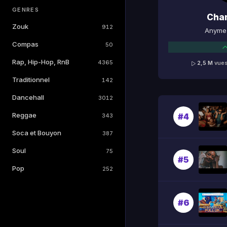
GENRES
Cha
Zouk
912
Anyme 
Compas
50
Rap, Hip-Hop, RnB
4365
2,5 M
vue
Traditionnel
142
Dancehall
3012
Reggae
#4
343
Soca et Bouyon
387
Soul
75
#5
Pop
252
#6