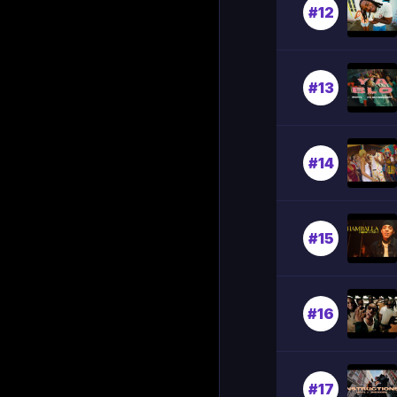
#12
#13
#14
#15
#16
#17