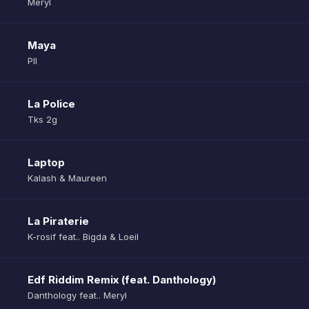
Meryl
Maya
Pll
La Police
Tks 2g
Laptop
Kalash & Maureen
La Piraterie
K-rosif feat.. Bigda & Loeil
Edf Riddim Remix (feat. Danthology)
Danthology feat.. Meryl