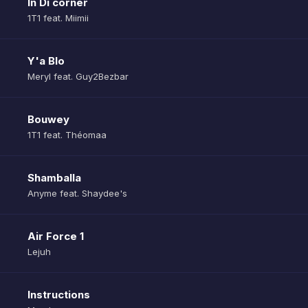
In Di corner
1T1 feat. Miimii
Y'a Blo
Meryl feat. Guy2Bezbar
Bouwey
1T1 feat. Théomaa
Shamballa
Anyme feat. Shaydee's
Air Force 1
Lejuh
Instructions