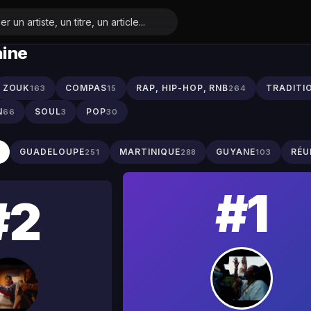
aine
ZOUK
COMPAS
RAP, HIP-HOP, RNB
TRADITI
163
15
264
N
SOUL
POP
66
3
30
S
GUADELOUPE
MARTINIQUE
GUYANE
RÉU
251
288
103
#1
#2