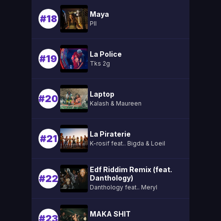
Maya
#18
Pll
La Police
#19
Tks 2g
Laptop
#20
Kalash & Maureen
La Piraterie
#21
K-rosif feat.. Bigda & Loeil
Edf Riddim Remix (feat.
#22
Danthology)
Danthology feat.. Meryl
MAKA SHIT
#23