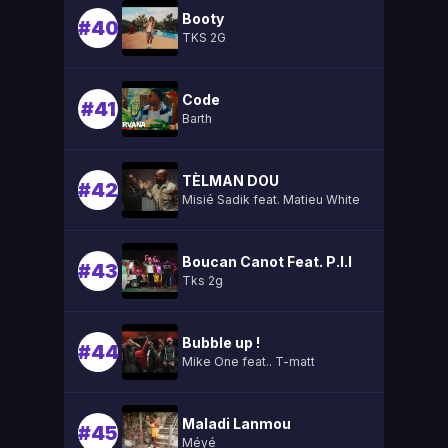
Booty
#40
TKS 2G
Code
#41
Barth
TÈLMAN DOU
#42
Misié Sadik feat. Matieu White
Boucan Canot Feat. P.l.l
#43
Tks 2g
Bubble up !
#44
Mike One feat.. T-matt
Maladi Lanmou
#45
Méyé