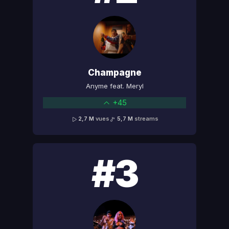
Champagne
Anyme feat. Meryl
+45
2,7 M
vues
5,7 M
streams
#3