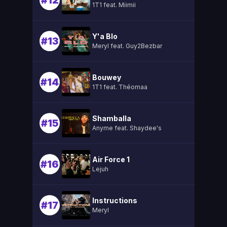
#12
1T1 feat. Miimii
Y'a Blo
#13
Meryl feat. Guy2Bezbar
Bouwey
#14
1T1 feat. Théomaa
Shamballa
#15
Anyme feat. Shaydee's
Air Force 1
#16
Lejuh
Instructions
#17
Meryl