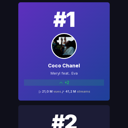
#1
Coco Chanel
Meryl feat.. Eva
+2
21,0 M
vues
41,2 M
streams
#2