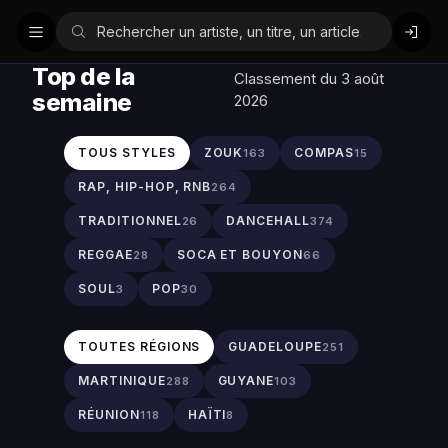
Top de la
Classement du 3 août
semaine
2026
TOUS STYLES
ZOUK
COMPAS
163
15
RAP, HIP-HOP, RNB
264
TRADITIONNEL
DANCEHALL
26
374
REGGAE
SOCA ET BOUYON
28
66
SOUL
POP
3
30
TOUTES RÉGIONS
GUADELOUPE
251
MARTINIQUE
GUYANE
288
103
RÉUNION
HAÏTI
118
8