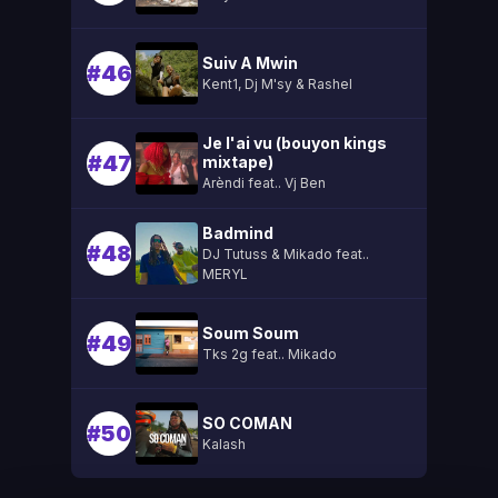
Suiv A Mwin
#46
Kent1, Dj M'sy & Rashel
Je l'ai vu (bouyon kings
#47
mixtape)
Arèndi feat.. Vj Ben
Badmind
#48
DJ Tutuss & Mikado feat..
MERYL
Soum Soum
#49
Tks 2g feat.. Mikado
SO COMAN
#50
Kalash