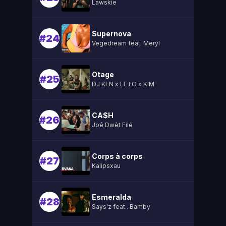
Lawskie
Supernova
#24
Vegedream feat. Meryl
Otage
#25
DJ KEN x LETO x KIM
CA$H
#26
Joé Dwèt Filé
Corps à corps
#27
Kalipsxau
Esmeralda
#28
Says'z feat.. Bamby