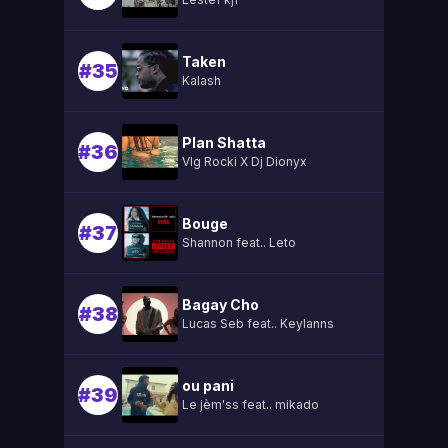
Taken
#35
Kalash
Plan Shatta
#36
Vlg Rocki X Dj Dionyx
Bouge
#37
Shannon feat.. Leto
Bagay Cho
#38
Lucas Seb feat.. Keylanns
ou pani
#39
Le jèm'ss feat.. mikado