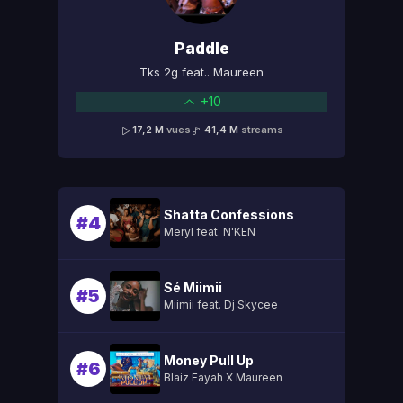
Paddle
Tks 2g feat.. Maureen
+10
17,2 M
vues
41,4 M
streams
Shatta Confessions
#4
Meryl feat. N'KEN
Sé Miimii
#5
Miimii feat. Dj Skycee
Money Pull Up
#6
Blaiz Fayah X Maureen