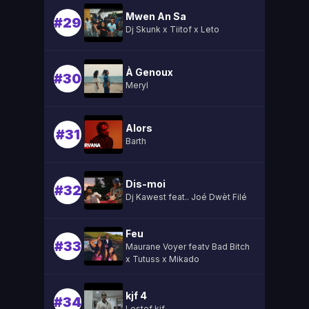
Mwen An Sa
#29
Dj Skunk x Tiitof x Leto
À Genoux
#30
Meryl
Alors
#31
Barth
Dis-moi
#32
Dj Kawest feat.. Joé Dwèt Filé
Feu
#33
Maurane Voyer featv Bad Bitch
x Tutuss x Mikado
kjf 4
#34
Lestef kjf