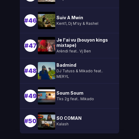
Suiv A Mwin
#46
Kent1, Dj M'sy & Rashel
Je l'ai vu (bouyon kings
#47
mixtape)
Arèndi feat.. Vj Ben
Badmind
#48
DJ Tutuss & Mikado feat..
MERYL
Soum Soum
#49
Tks 2g feat.. Mikado
SO COMAN
#50
Kalash