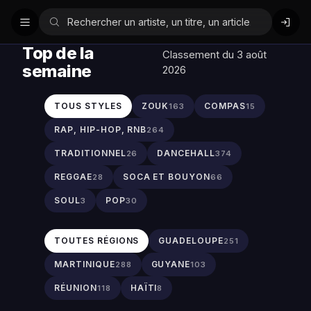
Top de la
Classement du 3 août
semaine
2026
TOUS STYLES
ZOUK
COMPAS
163
15
RAP, HIP-HOP, RNB
264
TRADITIONNEL
DANCEHALL
26
374
REGGAE
SOCA ET BOUYON
28
66
SOUL
POP
3
30
TOUTES RÉGIONS
GUADELOUPE
251
MARTINIQUE
GUYANE
288
103
RÉUNION
HAÏTI
118
8