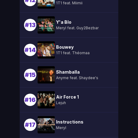
#12
1T1 feat. Miimii
Y'a Blo
#13
Meryl feat. Guy2Bezbar
Bouwey
#14
1T1 feat. Théomaa
Shamballa
#15
Anyme feat. Shaydee's
Air Force 1
#16
Lejuh
Instructions
#17
Meryl