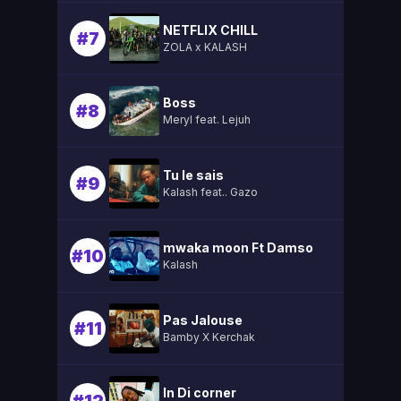
NETFLIX CHILL
#7
ZOLA x KALASH
Boss
#8
Meryl feat. Lejuh
Tu le sais
#9
Kalash feat.. Gazo
mwaka moon Ft Damso
#10
Kalash
Pas Jalouse
#11
Bamby X Kerchak
In Di corner