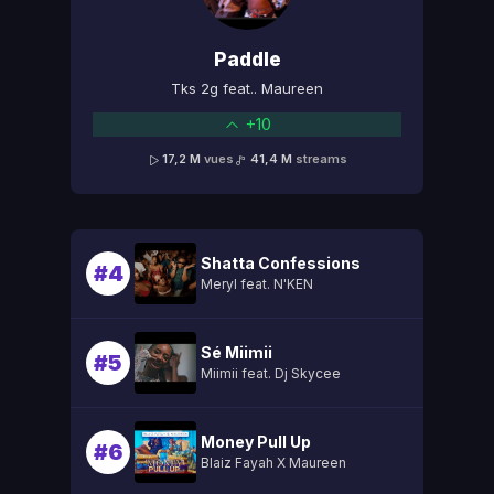
Paddle
Tks 2g feat.. Maureen
+10
17,2 M
vues
41,4 M
streams
Shatta Confessions
#4
Meryl feat. N'KEN
Sé Miimii
#5
Miimii feat. Dj Skycee
Money Pull Up
#6
Blaiz Fayah X Maureen