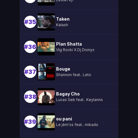
Taken
#35
Kalash
Plan Shatta
#36
Vlg Rocki X Dj Dionyx
Bouge
#37
Shannon feat.. Leto
Bagay Cho
#38
Lucas Seb feat.. Keylanns
ou pani
#39
Le jèm'ss feat.. mikado