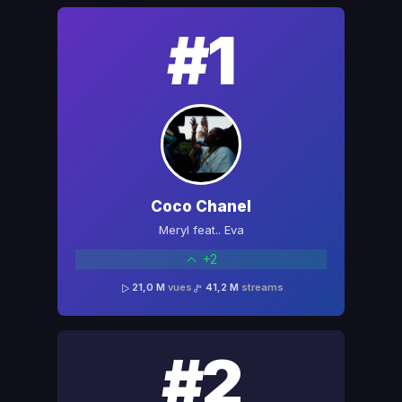
#1
Coco Chanel
Meryl feat.. Eva
+2
21,0 M
vues
41,2 M
streams
#2