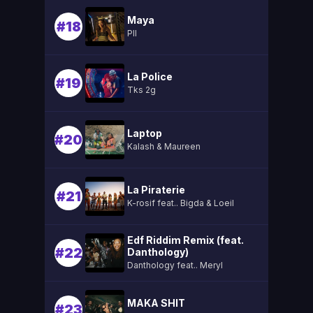
Maya
#18
Pll
La Police
#19
Tks 2g
Laptop
#20
Kalash & Maureen
La Piraterie
#21
K-rosif feat.. Bigda & Loeil
Edf Riddim Remix (feat.
#22
Danthology)
Danthology feat.. Meryl
MAKA SHIT
#23