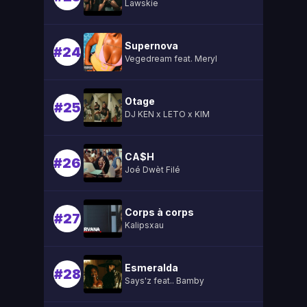
Lawskie
Supernova
#24
Vegedream feat. Meryl
Otage
#25
DJ KEN x LETO x KIM
CA$H
#26
Joé Dwèt Filé
Corps à corps
#27
Kalipsxau
Esmeralda
#28
Says'z feat.. Bamby