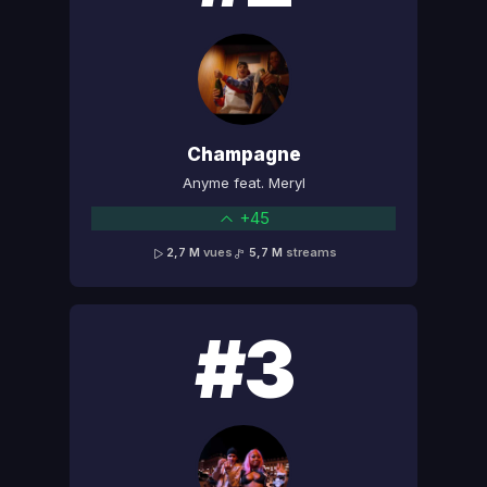
Champagne
Anyme feat. Meryl
+45
2,7 M
vues
5,7 M
streams
#3