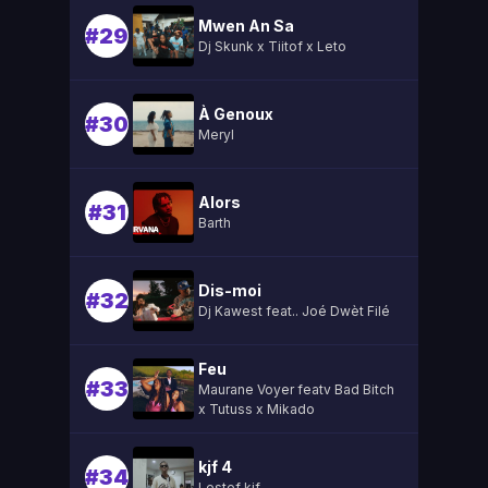
Mwen An Sa
#29
Dj Skunk x Tiitof x Leto
À Genoux
#30
Meryl
Alors
#31
Barth
Dis-moi
#32
Dj Kawest feat.. Joé Dwèt Filé
Feu
#33
Maurane Voyer featv Bad Bitch
x Tutuss x Mikado
kjf 4
#34
Lestef kjf