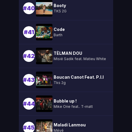
Booty
#40
TKS 2G
Code
#41
Barth
TÈLMAN DOU
#42
Misié Sadik feat. Matieu White
Boucan Canot Feat. P.l.l
#43
Tks 2g
Bubble up !
#44
Mike One feat.. T-matt
Maladi Lanmou
#45
Méyé