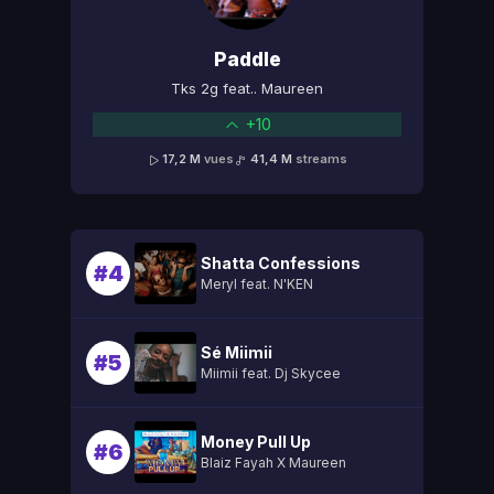
Paddle
Tks 2g feat.. Maureen
+10
17,2 M
vues
41,4 M
streams
Shatta Confessions
#4
Meryl feat. N'KEN
Sé Miimii
#5
Miimii feat. Dj Skycee
Money Pull Up
#6
Blaiz Fayah X Maureen