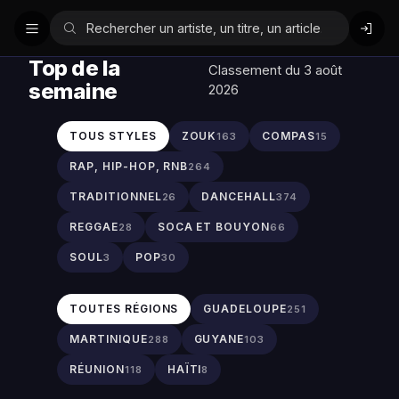
Top de la
Classement du 3 août
semaine
2026
TOUS STYLES
ZOUK
COMPAS
163
15
RAP, HIP-HOP, RNB
264
TRADITIONNEL
DANCEHALL
26
374
REGGAE
SOCA ET BOUYON
28
66
SOUL
POP
3
30
TOUTES RÉGIONS
GUADELOUPE
251
MARTINIQUE
GUYANE
288
103
RÉUNION
HAÏTI
118
8