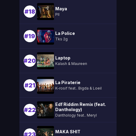
Maya
#18
Pll
La Police
#19
Tks 2g
Laptop
#20
Kalash & Maureen
La Piraterie
#21
K-rosif feat.. Bigda & Loeil
Edf Riddim Remix (feat.
#22
Danthology)
Danthology feat.. Meryl
MAKA SHIT
#23