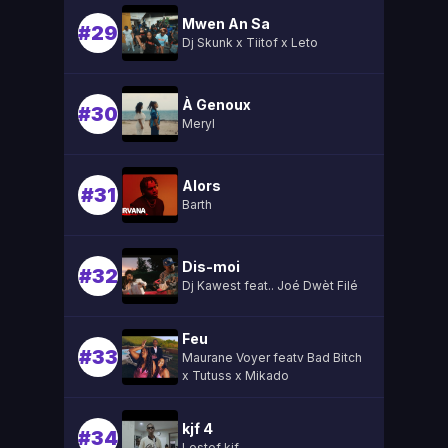
Mwen An Sa
#29
Dj Skunk x Tiitof x Leto
À Genoux
#30
Meryl
Alors
#31
Barth
Dis-moi
#32
Dj Kawest feat.. Joé Dwèt Filé
Feu
#33
Maurane Voyer featv Bad Bitch
x Tutuss x Mikado
kjf 4
#34
Lestef kjf