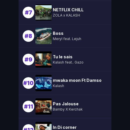
NETFLIX CHILL
#7
ZOLA x KALASH
Boss
#8
Meryl feat. Lejuh
Tu le sais
#9
Kalash feat.. Gazo
mwaka moon Ft Damso
#10
Kalash
Pas Jalouse
#11
Bamby X Kerchak
In Di corner