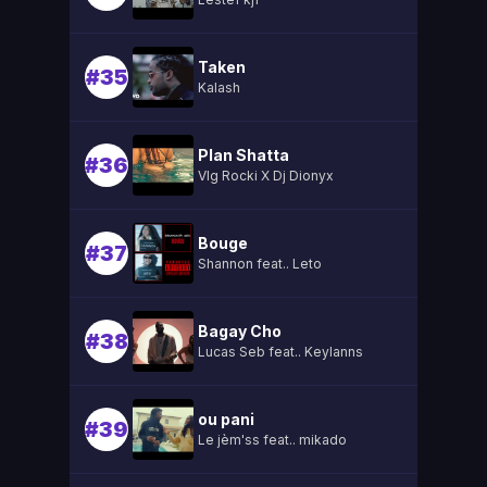
Taken
#35
Kalash
Plan Shatta
#36
Vlg Rocki X Dj Dionyx
Bouge
#37
Shannon feat.. Leto
Bagay Cho
#38
Lucas Seb feat.. Keylanns
ou pani
#39
Le jèm'ss feat.. mikado