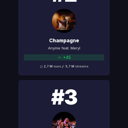
Champagne
Anyme feat. Meryl
+45
2,7 M
vues
5,7 M
streams
#3