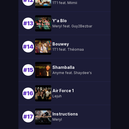
#12
1T1 feat. Miimii
Y'a Blo
#13
Meryl feat. Guy2Bezbar
Bouwey
#14
1T1 feat. Théomaa
Shamballa
#15
Anyme feat. Shaydee's
Air Force 1
#16
Lejuh
Instructions
#17
Meryl