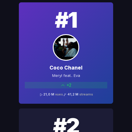
#1
Coco Chanel
Meryl feat.. Eva
+2
21,0 M
vues
41,2 M
streams
#2