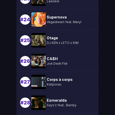
Lawskie
Supernova
#24
Vegedream feat. Meryl
Otage
#25
DJ KEN x LETO x KIM
CA$H
#26
Joé Dwèt Filé
Corps à corps
#27
Kalipsxau
Esmeralda
#28
Says'z feat.. Bamby