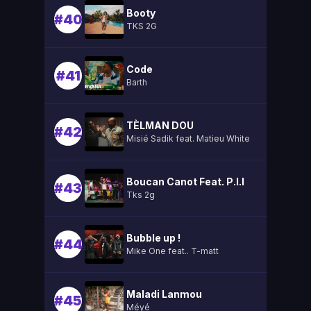
Booty
#40
TKS 2G
Code
#41
Barth
TÈLMAN DOU
#42
Misié Sadik feat. Matieu White
Boucan Canot Feat. P.l.l
#43
Tks 2g
Bubble up !
#44
Mike One feat.. T-matt
Maladi Lanmou
#45
Méyé