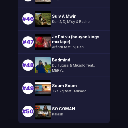
Suiv A Mwin
#46
Kent1, Dj M'sy & Rashel
Je l'ai vu (bouyon kings
#47
mixtape)
Arèndi feat.. Vj Ben
Badmind
#48
DJ Tutuss & Mikado feat..
MERYL
Soum Soum
#49
Tks 2g feat.. Mikado
SO COMAN
#50
Kalash