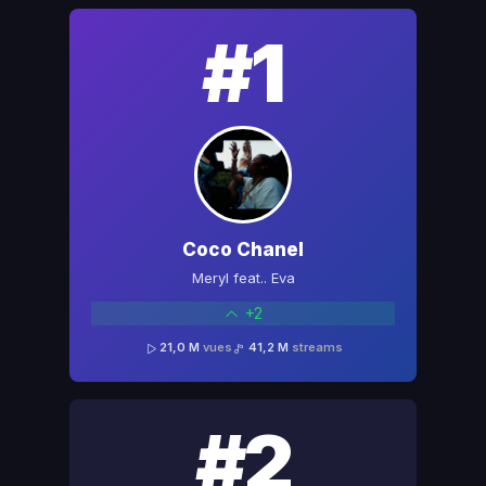
#1
Coco Chanel
Meryl feat.. Eva
+2
21,0 M
vues
41,2 M
streams
#2