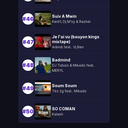
Suiv A Mwin
#46
Kent1, Dj M'sy & Rashel
Je l'ai vu (bouyon kings
#47
mixtape)
Arèndi feat.. Vj Ben
Badmind
#48
DJ Tutuss & Mikado feat..
MERYL
Soum Soum
#49
Tks 2g feat.. Mikado
SO COMAN
#50
Kalash