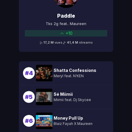
Paddle
Tks 2g feat.. Maureen
+10
17,2 M
vues
41,4 M
streams
Shatta Confessions
#4
Meryl feat. N'KEN
Sé Miimii
#5
Miimii feat. Dj Skycee
Money Pull Up
#6
Blaiz Fayah X Maureen