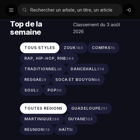
Top de la
Classement du 3 août
semaine
2026
TOUS STYLES
ZOUK
COMPAS
163
15
RAP, HIP-HOP, RNB
264
TRADITIONNEL
DANCEHALL
26
374
REGGAE
SOCA ET BOUYON
28
66
SOUL
POP
3
30
TOUTES RÉGIONS
GUADELOUPE
251
MARTINIQUE
GUYANE
288
103
RÉUNION
HAÏTI
118
8