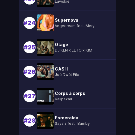
Lawskie
Supernova
#24
Vegedream feat. Meryl
Otage
#25
DJ KEN x LETO x KIM
CA$H
#26
Joé Dwèt Filé
Corps à corps
#27
Kalipsxau
Esmeralda
#28
Says'z feat.. Bamby