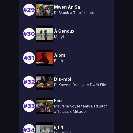
Mwen An Sa
#29
Dj Skunk x Tiitof x Leto
À Genoux
#30
Meryl
Alors
#31
Barth
Dis-moi
#32
Dj Kawest feat.. Joé Dwèt Filé
Feu
#33
Maurane Voyer featv Bad Bitch
x Tutuss x Mikado
kjf 4
#34
Lestef kjf