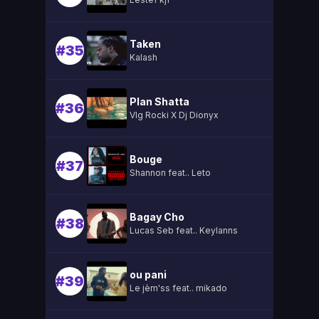
Taken
#35
Kalash
Plan Shatta
#36
Vlg Rocki X Dj Dionyx
Bouge
#37
Shannon feat.. Leto
Bagay Cho
#38
Lucas Seb feat.. Keylanns
ou pani
#39
Le jèm'ss feat.. mikado