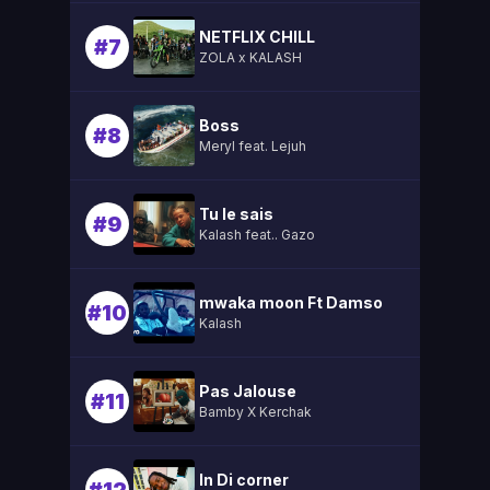
NETFLIX CHILL
#7
ZOLA x KALASH
Boss
#8
Meryl feat. Lejuh
Tu le sais
#9
Kalash feat.. Gazo
mwaka moon Ft Damso
#10
Kalash
Pas Jalouse
#11
Bamby X Kerchak
In Di corner