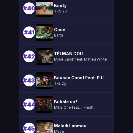
Booty
#40
TKS 2G
Code
#41
Barth
TÈLMAN DOU
#42
Misié Sadik feat. Matieu White
Boucan Canot Feat. P.l.l
#43
Tks 2g
Bubble up !
#44
Mike One feat.. T-matt
Maladi Lanmou
#45
Méyé