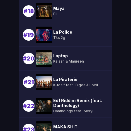
Maya
#18
Pll
La Police
#19
Tks 2g
Laptop
#20
Kalash & Maureen
La Piraterie
#21
K-rosif feat.. Bigda & Loeil
Edf Riddim Remix (feat.
#22
Danthology)
Danthology feat.. Meryl
MAKA SHIT
#23