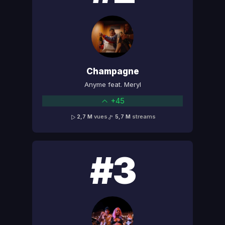
Champagne
Anyme feat. Meryl
+45
2,7 M
vues
5,7 M
streams
#3