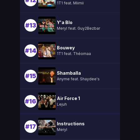
#12
1T1 feat. Miimii
Y'a Blo
#13
Meryl feat. Guy2Bezbar
Bouwey
#14
1T1 feat. Théomaa
Shamballa
#15
Anyme feat. Shaydee's
Air Force 1
#16
Lejuh
Instructions
#17
Meryl