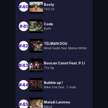
Booty
#40
TKS 2G
Code
#41
Barth
TÈLMAN DOU
#42
Misié Sadik feat. Matieu White
Boucan Canot Feat. P.l.l
#43
Tks 2g
Bubble up !
#44
Mike One feat.. T-matt
Maladi Lanmou
#45
Méyé