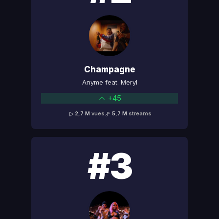
Champagne
Anyme feat. Meryl
+45
2,7 M
vues
5,7 M
streams
#3