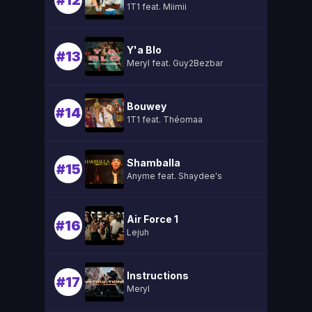
#12
1T1 feat. Miimii
Y'a Blo
#13
Meryl feat. Guy2Bezbar
Bouwey
#14
1T1 feat. Théomaa
Shamballa
#15
Anyme feat. Shaydee's
Air Force 1
#16
Lejuh
Instructions
#17
Meryl