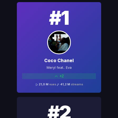
#1
Coco Chanel
Meryl feat.. Eva
+2
21,0 M
vues
41,2 M
streams
#2