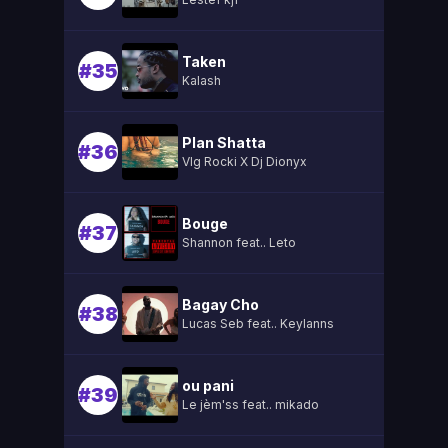
Taken
#35
Kalash
Plan Shatta
#36
Vlg Rocki X Dj Dionyx
Bouge
#37
Shannon feat.. Leto
Bagay Cho
#38
Lucas Seb feat.. Keylanns
ou pani
#39
Le jèm'ss feat.. mikado