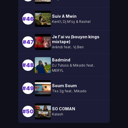
Suiv A Mwin
#46
Kent1, Dj M'sy & Rashel
Je l'ai vu (bouyon kings
#47
mixtape)
Arèndi feat.. Vj Ben
Badmind
#48
DJ Tutuss & Mikado feat..
MERYL
Soum Soum
#49
Tks 2g feat.. Mikado
SO COMAN
#50
Kalash