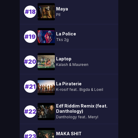
Maya
#18
Pll
La Police
#19
Tks 2g
Laptop
#20
Kalash & Maureen
La Piraterie
#21
K-rosif feat.. Bigda & Loeil
Edf Riddim Remix (feat.
#22
Danthology)
Danthology feat.. Meryl
MAKA SHIT
#23