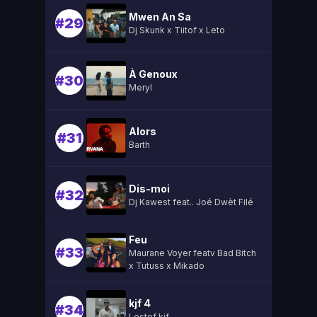
Mwen An Sa
#29
Dj Skunk x Tiitof x Leto
À Genoux
#30
Meryl
Alors
#31
Barth
Dis-moi
#32
Dj Kawest feat.. Joé Dwèt Filé
Feu
#33
Maurane Voyer featv Bad Bitch
x Tutuss x Mikado
kjf 4
#34
Lestef kjf