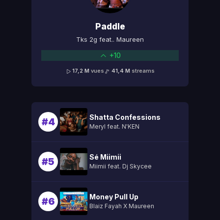
Paddle
Tks 2g feat.. Maureen
+10
17,2 M
vues
41,4 M
streams
Shatta Confessions
#4
Meryl feat. N'KEN
Sé Miimii
#5
Miimii feat. Dj Skycee
Money Pull Up
#6
Blaiz Fayah X Maureen