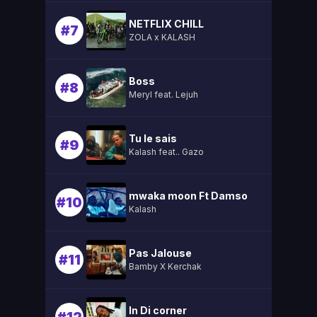
NETFLIX CHILL
#7
ZOLA x KALASH
Boss
#8
Meryl feat. Lejuh
Tu le sais
#9
Kalash feat.. Gazo
mwaka moon Ft Damso
#10
Kalash
Pas Jalouse
#11
Bamby X Kerchak
In Di corner