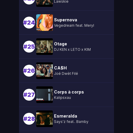
Lawskie
Supernova
#24
Vegedream feat. Meryl
Otage
#25
DJ KEN x LETO x KIM
CA$H
#26
Joé Dwèt Filé
Corps à corps
#27
Kalipsxau
Esmeralda
#28
Says'z feat.. Bamby