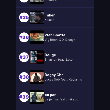
Taken
#35
Kalash
Plan Shatta
#36
Vlg Rocki X Dj Dionyx
Bouge
#37
Shannon feat.. Leto
Bagay Cho
#38
Lucas Seb feat.. Keylanns
ou pani
#39
Le jèm'ss feat.. mikado