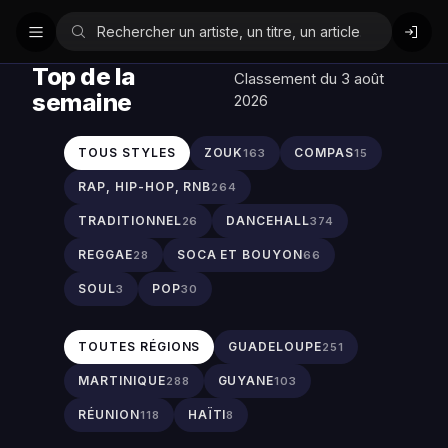
Top de la
Classement du 3 août
semaine
2026
TOUS STYLES
ZOUK
COMPAS
163
15
RAP, HIP-HOP, RNB
264
TRADITIONNEL
DANCEHALL
26
374
REGGAE
SOCA ET BOUYON
28
66
SOUL
POP
3
30
TOUTES RÉGIONS
GUADELOUPE
251
MARTINIQUE
GUYANE
288
103
RÉUNION
HAÏTI
118
8