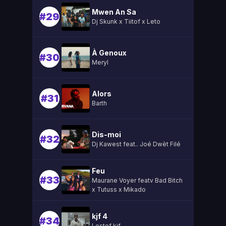
Mwen An Sa
#29
Dj Skunk x Tiitof x Leto
À Genoux
#30
Meryl
Alors
#31
Barth
Dis-moi
#32
Dj Kawest feat.. Joé Dwèt Filé
Feu
#33
Maurane Voyer featv Bad Bitch
x Tutuss x Mikado
kjf 4
#34
Lestef kjf