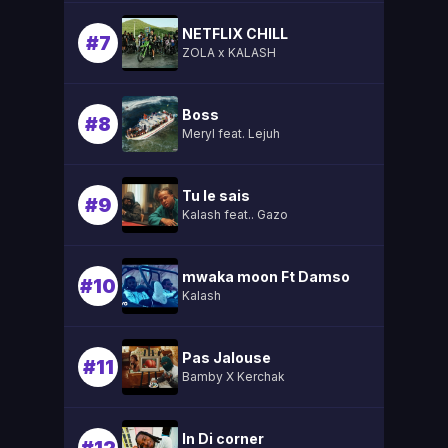
NETFLIX CHILL
#7
ZOLA x KALASH
Boss
#8
Meryl feat. Lejuh
Tu le sais
#9
Kalash feat.. Gazo
mwaka moon Ft Damso
#10
Kalash
Pas Jalouse
#11
Bamby X Kerchak
In Di corner