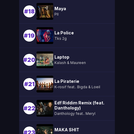
Maya
#18
Pll
La Police
#19
Tks 2g
Laptop
#20
Kalash & Maureen
La Piraterie
#21
K-rosif feat.. Bigda & Loeil
Edf Riddim Remix (feat.
#22
Danthology)
Danthology feat.. Meryl
MAKA SHIT
#23