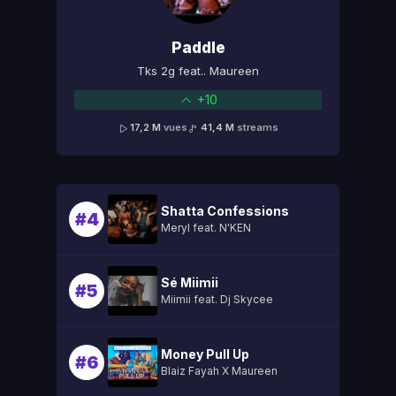
Paddle
Tks 2g feat.. Maureen
+10
17,2 M
vues
41,4 M
streams
Shatta Confessions
#4
Meryl feat. N'KEN
Sé Miimii
#5
Miimii feat. Dj Skycee
Money Pull Up
#6
Blaiz Fayah X Maureen