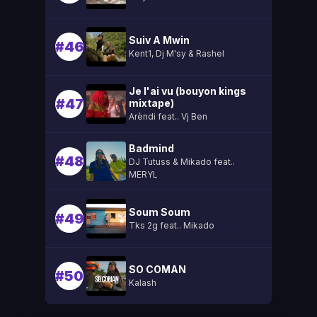
Suiv A Mwin
#46
Kent1, Dj M'sy & Rashel
Je l'ai vu (bouyon kings
#47
mixtape)
Arèndi feat.. Vj Ben
Badmind
#48
DJ Tutuss & Mikado feat..
MERYL
Soum Soum
#49
Tks 2g feat.. Mikado
SO COMAN
#50
Kalash