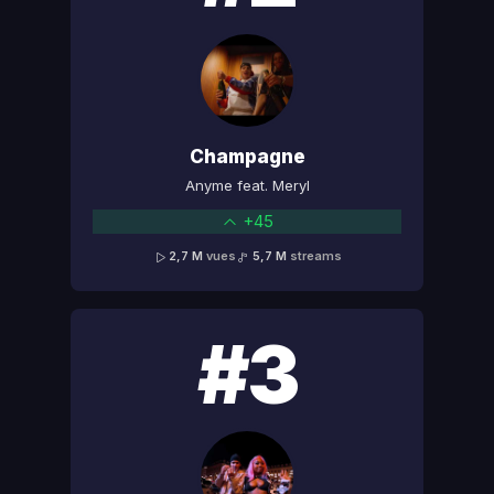
Champagne
Anyme feat. Meryl
+45
2,7 M
vues
5,7 M
streams
#3