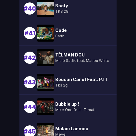
Booty
#40
TKS 2G
Code
#41
Barth
TÈLMAN DOU
#42
Misié Sadik feat. Matieu White
Boucan Canot Feat. P.l.l
#43
Tks 2g
Bubble up !
#44
Mike One feat.. T-matt
Maladi Lanmou
#45
Méyé