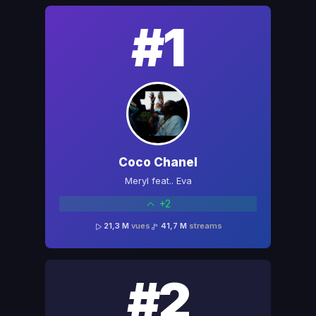
#1
Coco Chanel
Meryl feat.. Eva
+2
21,3 M
vues
41,7 M
streams
#2