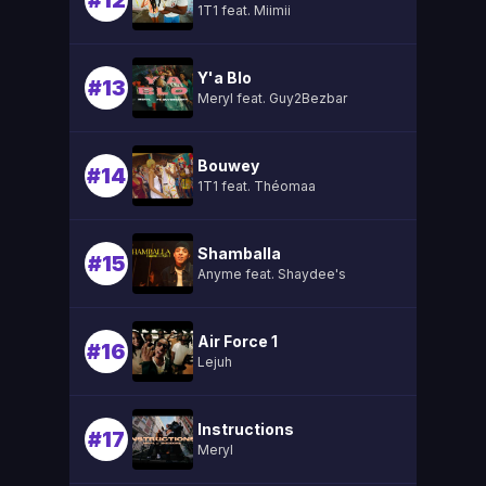
#12
1T1 feat. Miimii
Y'a Blo
#13
Meryl feat. Guy2Bezbar
Bouwey
#14
1T1 feat. Théomaa
Shamballa
#15
Anyme feat. Shaydee's
Air Force 1
#16
Lejuh
Instructions
#17
Meryl