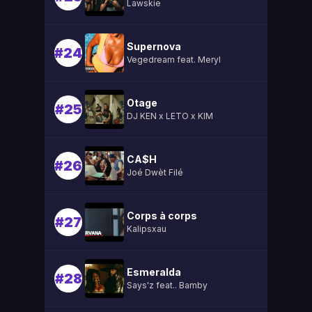
Lawskie
Supernova
#24
Vegedream feat. Meryl
Otage
#25
DJ KEN x LETO x KIM
CA$H
#26
Joé Dwèt Filé
Corps à corps
#27
Kalipsxau
Esmeralda
#28
Says'z feat.. Bamby