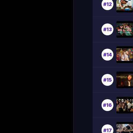
#12
#13
#14
#15
#16
#17