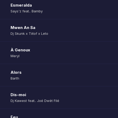
Esmeralda
Says'z feat.. Bamby
Mwen An Sa
Dj Skunk x Tiitof x Leto
À Genoux
Meryl
Alors
Barth
Dis-moi
Dj Kawest feat.. Joé Dwèt Filé
Feu