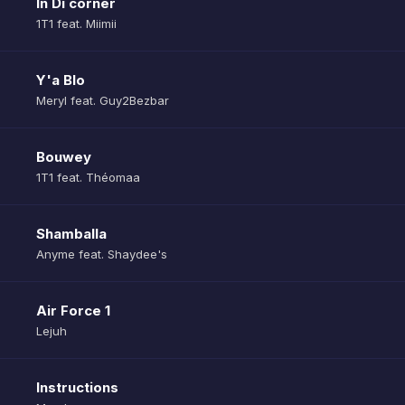
In Di corner
1T1 feat. Miimii
Y'a Blo
Meryl feat. Guy2Bezbar
Bouwey
1T1 feat. Théomaa
Shamballa
Anyme feat. Shaydee's
Air Force 1
Lejuh
Instructions