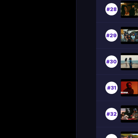
#28
#29
#30
#31
#32