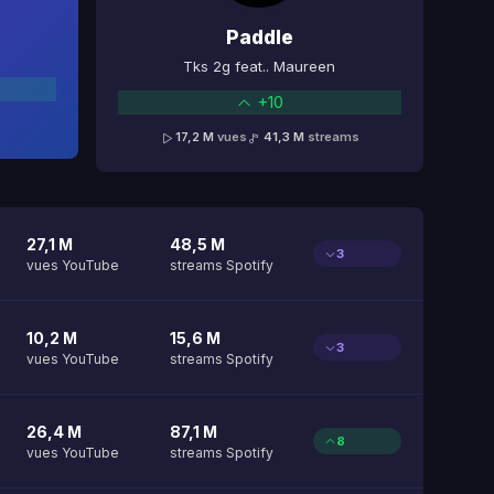
Paddle
Tks 2g feat.. Maureen
+10
17,2 M
vues
41,3 M
streams
27,1 M
48,5 M
3
vues YouTube
streams Spotify
10,2 M
15,6 M
3
vues YouTube
streams Spotify
26,4 M
87,1 M
8
vues YouTube
streams Spotify