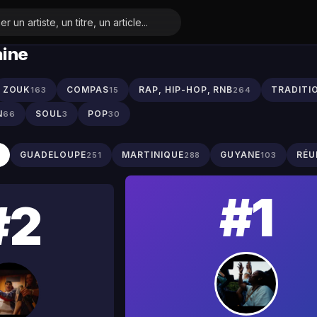
aine
ZOUK
COMPAS
RAP, HIP-HOP, RNB
TRADITI
163
15
264
N
SOUL
POP
66
3
30
S
GUADELOUPE
MARTINIQUE
GUYANE
RÉU
251
288
103
#1
#2