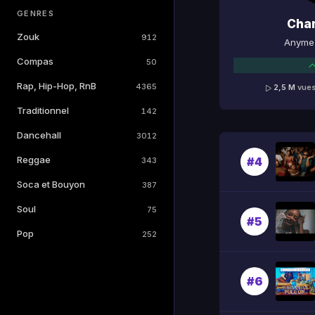
GENRES
Cha
Zouk
912
Anyme 
Compas
50
Rap, Hip-Hop, RnB
4365
2,5 M
vue
Traditionnel
142
Dancehall
3012
Reggae
#4
343
Soca et Bouyon
387
Soul
75
#5
Pop
252
#6