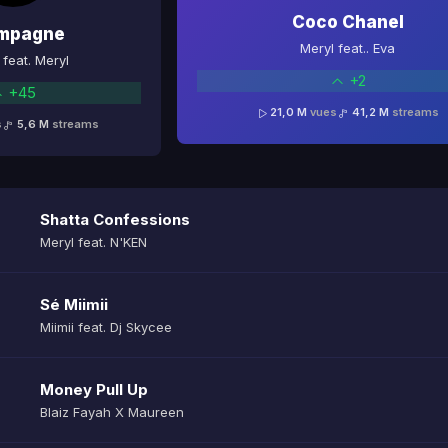
Coco Chanel
mpagne
Meryl feat.. Eva
feat. Meryl
+2
+45
21,0 M
vues
41,2 M
streams
s
5,6 M
streams
Shatta Confessions
Meryl feat. N'KEN
Sé Miimii
Miimii feat. Dj Skycee
Money Pull Up
Blaiz Fayah X Maureen