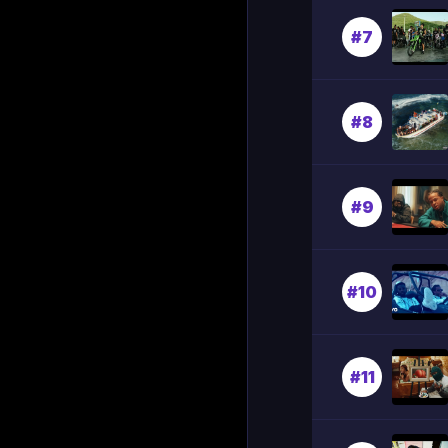
#7
#8
#9
#10
#11