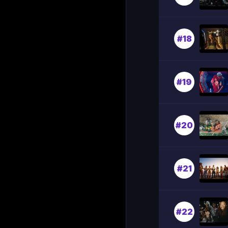
#18
#19
#20
#21
#22