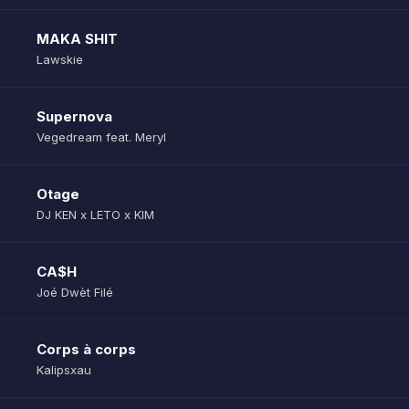
MAKA SHIT
Lawskie
Supernova
Vegedream feat. Meryl
Otage
DJ KEN x LETO x KIM
CA$H
Joé Dwèt Filé
Corps à corps
Kalipsxau