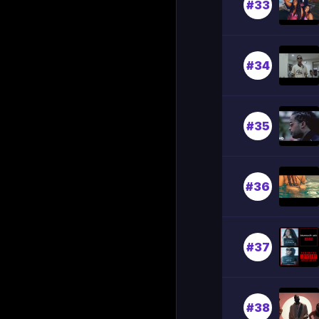
#33
#34
#35
#36
#37
#38