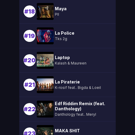
Maya
#18
Pll
La Police
#19
Tks 2g
Laptop
#20
Kalash & Maureen
La Piraterie
#21
K-rosif feat.. Bigda & Loeil
Edf Riddim Remix (feat.
#22
Danthology)
Danthology feat.. Meryl
MAKA SHIT
#23