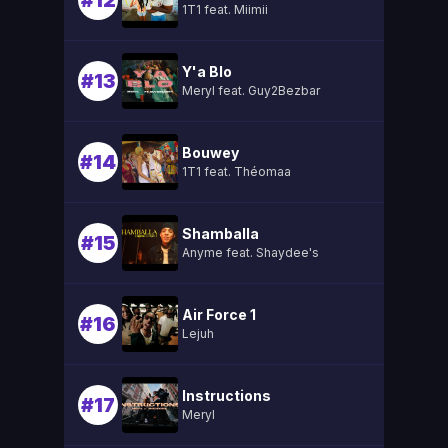
#12
1T1 feat. Miimii
Y'a Blo
#13
Meryl feat. Guy2Bezbar
Bouwey
#14
1T1 feat. Théomaa
Shamballa
#15
Anyme feat. Shaydee's
Air Force 1
#16
Lejuh
Instructions
#17
Meryl