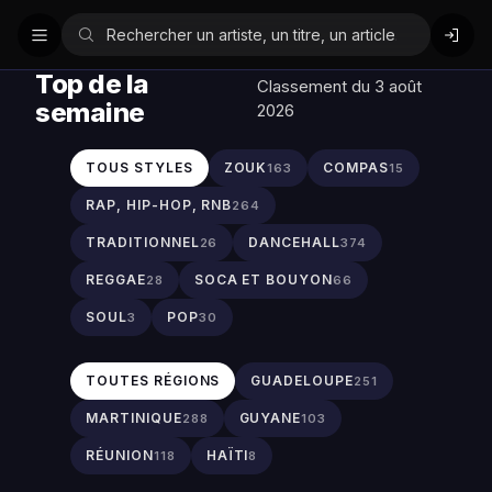
Top de la
Classement du 3 août
semaine
2026
TOUS STYLES
ZOUK
COMPAS
163
15
RAP, HIP-HOP, RNB
264
TRADITIONNEL
DANCEHALL
26
374
REGGAE
SOCA ET BOUYON
28
66
SOUL
POP
3
30
TOUTES RÉGIONS
GUADELOUPE
251
MARTINIQUE
GUYANE
288
103
RÉUNION
HAÏTI
118
8