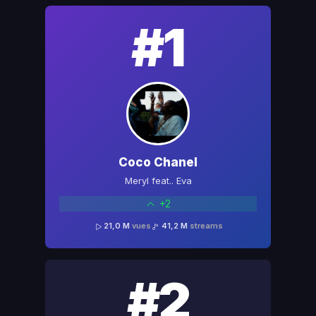
#1
Coco Chanel
Meryl feat.. Eva
+2
21,0 M
vues
41,2 M
streams
#2