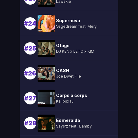
Lawskie
Supernova
#24
Vegedream feat. Meryl
Otage
#25
DJ KEN x LETO x KIM
CA$H
#26
Joé Dwèt Filé
Corps à corps
#27
Kalipsxau
Esmeralda
#28
Says'z feat.. Bamby