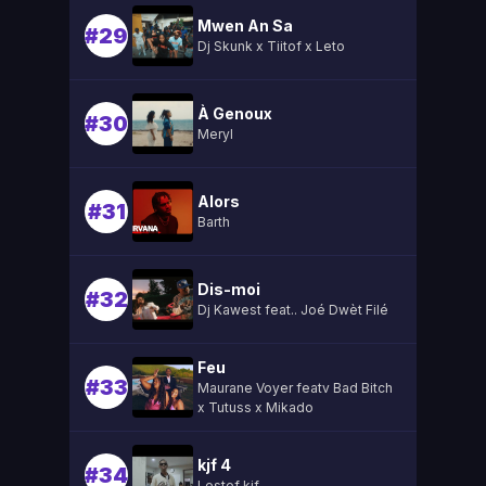
Mwen An Sa
#29
Dj Skunk x Tiitof x Leto
À Genoux
#30
Meryl
Alors
#31
Barth
Dis-moi
#32
Dj Kawest feat.. Joé Dwèt Filé
Feu
#33
Maurane Voyer featv Bad Bitch
x Tutuss x Mikado
kjf 4
#34
Lestef kjf