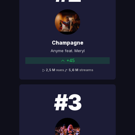
Champagne
Anyme feat. Meryl
+45
2,5 M
vues
5,6 M
streams
#3