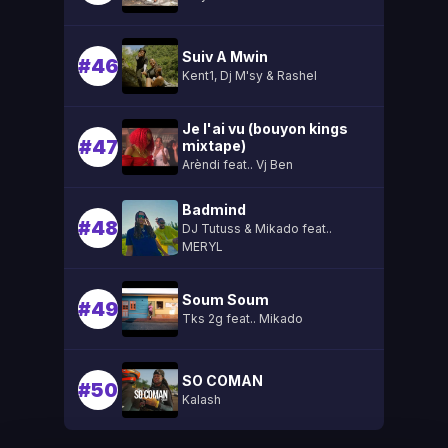
Suiv A Mwin
#46
Kent1, Dj M'sy & Rashel
Je l'ai vu (bouyon kings
#47
mixtape)
Arèndi feat.. Vj Ben
Badmind
#48
DJ Tutuss & Mikado feat..
MERYL
Soum Soum
#49
Tks 2g feat.. Mikado
SO COMAN
#50
Kalash