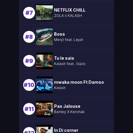
NETFLIX CHILL
#7
ZOLA x KALASH
Boss
#8
Meryl feat. Lejuh
Tu le sais
#9
Kalash feat.. Gazo
mwaka moon Ft Damso
#10
Kalash
Pas Jalouse
#11
Bamby X Kerchak
In Di corner