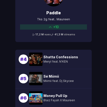
Paddle
Tks 2g feat.. Maureen
+10
17,2 M
vues
41,3 M
streams
Shatta Confessions
#4
Meryl feat. N'KEN
Sé Miimii
#5
Miimii feat. Dj Skycee
Money Pull Up
#6
Blaiz Fayah X Maureen