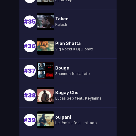
Taken
#35
Kalash
Plan Shatta
#36
Vlg Rocki X Dj Dionyx
Bouge
#37
Shannon feat.. Leto
Bagay Cho
#38
Lucas Seb feat.. Keylanns
ou pani
#39
Le jèm'ss feat.. mikado