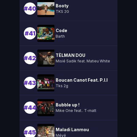
Booty
#40
TKS 2G
Code
#41
Barth
TÈLMAN DOU
#42
Misié Sadik feat. Matieu White
Boucan Canot Feat. P.l.l
#43
Tks 2g
Bubble up !
#44
Mike One feat.. T-matt
Maladi Lanmou
#45
Méyé