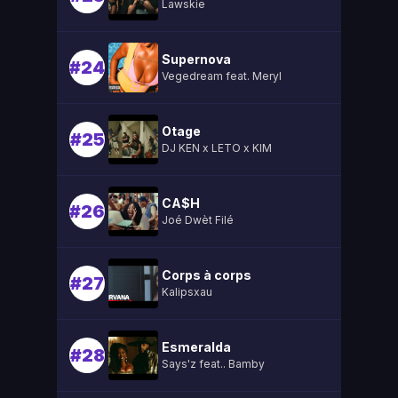
Lawskie
Supernova
#24
Vegedream feat. Meryl
Otage
#25
DJ KEN x LETO x KIM
CA$H
#26
Joé Dwèt Filé
Corps à corps
#27
Kalipsxau
Esmeralda
#28
Says'z feat.. Bamby