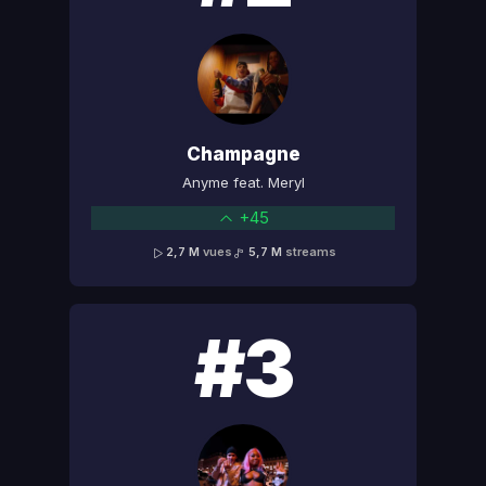
Champagne
Anyme feat. Meryl
+45
2,7 M
vues
5,7 M
streams
#3