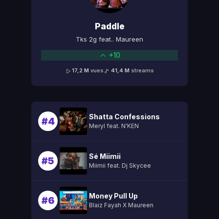
Paddle
Tks 2g feat.. Maureen
+10
17,2 M
vues
41,4 M
streams
Shatta Confessions
#4
Meryl feat. N'KEN
Sé Miimii
#5
Miimii feat. Dj Skycee
Money Pull Up
#6
Blaiz Fayah X Maureen