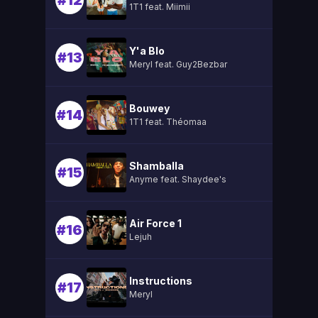
#12
1T1 feat. Miimii
Y'a Blo
#13
Meryl feat. Guy2Bezbar
Bouwey
#14
1T1 feat. Théomaa
Shamballa
#15
Anyme feat. Shaydee's
Air Force 1
#16
Lejuh
Instructions
#17
Meryl