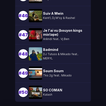
Suiv A Mwin
#46
Kent1, Dj M'sy & Rashel
Je l'ai vu (bouyon kings
#47
mixtape)
Arèndi feat.. Vj Ben
Badmind
#48
DJ Tutuss & Mikado feat..
MERYL
Soum Soum
#49
Tks 2g feat.. Mikado
SO COMAN
#50
Kalash