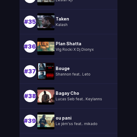
Taken
#35
Kalash
Plan Shatta
#36
Vlg Rocki X Dj Dionyx
Bouge
#37
Shannon feat.. Leto
Bagay Cho
#38
Lucas Seb feat.. Keylanns
ou pani
#39
Le jèm'ss feat.. mikado