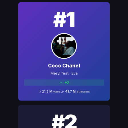
#1
Coco Chanel
Meryl feat.. Eva
+2
21,3 M
vues
41,7 M
streams
#2