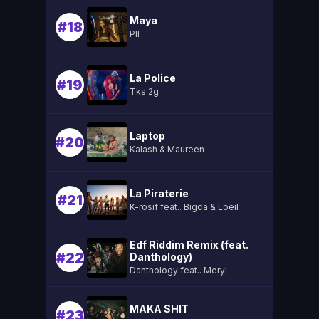
Maya
#18
Pll
La Police
#19
Tks 2g
Laptop
#20
Kalash & Maureen
La Piraterie
#21
K-rosif feat.. Bigda & Loeil
Edf Riddim Remix (feat.
#22
Danthology)
Danthology feat.. Meryl
MAKA SHIT
#23