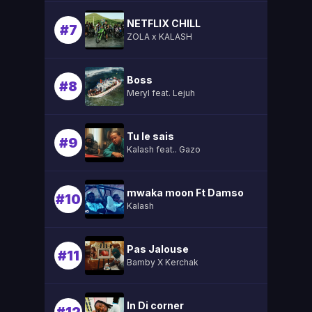
NETFLIX CHILL
#7
ZOLA x KALASH
Boss
#8
Meryl feat. Lejuh
Tu le sais
#9
Kalash feat.. Gazo
mwaka moon Ft Damso
#10
Kalash
Pas Jalouse
#11
Bamby X Kerchak
In Di corner