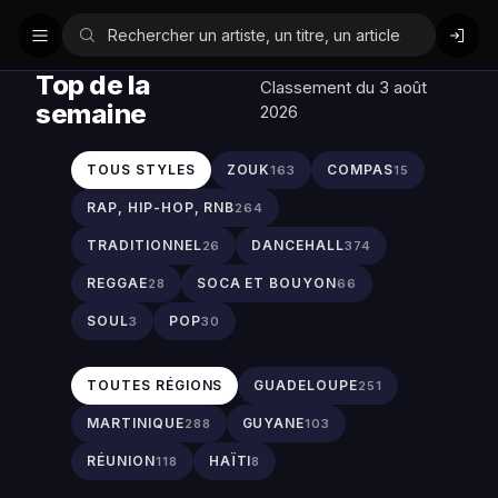
Top de la
Classement du 3 août
semaine
2026
TOUS STYLES
ZOUK
COMPAS
163
15
RAP, HIP-HOP, RNB
264
TRADITIONNEL
DANCEHALL
26
374
REGGAE
SOCA ET BOUYON
28
66
SOUL
POP
3
30
TOUTES RÉGIONS
GUADELOUPE
251
MARTINIQUE
GUYANE
288
103
RÉUNION
HAÏTI
118
8