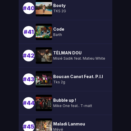
Booty
#40
TKS 2G
Code
#41
Barth
TÈLMAN DOU
#42
Misié Sadik feat. Matieu White
Boucan Canot Feat. P.l.l
#43
Tks 2g
Bubble up !
#44
Mike One feat.. T-matt
Maladi Lanmou
#45
Méyé