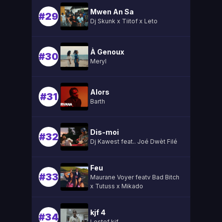
Mwen An Sa
#29
Dj Skunk x Tiitof x Leto
À Genoux
#30
Meryl
Alors
#31
Barth
Dis-moi
#32
Dj Kawest feat.. Joé Dwèt Filé
Feu
#33
Maurane Voyer featv Bad Bitch
x Tutuss x Mikado
kjf 4
#34
Lestef kjf