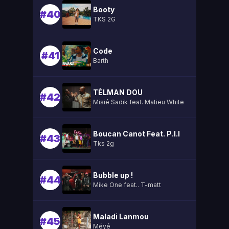
Booty
#40
TKS 2G
Code
#41
Barth
TÈLMAN DOU
#42
Misié Sadik feat. Matieu White
Boucan Canot Feat. P.l.l
#43
Tks 2g
Bubble up !
#44
Mike One feat.. T-matt
Maladi Lanmou
#45
Méyé