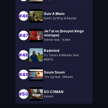
Suiv A Mwin
#46
Kent1, Dj M'sy & Rashel
Je l'ai vu (bouyon kings
#47
mixtape)
Arèndi feat.. Vj Ben
Badmind
#48
DJ Tutuss & Mikado feat..
MERYL
Soum Soum
#49
Tks 2g feat.. Mikado
SO COMAN
#50
Kalash