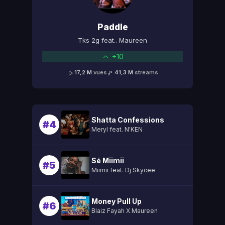
Paddle
Tks 2g feat.. Maureen
+10
17,2 M
vues
41,3 M
streams
Shatta Confessions
#4
Meryl feat. N'KEN
Sé Miimii
#5
Miimii feat. Dj Skycee
Money Pull Up
#6
Blaiz Fayah X Maureen