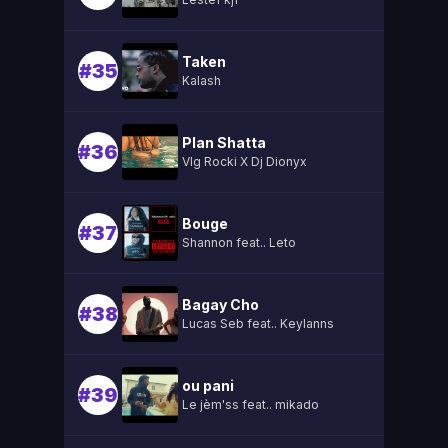
Taken
#35
Kalash
Plan Shatta
#36
Vlg Rocki X Dj Dionyx
Bouge
#37
Shannon feat.. Leto
Bagay Cho
#38
Lucas Seb feat.. Keylanns
ou pani
#39
Le jèm'ss feat.. mikado