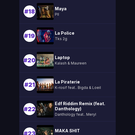
Maya
#18
Pll
La Police
#19
Tks 2g
Laptop
#20
Kalash & Maureen
La Piraterie
#21
K-rosif feat.. Bigda & Loeil
Edf Riddim Remix (feat.
#22
Danthology)
Danthology feat.. Meryl
MAKA SHIT
#23