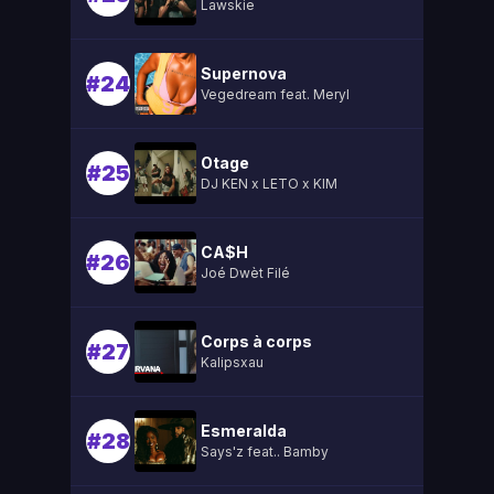
Lawskie
Supernova
#24
Vegedream feat. Meryl
Otage
#25
DJ KEN x LETO x KIM
CA$H
#26
Joé Dwèt Filé
Corps à corps
#27
Kalipsxau
Esmeralda
#28
Says'z feat.. Bamby