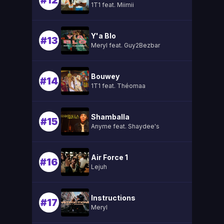
#12
1T1 feat. Miimii
Y'a Blo
#13
Meryl feat. Guy2Bezbar
Bouwey
#14
1T1 feat. Théomaa
Shamballa
#15
Anyme feat. Shaydee's
Air Force 1
#16
Lejuh
Instructions
#17
Meryl