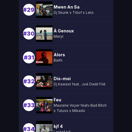
Mwen An Sa
#29
Dj Skunk x Tiitof x Leto
À Genoux
#30
Meryl
Alors
#31
Barth
Dis-moi
#32
Dj Kawest feat.. Joé Dwèt Filé
Feu
#33
Maurane Voyer featv Bad Bitch
x Tutuss x Mikado
kjf 4
#34
Lestef kjf