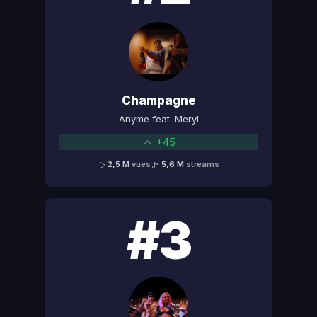
Champagne
Anyme feat. Meryl
+45
2,5 M
vues
5,6 M
streams
#3