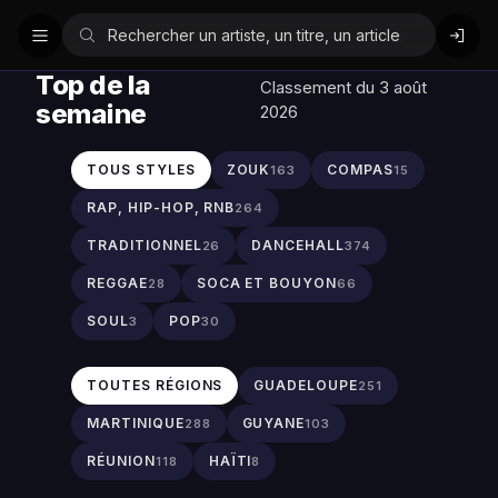
Top de la
Classement du 3 août
semaine
2026
TOUS STYLES
ZOUK
COMPAS
163
15
RAP, HIP-HOP, RNB
264
TRADITIONNEL
DANCEHALL
26
374
REGGAE
SOCA ET BOUYON
28
66
SOUL
POP
3
30
TOUTES RÉGIONS
GUADELOUPE
251
MARTINIQUE
GUYANE
288
103
RÉUNION
HAÏTI
118
8