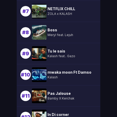
NETFLIX CHILL
#7
ZOLA x KALASH
Boss
#8
Meryl feat. Lejuh
Tu le sais
#9
Kalash feat.. Gazo
mwaka moon Ft Damso
#10
Kalash
Pas Jalouse
#11
Bamby X Kerchak
In Di corner