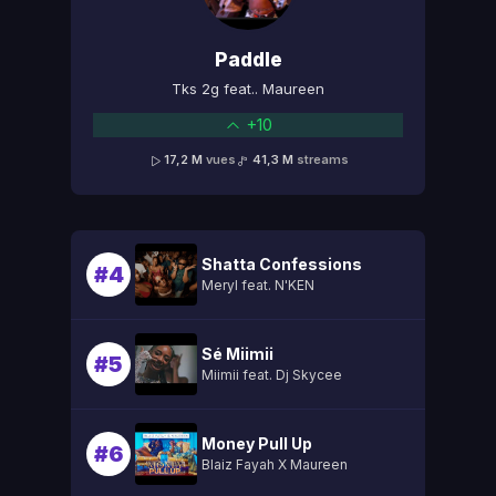
Paddle
Tks 2g feat.. Maureen
+10
17,2 M
vues
41,3 M
streams
Shatta Confessions
#4
Meryl feat. N'KEN
Sé Miimii
#5
Miimii feat. Dj Skycee
Money Pull Up
#6
Blaiz Fayah X Maureen