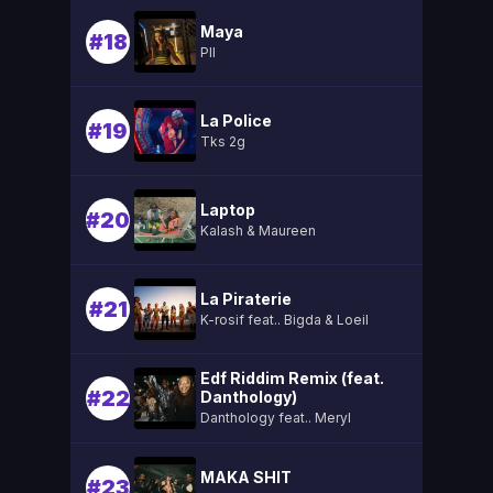
Maya
#18
Pll
La Police
#19
Tks 2g
Laptop
#20
Kalash & Maureen
La Piraterie
#21
K-rosif feat.. Bigda & Loeil
Edf Riddim Remix (feat.
#22
Danthology)
Danthology feat.. Meryl
MAKA SHIT
#23