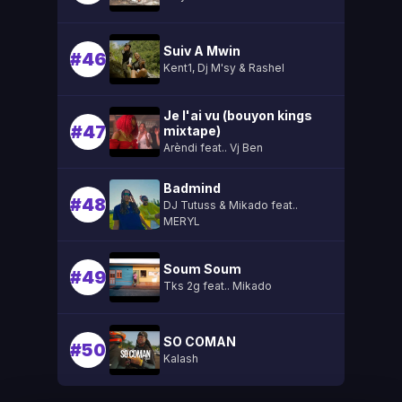
Suiv A Mwin
#46
Kent1, Dj M'sy & Rashel
Je l'ai vu (bouyon kings
#47
mixtape)
Arèndi feat.. Vj Ben
Badmind
#48
DJ Tutuss & Mikado feat..
MERYL
Soum Soum
#49
Tks 2g feat.. Mikado
SO COMAN
#50
Kalash