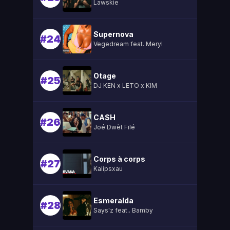
Lawskie
Supernova
#24
Vegedream feat. Meryl
Otage
#25
DJ KEN x LETO x KIM
CA$H
#26
Joé Dwèt Filé
Corps à corps
#27
Kalipsxau
Esmeralda
#28
Says'z feat.. Bamby