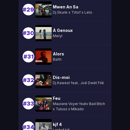
Mwen An Sa
#29
Dj Skunk x Tiitof x Leto
À Genoux
#30
Meryl
Alors
#31
Barth
Dis-moi
#32
Dj Kawest feat.. Joé Dwèt Filé
Feu
#33
Maurane Voyer featv Bad Bitch
x Tutuss x Mikado
kjf 4
#34
Lestef kjf