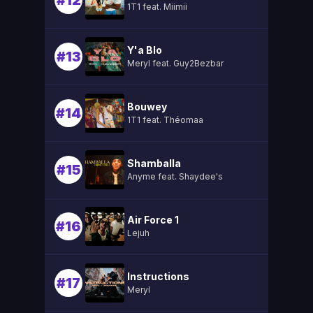
#12
1T1 feat. Miimii
Y'a Blo
#13
Meryl feat. Guy2Bezbar
Bouwey
#14
1T1 feat. Théomaa
Shamballa
#15
Anyme feat. Shaydee's
Air Force 1
#16
Lejuh
Instructions
#17
Meryl