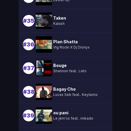
Taken
#35
Kalash
Plan Shatta
#36
Vlg Rocki X Dj Dionyx
Bouge
#37
Shannon feat.. Leto
Bagay Cho
#38
Lucas Seb feat.. Keylanns
ou pani
#39
Le jèm'ss feat.. mikado