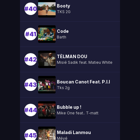
Booty
#40
TKS 2G
Code
#41
Barth
TÈLMAN DOU
#42
Misié Sadik feat. Matieu White
Boucan Canot Feat. P.l.l
#43
Tks 2g
Bubble up !
#44
Mike One feat.. T-matt
Maladi Lanmou
#45
Méyé