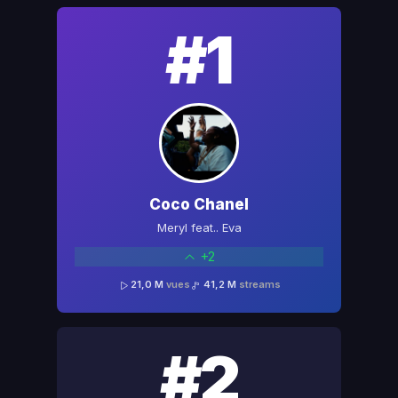
#1
Coco Chanel
Meryl feat.. Eva
+2
21,0 M
vues
41,2 M
streams
#2