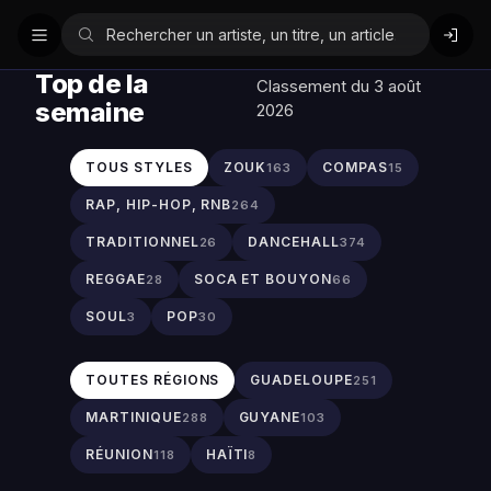
Top de la
Classement du 3 août
semaine
2026
TOUS STYLES
ZOUK
COMPAS
163
15
RAP, HIP-HOP, RNB
264
TRADITIONNEL
DANCEHALL
26
374
REGGAE
SOCA ET BOUYON
28
66
SOUL
POP
3
30
TOUTES RÉGIONS
GUADELOUPE
251
MARTINIQUE
GUYANE
288
103
RÉUNION
HAÏTI
118
8