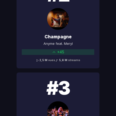
Champagne
Anyme feat. Meryl
+45
2,5 M
vues
5,6 M
streams
#3