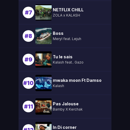
NETFLIX CHILL
#7
ZOLA x KALASH
Boss
#8
Meryl feat. Lejuh
Tu le sais
#9
Kalash feat.. Gazo
mwaka moon Ft Damso
#10
Kalash
Pas Jalouse
#11
Bamby X Kerchak
In Di corner