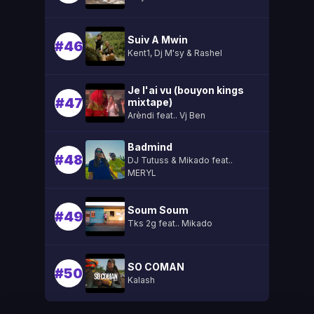
Suiv A Mwin
#46
Kent1, Dj M'sy & Rashel
Je l'ai vu (bouyon kings
#47
mixtape)
Arèndi feat.. Vj Ben
Badmind
#48
DJ Tutuss & Mikado feat..
MERYL
Soum Soum
#49
Tks 2g feat.. Mikado
SO COMAN
#50
Kalash