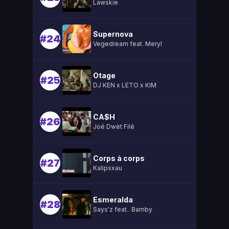
Lawskie
Supernova
#24
Vegedream feat. Meryl
Otage
#25
DJ KEN x LETO x KIM
CA$H
#26
Joé Dwèt Filé
Corps à corps
#27
Kalipsxau
Esmeralda
#28
Says'z feat.. Bamby