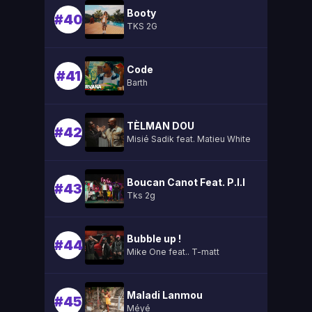
Booty
#40
TKS 2G
Code
#41
Barth
TÈLMAN DOU
#42
Misié Sadik feat. Matieu White
Boucan Canot Feat. P.l.l
#43
Tks 2g
Bubble up !
#44
Mike One feat.. T-matt
Maladi Lanmou
#45
Méyé