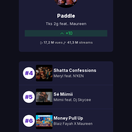
Paddle
Tks 2g feat.. Maureen
+10
17,2 M
vues
41,3 M
streams
Shatta Confessions
#4
Meryl feat. N'KEN
Sé Miimii
#5
Miimii feat. Dj Skycee
Money Pull Up
#6
Blaiz Fayah X Maureen