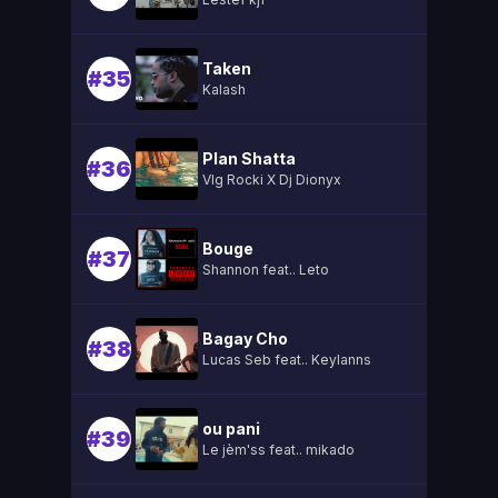
Taken
#35
Kalash
Plan Shatta
#36
Vlg Rocki X Dj Dionyx
Bouge
#37
Shannon feat.. Leto
Bagay Cho
#38
Lucas Seb feat.. Keylanns
ou pani
#39
Le jèm'ss feat.. mikado