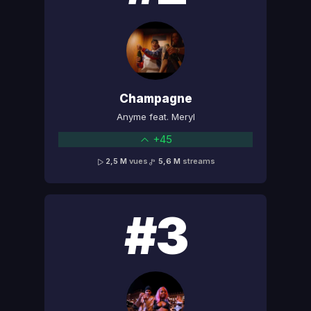
Champagne
Anyme feat. Meryl
+45
2,5 M
vues
5,6 M
streams
#3