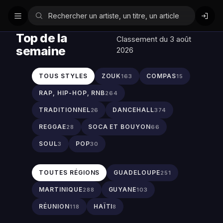
Top de la
Classement du 3 août
semaine
2026
TOUS STYLES
ZOUK
COMPAS
163
15
RAP, HIP-HOP, RNB
264
TRADITIONNEL
DANCEHALL
26
374
REGGAE
SOCA ET BOUYON
28
66
SOUL
POP
3
30
TOUTES RÉGIONS
GUADELOUPE
251
MARTINIQUE
GUYANE
288
103
RÉUNION
HAÏTI
118
8