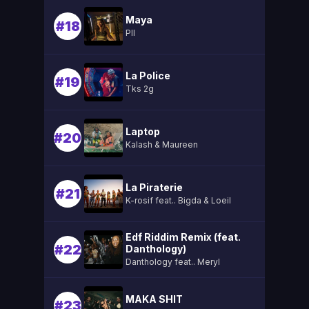
Maya
#18
Pll
La Police
#19
Tks 2g
Laptop
#20
Kalash & Maureen
La Piraterie
#21
K-rosif feat.. Bigda & Loeil
Edf Riddim Remix (feat.
#22
Danthology)
Danthology feat.. Meryl
MAKA SHIT
#23