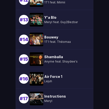
#12
1T1 feat. Miimii
Y'a Blo
#13
Meryl feat. Guy2Bezbar
Bouwey
#14
1T1 feat. Théomaa
Shamballa
#15
Anyme feat. Shaydee's
Air Force 1
#16
Lejuh
Instructions
#17
Meryl