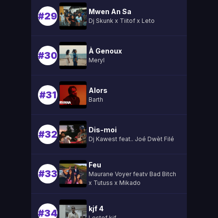
Mwen An Sa
#29
Dj Skunk x Tiitof x Leto
À Genoux
#30
Meryl
Alors
#31
Barth
Dis-moi
#32
Dj Kawest feat.. Joé Dwèt Filé
Feu
#33
Maurane Voyer featv Bad Bitch
x Tutuss x Mikado
kjf 4
#34
Lestef kjf