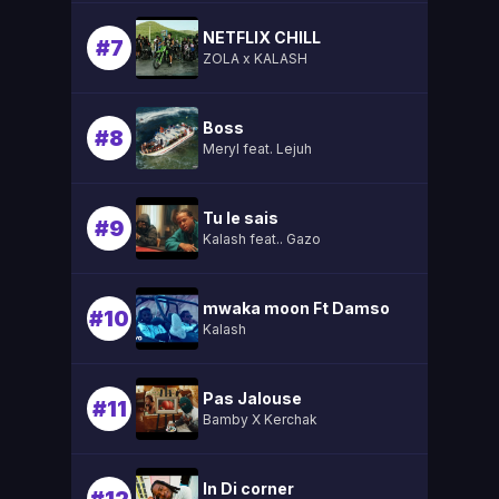
NETFLIX CHILL
#7
ZOLA x KALASH
Boss
#8
Meryl feat. Lejuh
Tu le sais
#9
Kalash feat.. Gazo
mwaka moon Ft Damso
#10
Kalash
Pas Jalouse
#11
Bamby X Kerchak
In Di corner