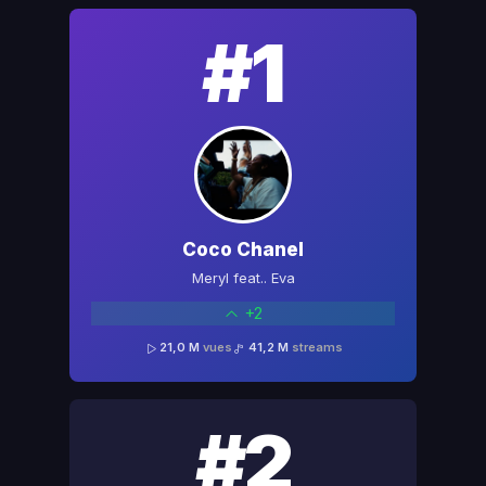
#1
Coco Chanel
Meryl feat.. Eva
+2
21,0 M
vues
41,2 M
streams
#2