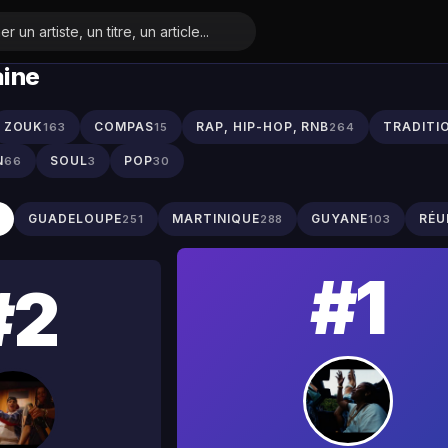
aine
ZOUK
COMPAS
RAP, HIP-HOP, RNB
TRADITI
163
15
264
N
SOUL
POP
66
3
30
S
GUADELOUPE
MARTINIQUE
GUYANE
RÉU
251
288
103
#1
#2