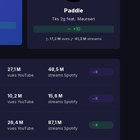
Paddle
Tks 2g feat.. Maureen
+10
17,2 M
vues
41,3 M
streams
27,1 M
48,5 M
3
vues YouTube
streams Spotify
10,2 M
15,6 M
3
vues YouTube
streams Spotify
26,4 M
87,1 M
8
vues YouTube
streams Spotify