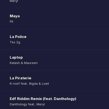
Meryl
Maya
Pll
La Police
Tks 2g
Laptop
Kalash & Maureen
La Piraterie
K-rosif feat.. Bigda & Loeil
Edf Riddim Remix (feat. Danthology)
Danthology feat.. Meryl