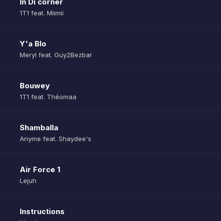
In Di corner
1T1 feat. Miimii
Y'a Blo
Meryl feat. Guy2Bezbar
Bouwey
1T1 feat. Théomaa
Shamballa
Anyme feat. Shaydee's
Air Force 1
Lejuh
Instructions