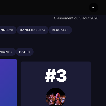
Classement du 3 août 2026
ONNEL
DANCEHALL
REGGAE
26
374
28
NION
HAÏTI
118
8
#3