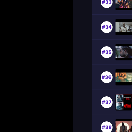
#33
#34
#35
#36
#37
#38