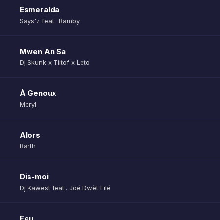
Esmeralda
Says'z feat.. Bamby
Mwen An Sa
Dj Skunk x Tiitof x Leto
À Genoux
Meryl
Alors
Barth
Dis-moi
Dj Kawest feat.. Joé Dwèt Filé
Feu