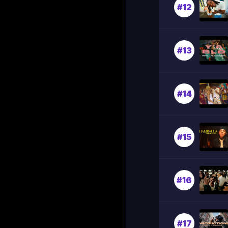
#12
#13
#14
#15
#16
#17