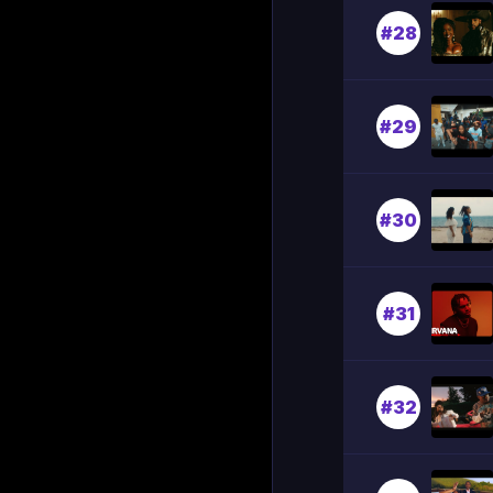
#28
#29
#30
#31
#32