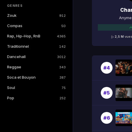
GENRES
Cha
Zouk
912
Anyme 
Compas
50
Rap, Hip-Hop, RnB
4365
2,5 M
vue
Traditionnel
142
Dancehall
3012
Reggae
#4
343
Soca et Bouyon
387
Soul
75
#5
Pop
252
#6