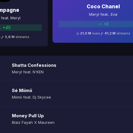
Coco Chanel
mpagne
Meryl feat.. Eva
feat. Meryl
+2
+45
21,0 M
vues
41,2 M
streams
s
5,6 M
streams
Shatta Confessions
Meryl feat. N'KEN
Sé Miimii
Miimii feat. Dj Skycee
Money Pull Up
Blaiz Fayah X Maureen