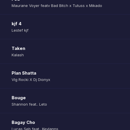
Maurane Voyer featv Bad Bitch x Tutuss x Mikado
kjf 4
Lestef kjf
Taken
Kalash
Plan Shatta
Vlg Rocki X Dj Dionyx
Bouge
Shannon feat.. Leto
Bagay Cho
Lucas Seb feat.. Keylanns