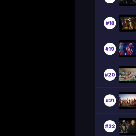
#18
#19
#20
#21
#22