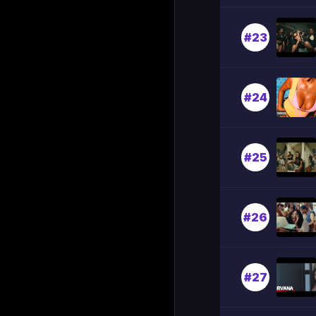
#23
#24
#25
#26
#27