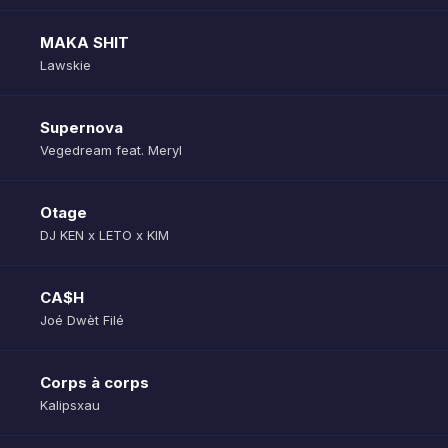
MAKA SHIT
Lawskie
Supernova
Vegedream feat. Meryl
Otage
DJ KEN x LETO x KIM
CA$H
Joé Dwèt Filé
Corps à corps
Kalipsxau