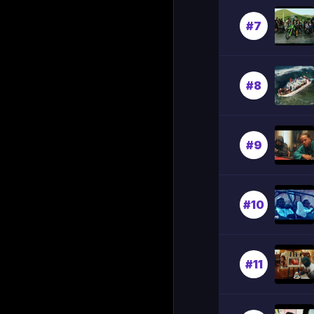
#7
#8
#9
#10
#11