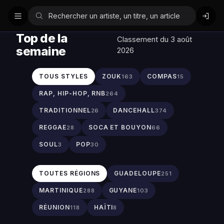
Top de la
Classement du 3 août
semaine
2026
TOUS STYLES
ZOUK
COMPAS
163
15
RAP, HIP-HOP, RNB
264
TRADITIONNEL
DANCEHALL
26
374
REGGAE
SOCA ET BOUYON
28
66
SOUL
POP
3
30
TOUTES RÉGIONS
GUADELOUPE
251
MARTINIQUE
GUYANE
288
103
RÉUNION
HAÏTI
118
8