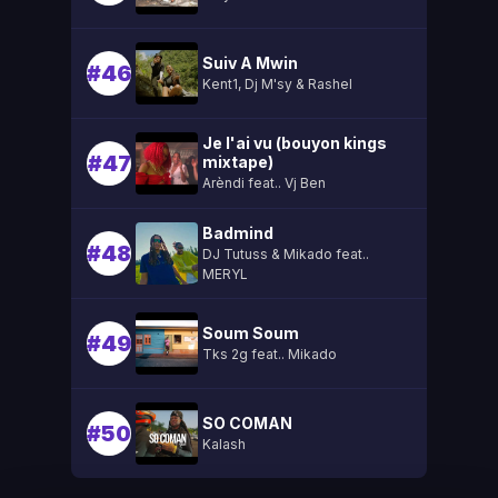
Suiv A Mwin
#46
Kent1, Dj M'sy & Rashel
Je l'ai vu (bouyon kings
#47
mixtape)
Arèndi feat.. Vj Ben
Badmind
#48
DJ Tutuss & Mikado feat..
MERYL
Soum Soum
#49
Tks 2g feat.. Mikado
SO COMAN
#50
Kalash