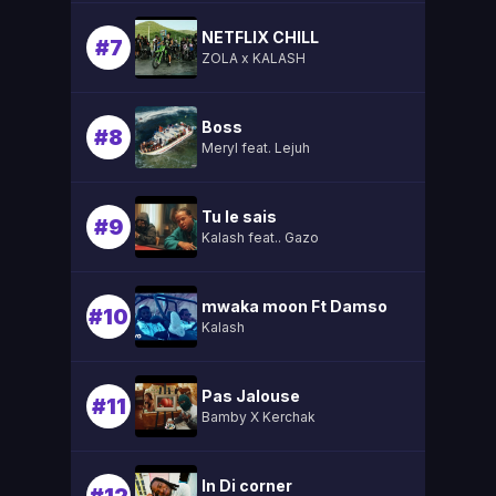
NETFLIX CHILL
#7
ZOLA x KALASH
Boss
#8
Meryl feat. Lejuh
Tu le sais
#9
Kalash feat.. Gazo
mwaka moon Ft Damso
#10
Kalash
Pas Jalouse
#11
Bamby X Kerchak
In Di corner