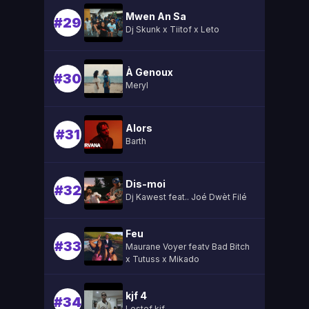
Mwen An Sa
#29
Dj Skunk x Tiitof x Leto
À Genoux
#30
Meryl
Alors
#31
Barth
Dis-moi
#32
Dj Kawest feat.. Joé Dwèt Filé
Feu
#33
Maurane Voyer featv Bad Bitch
x Tutuss x Mikado
kjf 4
#34
Lestef kjf