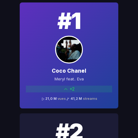
#1
Coco Chanel
Meryl feat.. Eva
+2
21,0 M
vues
41,2 M
streams
#2