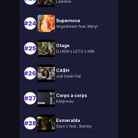
Lawskie
Supernova
#24
Vegedream feat. Meryl
Otage
#25
DJ KEN x LETO x KIM
CA$H
#26
Joé Dwèt Filé
Corps à corps
#27
Kalipsxau
Esmeralda
#28
Says'z feat.. Bamby