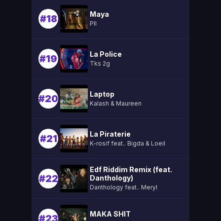
Maya
#18
Pll
La Police
#19
Tks 2g
Laptop
#20
Kalash & Maureen
La Piraterie
#21
K-rosif feat.. Bigda & Loeil
Edf Riddim Remix (feat.
#22
Danthology)
Danthology feat.. Meryl
MAKA SHIT
#23