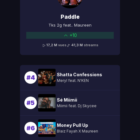
Paddle
Tks 2g feat.. Maureen
+10
17,2 M
vues
41,3 M
streams
Shatta Confessions
#4
Meryl feat. N'KEN
Sé Miimii
#5
Miimii feat. Dj Skycee
Money Pull Up
#6
Blaiz Fayah X Maureen