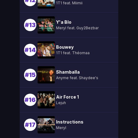
#12
1T1 feat. Miimii
Y'a Blo
#13
Meryl feat. Guy2Bezbar
Bouwey
#14
1T1 feat. Théomaa
Shamballa
#15
Anyme feat. Shaydee's
Air Force 1
#16
Lejuh
Instructions
#17
Meryl