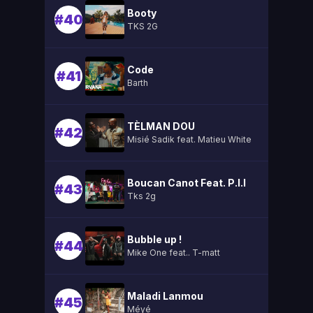
Booty
#40
TKS 2G
Code
#41
Barth
TÈLMAN DOU
#42
Misié Sadik feat. Matieu White
Boucan Canot Feat. P.l.l
#43
Tks 2g
Bubble up !
#44
Mike One feat.. T-matt
Maladi Lanmou
#45
Méyé