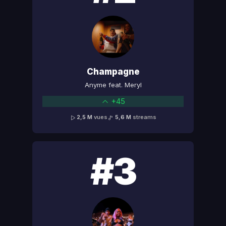
Champagne
Anyme feat. Meryl
+45
2,5 M
vues
5,6 M
streams
#3