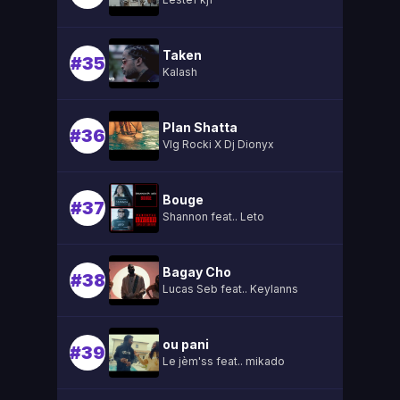
Taken
#35
Kalash
Plan Shatta
#36
Vlg Rocki X Dj Dionyx
Bouge
#37
Shannon feat.. Leto
Bagay Cho
#38
Lucas Seb feat.. Keylanns
ou pani
#39
Le jèm'ss feat.. mikado