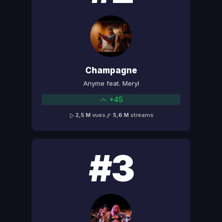
Champagne
Anyme feat. Meryl
+45
2,5 M
vues
5,6 M
streams
#3