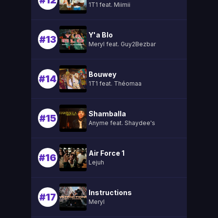
#12
1T1 feat. Miimii
Y'a Blo
#13
Meryl feat. Guy2Bezbar
Bouwey
#14
1T1 feat. Théomaa
Shamballa
#15
Anyme feat. Shaydee's
Air Force 1
#16
Lejuh
Instructions
#17
Meryl