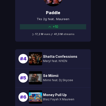
Paddle
Tks 2g feat.. Maureen
+10
17,2 M
vues
41,3 M
streams
Shatta Confessions
#4
Meryl feat. N'KEN
Sé Miimii
#5
Miimii feat. Dj Skycee
Money Pull Up
#6
Blaiz Fayah X Maureen