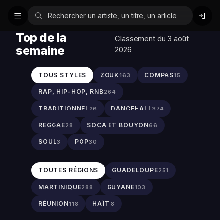
Top de la
Classement du 3 août
semaine
2026
TOUS STYLES
ZOUK
COMPAS
163
15
RAP, HIP-HOP, RNB
264
TRADITIONNEL
DANCEHALL
26
374
REGGAE
SOCA ET BOUYON
28
66
SOUL
POP
3
30
TOUTES RÉGIONS
GUADELOUPE
251
MARTINIQUE
GUYANE
288
103
RÉUNION
HAÏTI
118
8