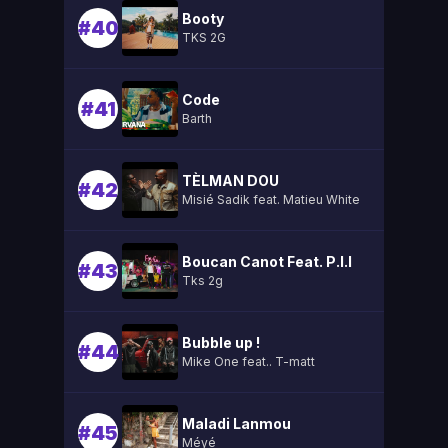
Booty
#40
TKS 2G
Code
#41
Barth
TÈLMAN DOU
#42
Misié Sadik feat. Matieu White
Boucan Canot Feat. P.l.l
#43
Tks 2g
Bubble up !
#44
Mike One feat.. T-matt
Maladi Lanmou
#45
Méyé