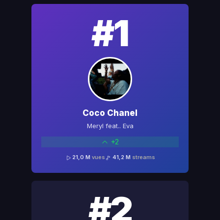
#1
Coco Chanel
Meryl feat.. Eva
+2
21,0 M
vues
41,2 M
streams
#2