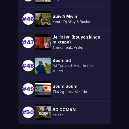
Suiv A Mwin
#46
Kent1, Dj M'sy & Rashel
Je l'ai vu (bouyon kings
#47
mixtape)
Arèndi feat.. Vj Ben
Badmind
#48
DJ Tutuss & Mikado feat..
MERYL
Soum Soum
#49
Tks 2g feat.. Mikado
SO COMAN
#50
Kalash