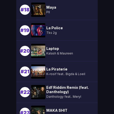
Maya
#18
Pll
La Police
#19
Tks 2g
Laptop
#20
Kalash & Maureen
La Piraterie
#21
K-rosif feat.. Bigda & Loeil
Edf Riddim Remix (feat.
#22
Danthology)
Danthology feat.. Meryl
MAKA SHIT
#23