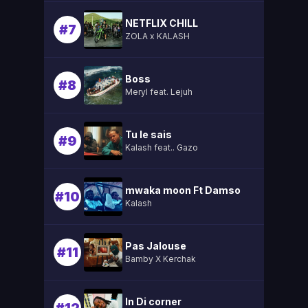
NETFLIX CHILL
#7
ZOLA x KALASH
Boss
#8
Meryl feat. Lejuh
Tu le sais
#9
Kalash feat.. Gazo
mwaka moon Ft Damso
#10
Kalash
Pas Jalouse
#11
Bamby X Kerchak
In Di corner