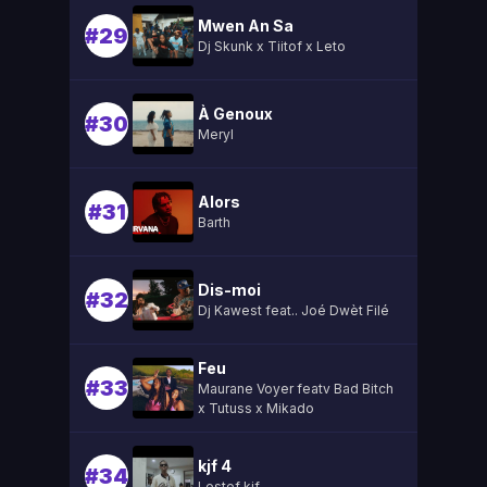
Mwen An Sa
#29
Dj Skunk x Tiitof x Leto
À Genoux
#30
Meryl
Alors
#31
Barth
Dis-moi
#32
Dj Kawest feat.. Joé Dwèt Filé
Feu
#33
Maurane Voyer featv Bad Bitch
x Tutuss x Mikado
kjf 4
#34
Lestef kjf