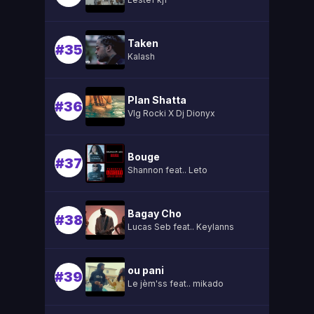
Taken
#35
Kalash
Plan Shatta
#36
Vlg Rocki X Dj Dionyx
Bouge
#37
Shannon feat.. Leto
Bagay Cho
#38
Lucas Seb feat.. Keylanns
ou pani
#39
Le jèm'ss feat.. mikado