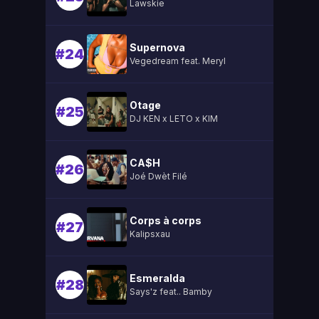
Lawskie
Supernova
#24
Vegedream feat. Meryl
Otage
#25
DJ KEN x LETO x KIM
CA$H
#26
Joé Dwèt Filé
Corps à corps
#27
Kalipsxau
Esmeralda
#28
Says'z feat.. Bamby