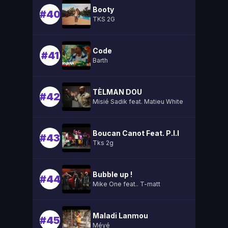
Booty
#40
TKS 2G
Code
#41
Barth
TÈLMAN DOU
#42
Misié Sadik feat. Matieu White
Boucan Canot Feat. P.l.l
#43
Tks 2g
Bubble up !
#44
Mike One feat.. T-matt
Maladi Lanmou
#45
Méyé