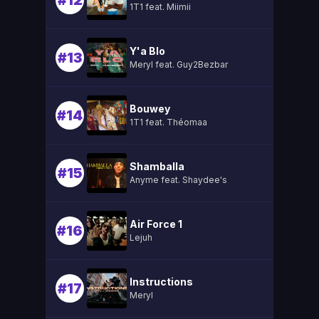
#12
1T1 feat. Miimii
Y'a Blo
#13
Meryl feat. Guy2Bezbar
Bouwey
#14
1T1 feat. Théomaa
Shamballa
#15
Anyme feat. Shaydee's
Air Force 1
#16
Lejuh
Instructions
#17
Meryl