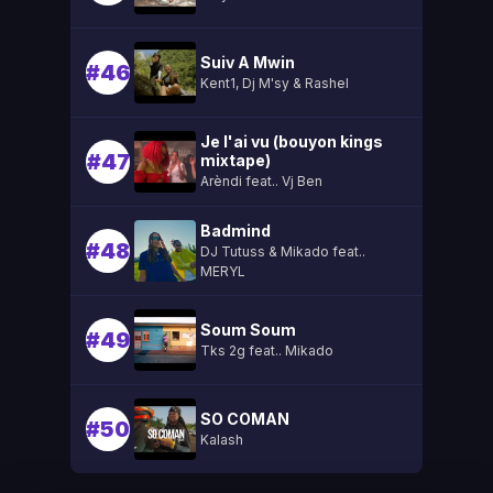
Suiv A Mwin
#46
Kent1, Dj M'sy & Rashel
Je l'ai vu (bouyon kings
#47
mixtape)
Arèndi feat.. Vj Ben
Badmind
#48
DJ Tutuss & Mikado feat..
MERYL
Soum Soum
#49
Tks 2g feat.. Mikado
SO COMAN
#50
Kalash