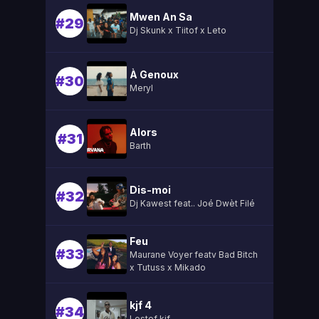
Mwen An Sa
#29
Dj Skunk x Tiitof x Leto
À Genoux
#30
Meryl
Alors
#31
Barth
Dis-moi
#32
Dj Kawest feat.. Joé Dwèt Filé
Feu
#33
Maurane Voyer featv Bad Bitch
x Tutuss x Mikado
kjf 4
#34
Lestef kjf