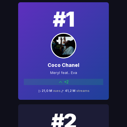
#1
Coco Chanel
Meryl feat.. Eva
+2
21,0 M
vues
41,2 M
streams
#2