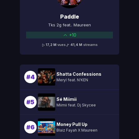
Paddle
Tks 2g feat.. Maureen
+10
17,2 M
vues
41,4 M
streams
Shatta Confessions
#4
Meryl feat. N'KEN
Sé Miimii
#5
Miimii feat. Dj Skycee
Money Pull Up
#6
Blaiz Fayah X Maureen