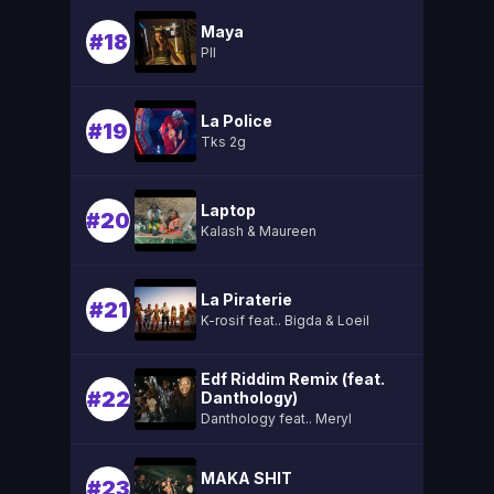
Maya
#18
Pll
La Police
#19
Tks 2g
Laptop
#20
Kalash & Maureen
La Piraterie
#21
K-rosif feat.. Bigda & Loeil
Edf Riddim Remix (feat.
#22
Danthology)
Danthology feat.. Meryl
MAKA SHIT
#23