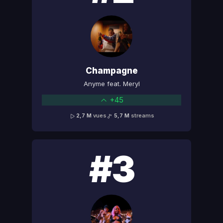
Champagne
Anyme feat. Meryl
+45
2,7 M
vues
5,7 M
streams
#3