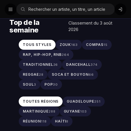
Top de la
Classement du 3 août
semaine
2026
TOUS STYLES
ZOUK
COMPAS
163
15
RAP, HIP-HOP, RNB
264
TRADITIONNEL
DANCEHALL
26
374
REGGAE
SOCA ET BOUYON
28
66
SOUL
POP
3
30
TOUTES RÉGIONS
GUADELOUPE
251
MARTINIQUE
GUYANE
288
103
RÉUNION
HAÏTI
118
8