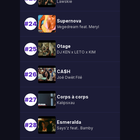
Lawskie
Supernova
#24
Vegedream feat. Meryl
Otage
#25
DJ KEN x LETO x KIM
CA$H
#26
Joé Dwèt Filé
Corps à corps
#27
Kalipsxau
Esmeralda
#28
Says'z feat.. Bamby