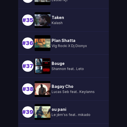
Taken
#35
Kalash
Plan Shatta
#36
Vlg Rocki X Dj Dionyx
Bouge
#37
Shannon feat.. Leto
Bagay Cho
#38
Lucas Seb feat.. Keylanns
ou pani
#39
Le jèm'ss feat.. mikado