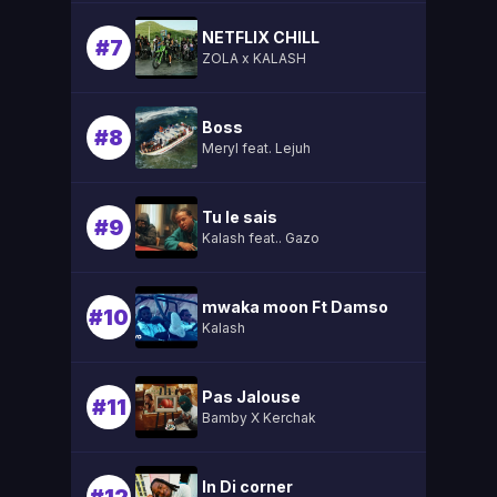
NETFLIX CHILL
#7
ZOLA x KALASH
Boss
#8
Meryl feat. Lejuh
Tu le sais
#9
Kalash feat.. Gazo
mwaka moon Ft Damso
#10
Kalash
Pas Jalouse
#11
Bamby X Kerchak
In Di corner