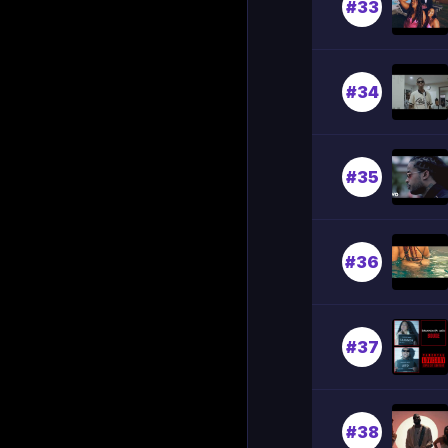
#33
#34
#35
#36
#37
#38