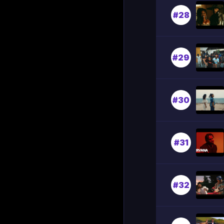
#28
#29
#30
#31
#32