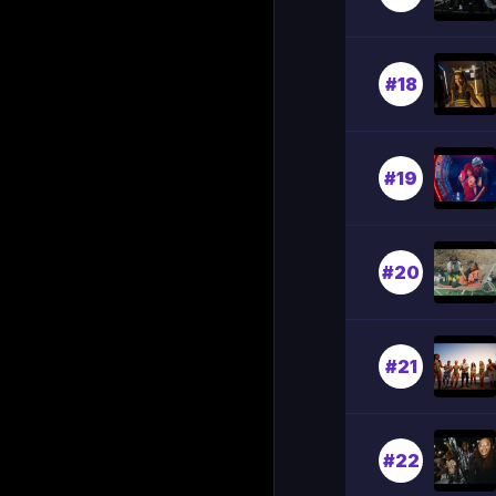
#18
#19
#20
#21
#22