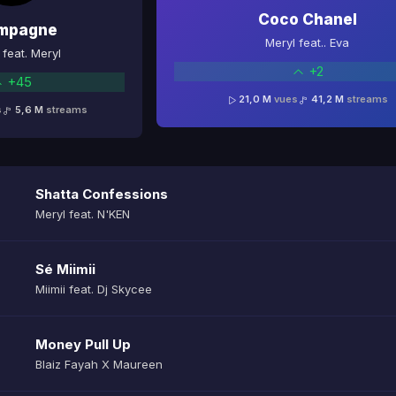
Coco Chanel
mpagne
Meryl feat.. Eva
feat. Meryl
+2
+45
21,0 M
vues
41,2 M
streams
s
5,6 M
streams
Shatta Confessions
Meryl feat. N'KEN
Sé Miimii
Miimii feat. Dj Skycee
Money Pull Up
Blaiz Fayah X Maureen