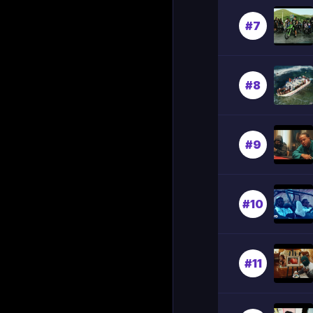
#7
#8
#9
#10
#11