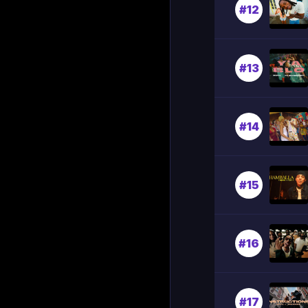
#12
#13
#14
#15
#16
#17