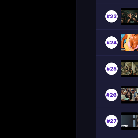
#23
#24
#25
#26
#27