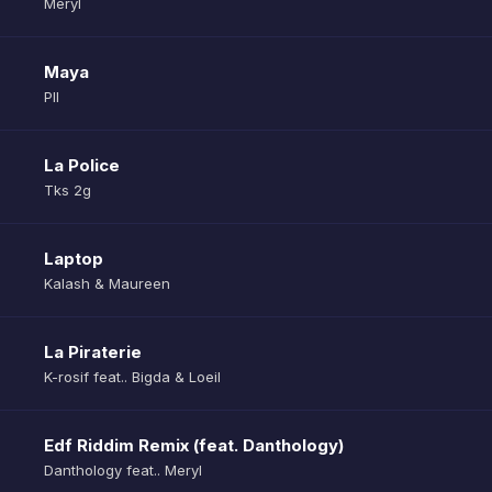
Meryl
Maya
Pll
La Police
Tks 2g
Laptop
Kalash & Maureen
La Piraterie
K-rosif feat.. Bigda & Loeil
Edf Riddim Remix (feat. Danthology)
Danthology feat.. Meryl