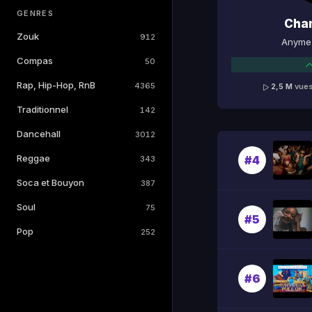
GENRES
Cha
Zouk
912
Anyme 
Compas
50
Rap, Hip-Hop, RnB
4365
2,5 M
vue
Traditionnel
142
Dancehall
3012
Reggae
#4
343
Soca et Bouyon
387
Soul
75
#5
Pop
252
#6