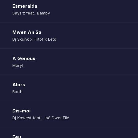
Esmeralda
Says'z feat.. Bamby
Mwen An Sa
Dj Skunk x Tiitof x Leto
À Genoux
Meryl
Alors
Barth
Dis-moi
Dj Kawest feat.. Joé Dwèt Filé
Feu