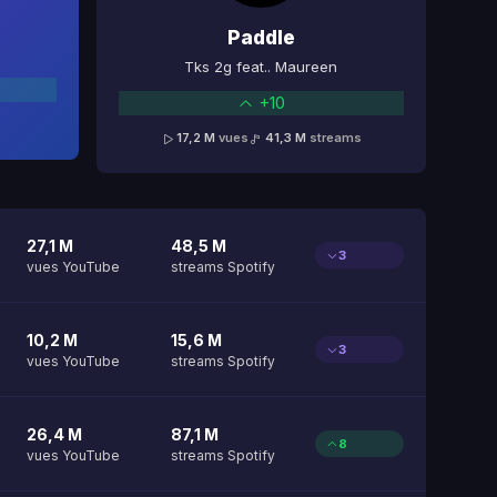
Paddle
Tks 2g feat.. Maureen
+10
17,2 M
vues
41,3 M
streams
27,1 M
48,5 M
3
vues YouTube
streams Spotify
10,2 M
15,6 M
3
vues YouTube
streams Spotify
26,4 M
87,1 M
8
vues YouTube
streams Spotify