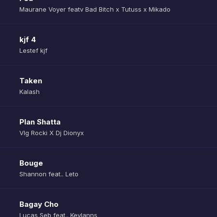
Maurane Voyer featv Bad Bitch x Tutuss x Mikado
kjf 4
Lestef kjf
Taken
Kalash
Plan Shatta
Vlg Rocki X Dj Dionyx
Bouge
Shannon feat.. Leto
Bagay Cho
Lucas Seb feat.. Keylanns