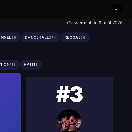
Classement du 3 août 2026
ONNEL
DANCEHALL
REGGAE
26
374
28
NION
HAÏTI
118
8
#3