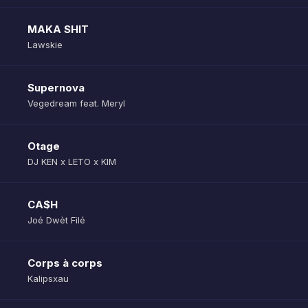
MAKA SHIT
Lawskie
Supernova
Vegedream feat. Meryl
Otage
DJ KEN x LETO x KIM
CA$H
Joé Dwèt Filé
Corps à corps
Kalipsxau