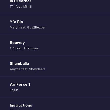
In Di corner
1T1 feat. Miimii
Y'a Blo
Meryl feat. Guy2Bezbar
Bouwey
1T1 feat. Théomaa
Shamballa
Anyme feat. Shaydee's
Air Force 1
Lejuh
Instructions