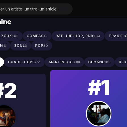
aine
ZOUK
COMPAS
RAP, HIP-HOP, RNB
TRADITI
163
15
264
N
SOUL
POP
66
3
30
S
GUADELOUPE
MARTINIQUE
GUYANE
RÉU
251
288
103
#1
#2