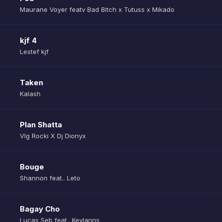
Maurane Voyer featv Bad Bitch x Tutuss x Mikado
kjf 4
Lestef kjf
Taken
Kalash
Plan Shatta
Vlg Rocki X Dj Dionyx
Bouge
Shannon feat.. Leto
Bagay Cho
Lucas Seb feat.. Keylanns