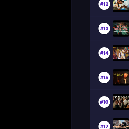
#12
#13
#14
#15
#16
#17