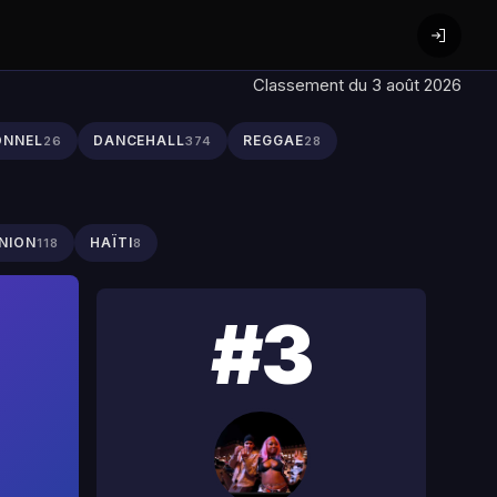
Classement du 3 août 2026
ONNEL
DANCEHALL
REGGAE
26
374
28
NION
HAÏTI
118
8
#3