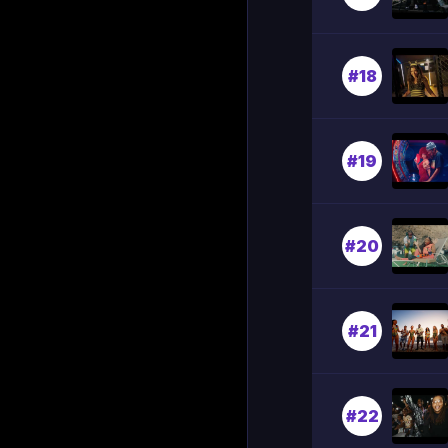
#18
#19
#20
#21
#22