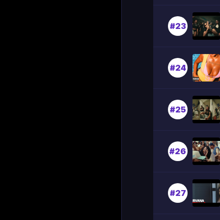
#23
#24
#25
#26
#27