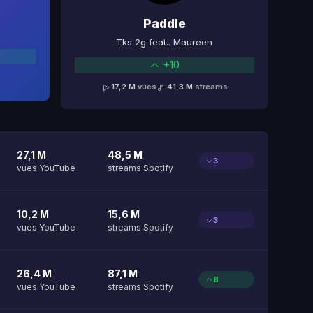
Paddle
Tks 2g feat.. Maureen
+10
17,2 M
vues
41,3 M
streams
27,1 M
48,5 M
3
vues YouTube
streams Spotify
10,2 M
15,6 M
3
vues YouTube
streams Spotify
26,4 M
87,1 M
8
vues YouTube
streams Spotify