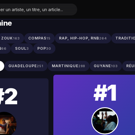
aine
ZOUK
COMPAS
RAP, HIP-HOP, RNB
TRADITI
163
15
264
N
SOUL
POP
66
3
30
S
GUADELOUPE
MARTINIQUE
GUYANE
RÉU
251
288
103
#1
#2