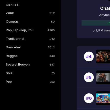
GENRES
Cha
Zouk
912
Anyme 
Compas
50
Rap, Hip-Hop, RnB
4365
2,5 M
vue
Traditionnel
142
Dancehall
3012
Reggae
#4
343
Soca et Bouyon
387
Soul
75
#5
Pop
252
#6