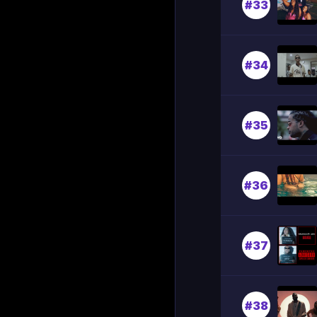
#33
#34
#35
#36
#37
#38