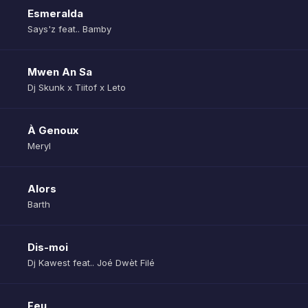
Esmeralda
Says'z feat.. Bamby
Mwen An Sa
Dj Skunk x Tiitof x Leto
À Genoux
Meryl
Alors
Barth
Dis-moi
Dj Kawest feat.. Joé Dwèt Filé
Feu