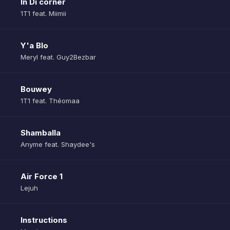
In Di corner
1T1 feat. Miimii
Y'a Blo
Meryl feat. Guy2Bezbar
Bouwey
1T1 feat. Théomaa
Shamballa
Anyme feat. Shaydee's
Air Force 1
Lejuh
Instructions