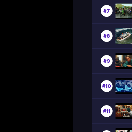
#7
#8
#9
#10
#11