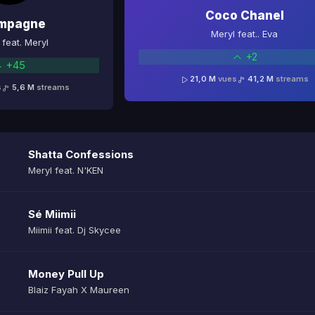
Coco Chanel
mpagne
Meryl feat.. Eva
feat. Meryl
+2
+45
21,0 M
vues
41,2 M
streams
s
5,6 M
streams
Shatta Confessions
Meryl feat. N'KEN
Sé Miimii
Miimii feat. Dj Skycee
Money Pull Up
Blaiz Fayah X Maureen