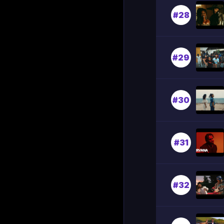
#28
#29
#30
#31
#32