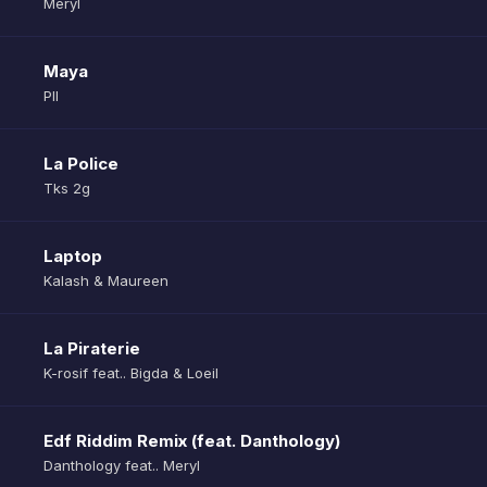
Meryl
Maya
Pll
La Police
Tks 2g
Laptop
Kalash & Maureen
La Piraterie
K-rosif feat.. Bigda & Loeil
Edf Riddim Remix (feat. Danthology)
Danthology feat.. Meryl