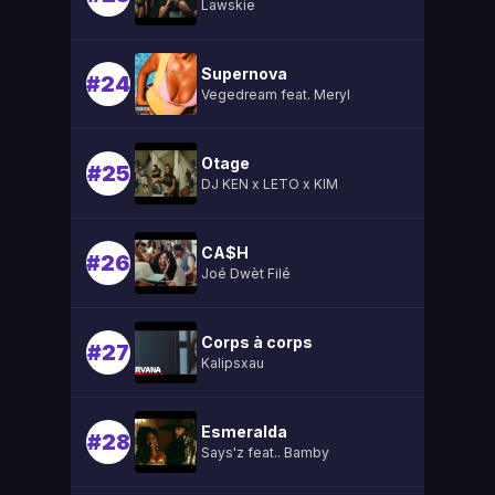
Lawskie
Supernova
#24
Vegedream feat. Meryl
Otage
#25
DJ KEN x LETO x KIM
CA$H
#26
Joé Dwèt Filé
Corps à corps
#27
Kalipsxau
Esmeralda
#28
Says'z feat.. Bamby