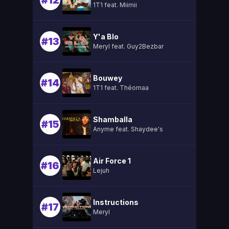
#12
1T1 feat. Miimii
Y'a Blo
#13
Meryl feat. Guy2Bezbar
Bouwey
#14
1T1 feat. Théomaa
Shamballa
#15
Anyme feat. Shaydee's
Air Force 1
#16
Lejuh
Instructions
#17
Meryl