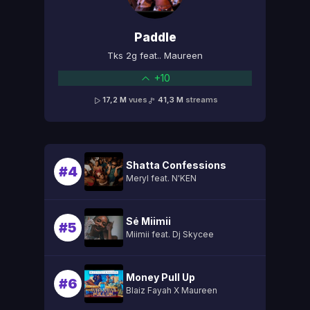
Paddle
Tks 2g feat.. Maureen
+10
17,2 M
vues
41,3 M
streams
Shatta Confessions
#4
Meryl feat. N'KEN
Sé Miimii
#5
Miimii feat. Dj Skycee
Money Pull Up
#6
Blaiz Fayah X Maureen