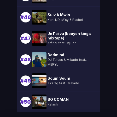
Suiv A Mwin
#46
Kent1, Dj M'sy & Rashel
Je l'ai vu (bouyon kings
#47
mixtape)
Arèndi feat.. Vj Ben
Badmind
#48
DJ Tutuss & Mikado feat..
MERYL
Soum Soum
#49
Tks 2g feat.. Mikado
SO COMAN
#50
Kalash