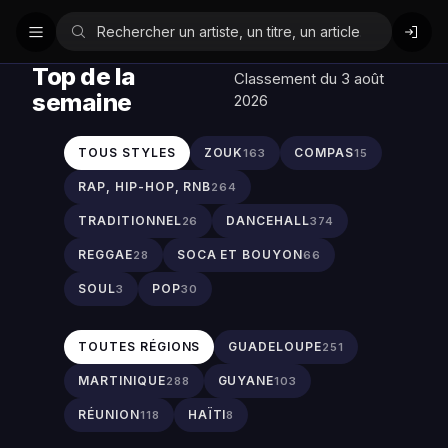
Top de la
Classement du 3 août
semaine
2026
TOUS STYLES
ZOUK
COMPAS
163
15
RAP, HIP-HOP, RNB
264
TRADITIONNEL
DANCEHALL
26
374
REGGAE
SOCA ET BOUYON
28
66
SOUL
POP
3
30
TOUTES RÉGIONS
GUADELOUPE
251
MARTINIQUE
GUYANE
288
103
RÉUNION
HAÏTI
118
8