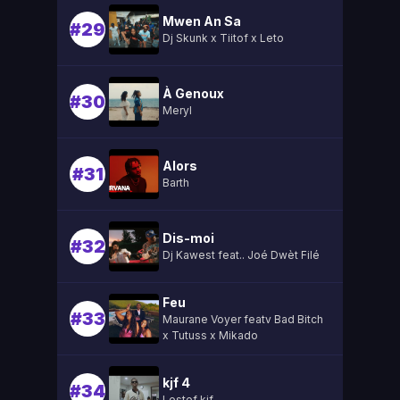
Mwen An Sa
#29
Dj Skunk x Tiitof x Leto
À Genoux
#30
Meryl
Alors
#31
Barth
Dis-moi
#32
Dj Kawest feat.. Joé Dwèt Filé
Feu
#33
Maurane Voyer featv Bad Bitch
x Tutuss x Mikado
kjf 4
#34
Lestef kjf