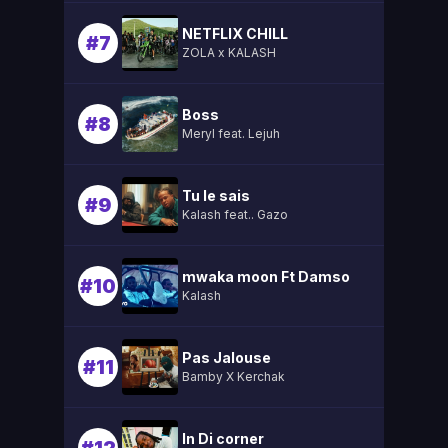
NETFLIX CHILL
#7
ZOLA x KALASH
Boss
#8
Meryl feat. Lejuh
Tu le sais
#9
Kalash feat.. Gazo
mwaka moon Ft Damso
#10
Kalash
Pas Jalouse
#11
Bamby X Kerchak
In Di corner