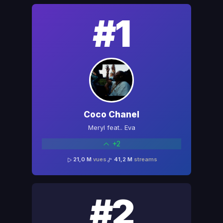
#1
Coco Chanel
Meryl feat.. Eva
+2
21,0 M
vues
41,2 M
streams
#2