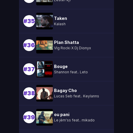
Taken
#35
Kalash
Plan Shatta
#36
Vlg Rocki X Dj Dionyx
Bouge
#37
Shannon feat.. Leto
Bagay Cho
#38
Lucas Seb feat.. Keylanns
ou pani
#39
Le jèm'ss feat.. mikado