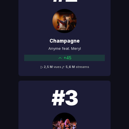
Champagne
Anyme feat. Meryl
+45
2,5 M
vues
5,6 M
streams
#3