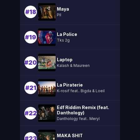
Maya
#18
Pll
La Police
#19
Tks 2g
Laptop
#20
Kalash & Maureen
La Piraterie
#21
K-rosif feat.. Bigda & Loeil
Edf Riddim Remix (feat.
#22
Danthology)
Danthology feat.. Meryl
MAKA SHIT
#23