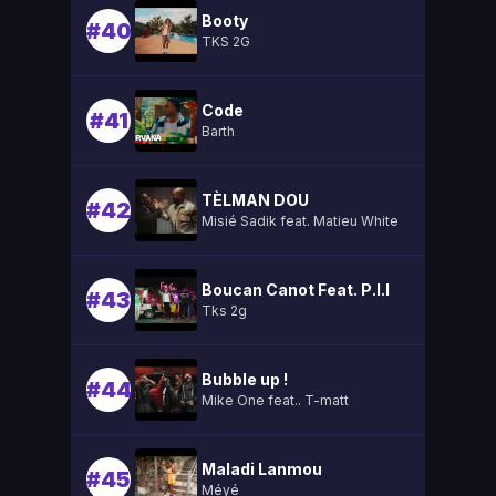
Booty
#40
TKS 2G
Code
#41
Barth
TÈLMAN DOU
#42
Misié Sadik feat. Matieu White
Boucan Canot Feat. P.l.l
#43
Tks 2g
Bubble up !
#44
Mike One feat.. T-matt
Maladi Lanmou
#45
Méyé