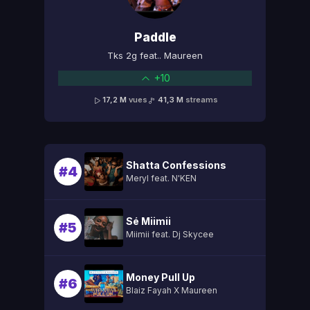
Paddle
Tks 2g feat.. Maureen
+10
17,2 M
vues
41,3 M
streams
Shatta Confessions
#4
Meryl feat. N'KEN
Sé Miimii
#5
Miimii feat. Dj Skycee
Money Pull Up
#6
Blaiz Fayah X Maureen