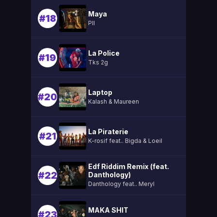
Maya
#18
Pll
La Police
#19
Tks 2g
Laptop
#20
Kalash & Maureen
La Piraterie
#21
K-rosif feat.. Bigda & Loeil
Edf Riddim Remix (feat.
#22
Danthology)
Danthology feat.. Meryl
MAKA SHIT
#23