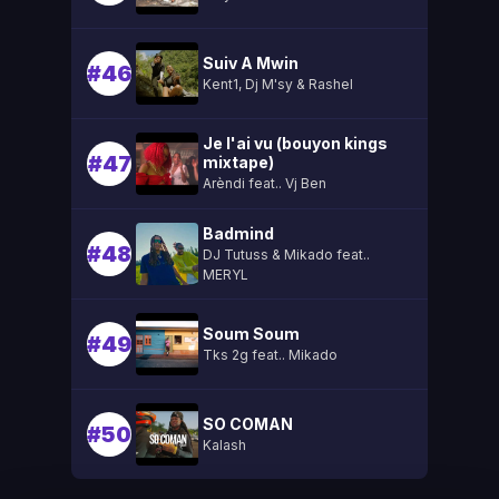
Suiv A Mwin
#46
Kent1, Dj M'sy & Rashel
Je l'ai vu (bouyon kings
#47
mixtape)
Arèndi feat.. Vj Ben
Badmind
#48
DJ Tutuss & Mikado feat..
MERYL
Soum Soum
#49
Tks 2g feat.. Mikado
SO COMAN
#50
Kalash