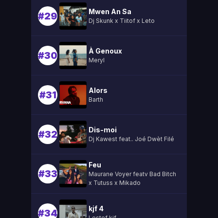
Mwen An Sa
#29
Dj Skunk x Tiitof x Leto
À Genoux
#30
Meryl
Alors
#31
Barth
Dis-moi
#32
Dj Kawest feat.. Joé Dwèt Filé
Feu
#33
Maurane Voyer featv Bad Bitch
x Tutuss x Mikado
kjf 4
#34
Lestef kjf