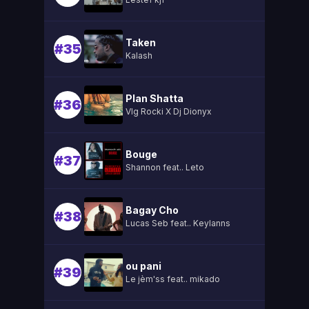
Taken
#35
Kalash
Plan Shatta
#36
Vlg Rocki X Dj Dionyx
Bouge
#37
Shannon feat.. Leto
Bagay Cho
#38
Lucas Seb feat.. Keylanns
ou pani
#39
Le jèm'ss feat.. mikado