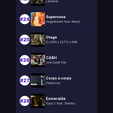
Lawskie
Supernova
#24
Vegedream feat. Meryl
Otage
#25
DJ KEN x LETO x KIM
CA$H
#26
Joé Dwèt Filé
Corps à corps
#27
Kalipsxau
Esmeralda
#28
Says'z feat.. Bamby