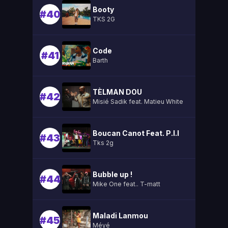
Booty
#40
TKS 2G
Code
#41
Barth
TÈLMAN DOU
#42
Misié Sadik feat. Matieu White
Boucan Canot Feat. P.l.l
#43
Tks 2g
Bubble up !
#44
Mike One feat.. T-matt
Maladi Lanmou
#45
Méyé