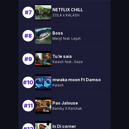
NETFLIX CHILL
#7
ZOLA x KALASH
Boss
#8
Meryl feat. Lejuh
Tu le sais
#9
Kalash feat.. Gazo
mwaka moon Ft Damso
#10
Kalash
Pas Jalouse
#11
Bamby X Kerchak
In Di corner