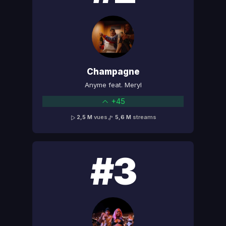
Champagne
Anyme feat. Meryl
+45
2,5 M
vues
5,6 M
streams
#3