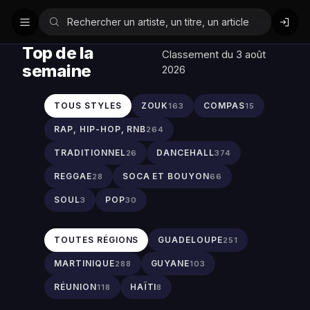
Top de la
Classement du 3 août
semaine
2026
TOUS STYLES
ZOUK
COMPAS
163
15
RAP, HIP-HOP, RNB
264
TRADITIONNEL
DANCEHALL
26
374
REGGAE
SOCA ET BOUYON
28
66
SOUL
POP
3
30
TOUTES RÉGIONS
GUADELOUPE
251
MARTINIQUE
GUYANE
288
103
RÉUNION
HAÏTI
118
8