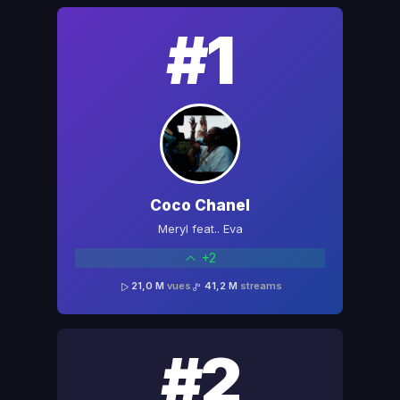
#1
Coco Chanel
Meryl feat.. Eva
+2
21,0 M
vues
41,2 M
streams
#2