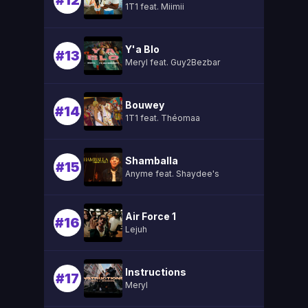
#12
1T1 feat. Miimii
Y'a Blo
#13
Meryl feat. Guy2Bezbar
Bouwey
#14
1T1 feat. Théomaa
Shamballa
#15
Anyme feat. Shaydee's
Air Force 1
#16
Lejuh
Instructions
#17
Meryl