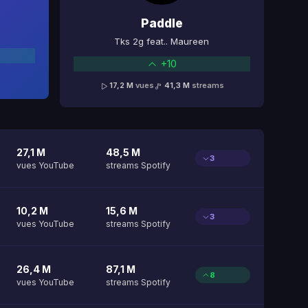
Paddle
Tks 2g feat.. Maureen
+10
17,2 M
vues
41,3 M
streams
27,1 M
48,5 M
3
vues YouTube
streams Spotify
10,2 M
15,6 M
3
vues YouTube
streams Spotify
26,4 M
87,1 M
8
vues YouTube
streams Spotify