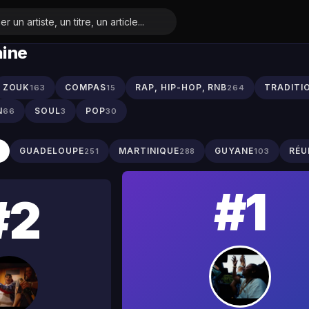
aine
ZOUK
COMPAS
RAP, HIP-HOP, RNB
TRADITI
163
15
264
N
SOUL
POP
66
3
30
S
GUADELOUPE
MARTINIQUE
GUYANE
RÉU
251
288
103
#1
#2