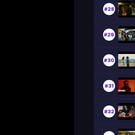
#28
#29
#30
#31
#32