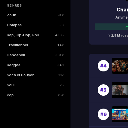
GENRES
Cha
Zouk
912
Anyme 
Compas
50
Rap, Hip-Hop, RnB
4365
2,5 M
vue
Traditionnel
142
Dancehall
3012
Reggae
#4
343
Soca et Bouyon
387
Soul
75
#5
Pop
252
#6