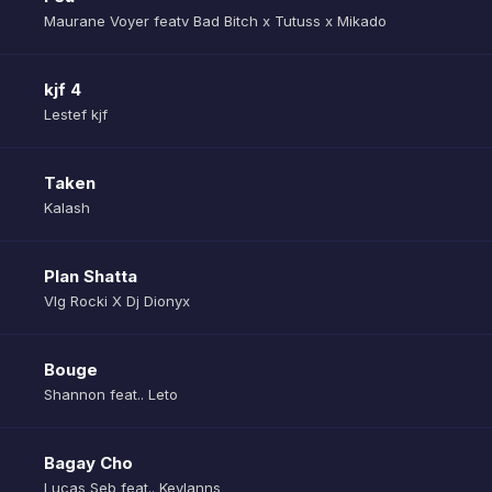
Maurane Voyer featv Bad Bitch x Tutuss x Mikado
kjf 4
Lestef kjf
Taken
Kalash
Plan Shatta
Vlg Rocki X Dj Dionyx
Bouge
Shannon feat.. Leto
Bagay Cho
Lucas Seb feat.. Keylanns