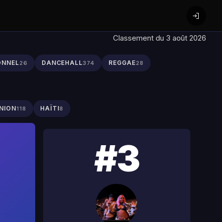
Classement du 3 août 2026
ONNEL
DANCEHALL
REGGAE
26
374
28
NION
HAÏTI
118
8
#3