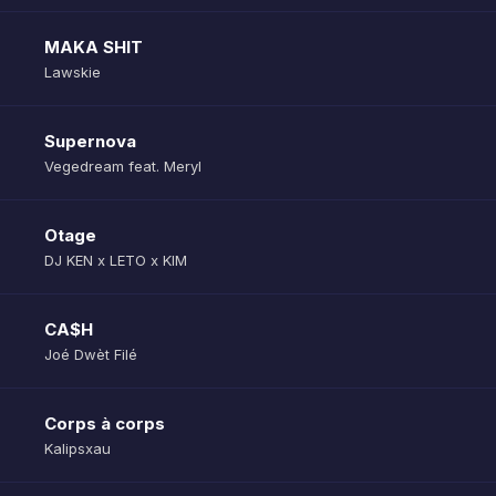
MAKA SHIT
Lawskie
Supernova
Vegedream feat. Meryl
Otage
DJ KEN x LETO x KIM
CA$H
Joé Dwèt Filé
Corps à corps
Kalipsxau