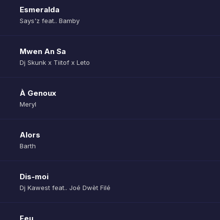
Esmeralda
Says'z feat.. Bamby
Mwen An Sa
Dj Skunk x Tiitof x Leto
À Genoux
Meryl
Alors
Barth
Dis-moi
Dj Kawest feat.. Joé Dwèt Filé
Feu