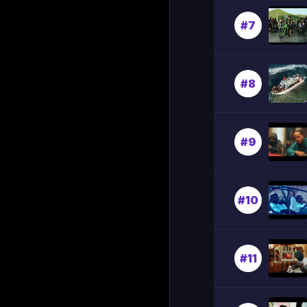
#7
#8
#9
#10
#11