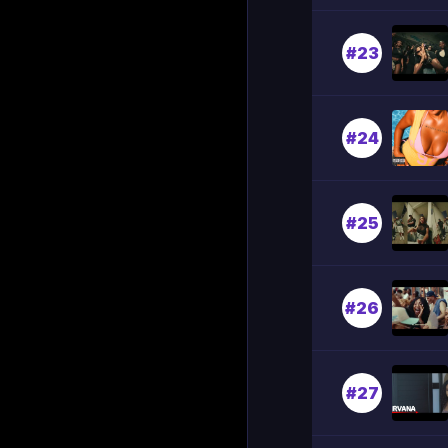
#23
#24
#25
#26
#27