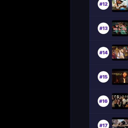
#12
#13
#14
#15
#16
#17