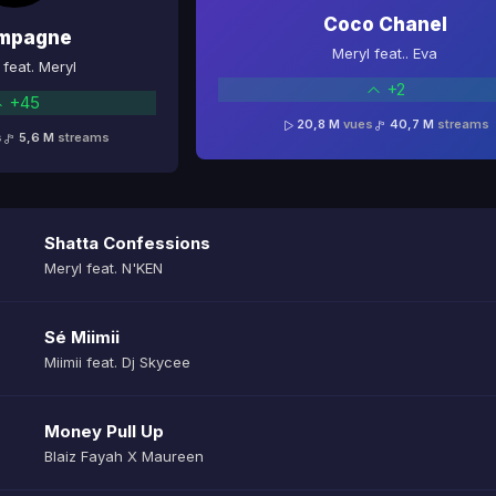
Coco Chanel
mpagne
Meryl feat.. Eva
feat. Meryl
+2
+45
20,8 M
vues
40,7 M
streams
s
5,6 M
streams
Shatta Confessions
Meryl feat. N'KEN
Sé Miimii
Miimii feat. Dj Skycee
Money Pull Up
Blaiz Fayah X Maureen