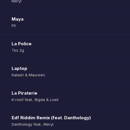
Meryl
Maya
Pll
La Police
Tks 2g
Laptop
Kalash & Maureen
La Piraterie
K-rosif feat.. Bigda & Loeil
Edf Riddim Remix (feat. Danthology)
Danthology feat.. Meryl