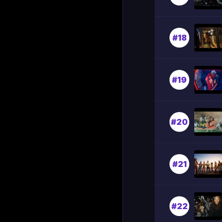
#18
#19
#20
#21
#22