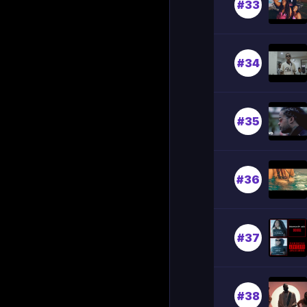
#33
#34
#35
#36
#37
#38