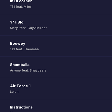
In Di corner
1T1 feat. Miimii
Y'a Blo
Meryl feat. Guy2Bezbar
Bouwey
1T1 feat. Théomaa
Shamballa
Anyme feat. Shaydee's
Air Force 1
Lejuh
Instructions