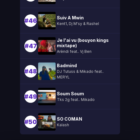
Suiv A Mwin
#46
Kent1, Dj M'sy & Rashel
Je l'ai vu (bouyon kings
#47
mixtape)
Arèndi feat.. Vj Ben
Badmind
#48
DJ Tutuss & Mikado feat..
MERYL
Soum Soum
#49
Tks 2g feat.. Mikado
SO COMAN
#50
Kalash