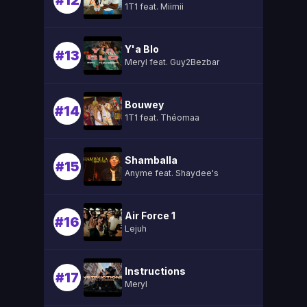
#12
1T1 feat. Miimii
Y'a Blo
#13
Meryl feat. Guy2Bezbar
Bouwey
#14
1T1 feat. Théomaa
Shamballa
#15
Anyme feat. Shaydee's
Air Force 1
#16
Lejuh
Instructions
#17
Meryl