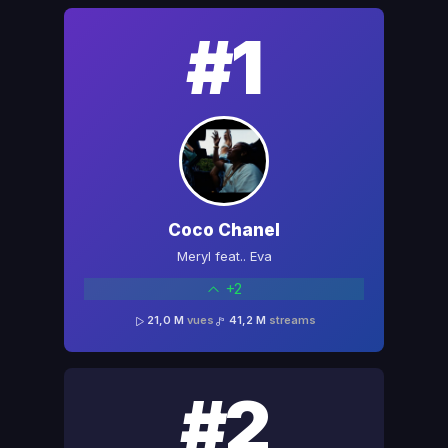
#1
Coco Chanel
Meryl feat.. Eva
+2
21,0 M
vues
41,2 M
streams
#2