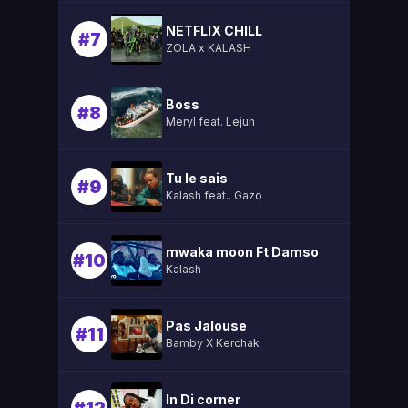
NETFLIX CHILL
#7
ZOLA x KALASH
Boss
#8
Meryl feat. Lejuh
Tu le sais
#9
Kalash feat.. Gazo
mwaka moon Ft Damso
#10
Kalash
Pas Jalouse
#11
Bamby X Kerchak
In Di corner