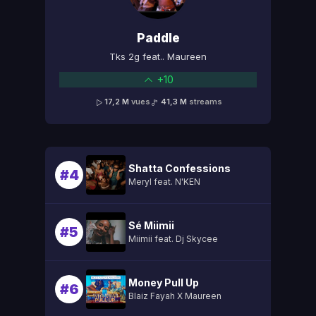
Paddle
Tks 2g feat.. Maureen
+10
17,2 M
vues
41,3 M
streams
Shatta Confessions
#4
Meryl feat. N'KEN
Sé Miimii
#5
Miimii feat. Dj Skycee
Money Pull Up
#6
Blaiz Fayah X Maureen