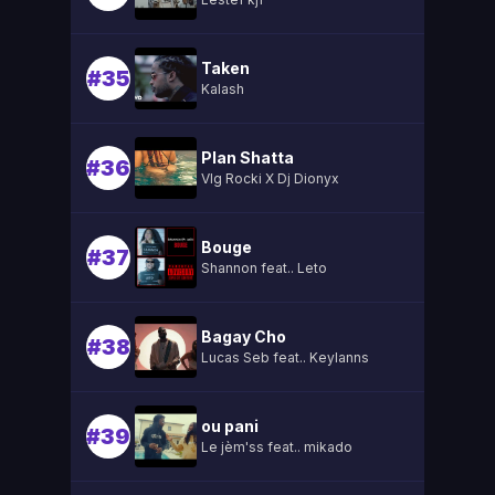
Taken
#35
Kalash
Plan Shatta
#36
Vlg Rocki X Dj Dionyx
Bouge
#37
Shannon feat.. Leto
Bagay Cho
#38
Lucas Seb feat.. Keylanns
ou pani
#39
Le jèm'ss feat.. mikado