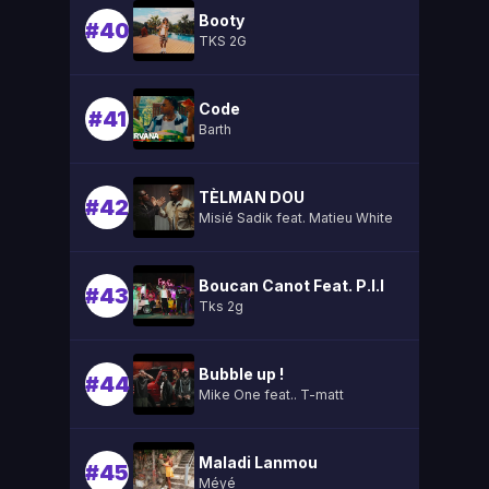
Booty
#40
TKS 2G
Code
#41
Barth
TÈLMAN DOU
#42
Misié Sadik feat. Matieu White
Boucan Canot Feat. P.l.l
#43
Tks 2g
Bubble up !
#44
Mike One feat.. T-matt
Maladi Lanmou
#45
Méyé