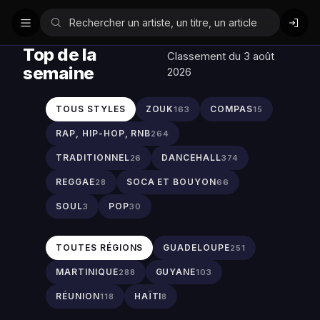
Top de la
Classement du 3 août
semaine
2026
TOUS STYLES
ZOUK
COMPAS
163
15
RAP, HIP-HOP, RNB
264
TRADITIONNEL
DANCEHALL
26
374
REGGAE
SOCA ET BOUYON
28
66
SOUL
POP
3
30
TOUTES RÉGIONS
GUADELOUPE
251
MARTINIQUE
GUYANE
288
103
RÉUNION
HAÏTI
118
8