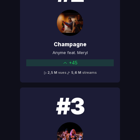
Champagne
Anyme feat. Meryl
+45
2,5 M
vues
5,6 M
streams
#3