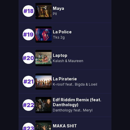
Maya
#18
Pll
La Police
#19
Tks 2g
Laptop
#20
Kalash & Maureen
La Piraterie
#21
K-rosif feat.. Bigda & Loeil
Edf Riddim Remix (feat.
#22
Danthology)
Danthology feat.. Meryl
MAKA SHIT
#23