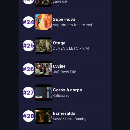
Lawskie
Supernova
#24
Vegedream feat. Meryl
Otage
#25
DJ KEN x LETO x KIM
CA$H
#26
Joé Dwèt Filé
Corps à corps
#27
Kalipsxau
Esmeralda
#28
Says'z feat.. Bamby