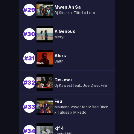
Mwen An Sa
#29
Dj Skunk x Tiitof x Leto
À Genoux
#30
Meryl
Alors
#31
Barth
Dis-moi
#32
Dj Kawest feat.. Joé Dwèt Filé
Feu
#33
Maurane Voyer featv Bad Bitch
x Tutuss x Mikado
kjf 4
#34
Lestef kjf