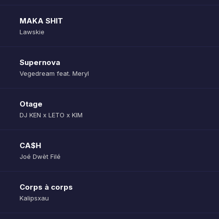
MAKA SHIT
Lawskie
Supernova
Vegedream feat. Meryl
Otage
DJ KEN x LETO x KIM
CA$H
Joé Dwèt Filé
Corps à corps
Kalipsxau