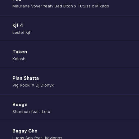
Maurane Voyer featv Bad Bitch x Tutuss x Mikado
kjf 4
Lestef kjf
Taken
Kalash
Plan Shatta
Vlg Rocki X Dj Dionyx
Bouge
Shannon feat.. Leto
Bagay Cho
Lucas Seb feat.. Keylanns