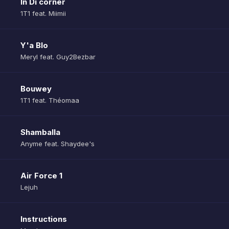
In Di corner
1T1 feat. Miimii
Y'a Blo
Meryl feat. Guy2Bezbar
Bouwey
1T1 feat. Théomaa
Shamballa
Anyme feat. Shaydee's
Air Force 1
Lejuh
Instructions