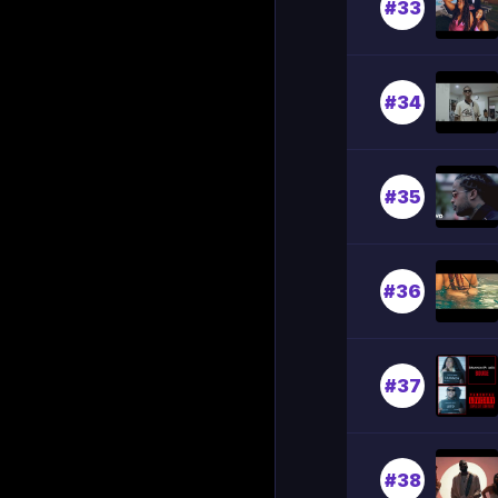
#33
#34
#35
#36
#37
#38