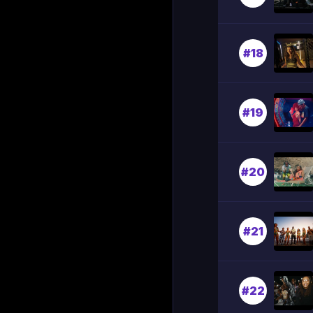
#18
#19
#20
#21
#22