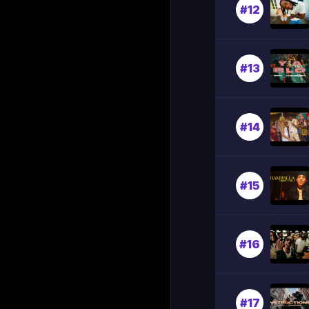
#12
#13
#14
#15
#16
#17