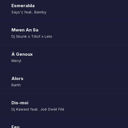
Esmeralda
Says'z feat.. Bamby
Mwen An Sa
Dj Skunk x Tiitof x Leto
À Genoux
Meryl
Alors
Barth
Dis-moi
Dj Kawest feat.. Joé Dwèt Filé
Feu