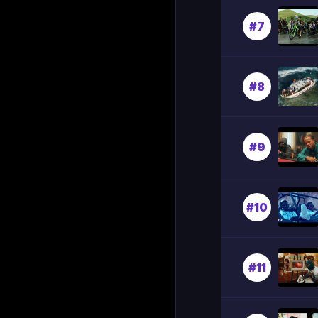
#7
#8
#9
#10
#11