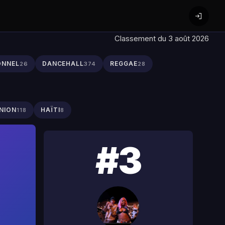
Classement du 3 août 2026
ONNEL
DANCEHALL
REGGAE
26
374
28
NION
HAÏTI
118
8
#3