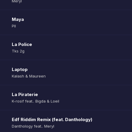
Meryl
Maya
Pll
La Police
Tks 2g
Laptop
Kalash & Maureen
La Piraterie
K-rosif feat.. Bigda & Loeil
Edf Riddim Remix (feat. Danthology)
Danthology feat.. Meryl