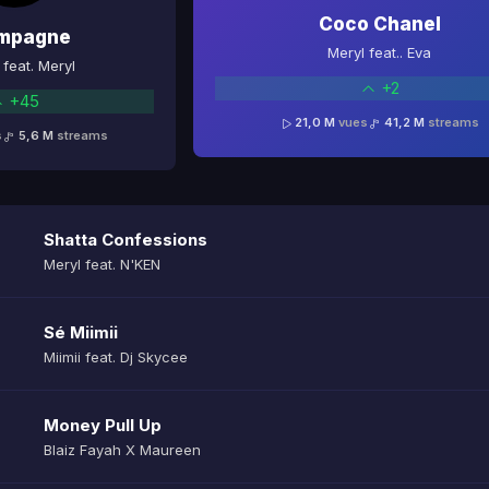
Coco Chanel
mpagne
Meryl feat.. Eva
feat. Meryl
+2
+45
21,0 M
vues
41,2 M
streams
s
5,6 M
streams
Shatta Confessions
Meryl feat. N'KEN
Sé Miimii
Miimii feat. Dj Skycee
Money Pull Up
Blaiz Fayah X Maureen