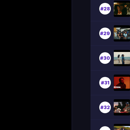
#28
#29
#30
#31
#32