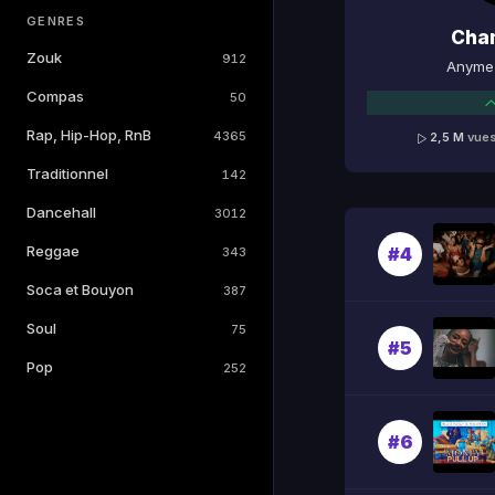
GENRES
Cha
Zouk
912
Anyme 
Compas
50
Rap, Hip-Hop, RnB
4365
2,5 M
vue
Traditionnel
142
Dancehall
3012
Reggae
#4
343
Soca et Bouyon
387
Soul
75
#5
Pop
252
#6