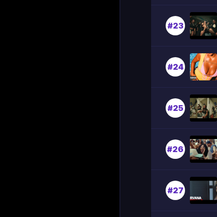
#23
#24
#25
#26
#27