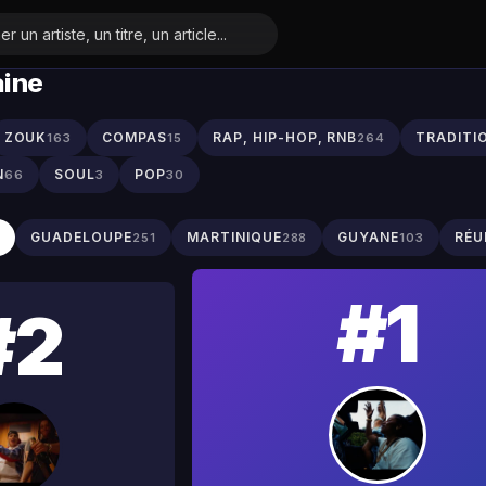
aine
ZOUK
COMPAS
RAP, HIP-HOP, RNB
TRADITI
163
15
264
N
SOUL
POP
66
3
30
S
GUADELOUPE
MARTINIQUE
GUYANE
RÉU
251
288
103
#1
#2