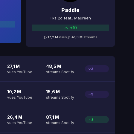
Paddle
Tks 2g feat.. Maureen
+10
17,2 M
vues
41,3 M
streams
27,1 M
48,5 M
3
vues YouTube
streams Spotify
10,2 M
15,6 M
3
vues YouTube
streams Spotify
26,4 M
87,1 M
8
vues YouTube
streams Spotify