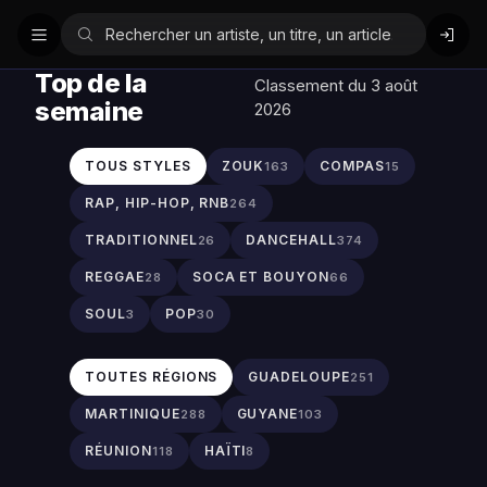
Top de la
Classement du 3 août
semaine
2026
TOUS STYLES
ZOUK
COMPAS
163
15
RAP, HIP-HOP, RNB
264
TRADITIONNEL
DANCEHALL
26
374
REGGAE
SOCA ET BOUYON
28
66
SOUL
POP
3
30
TOUTES RÉGIONS
GUADELOUPE
251
MARTINIQUE
GUYANE
288
103
RÉUNION
HAÏTI
118
8