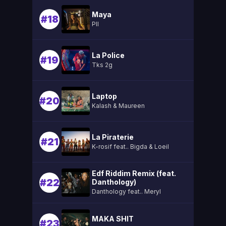
Maya
#18
Pll
La Police
#19
Tks 2g
Laptop
#20
Kalash & Maureen
La Piraterie
#21
K-rosif feat.. Bigda & Loeil
Edf Riddim Remix (feat.
#22
Danthology)
Danthology feat.. Meryl
MAKA SHIT
#23