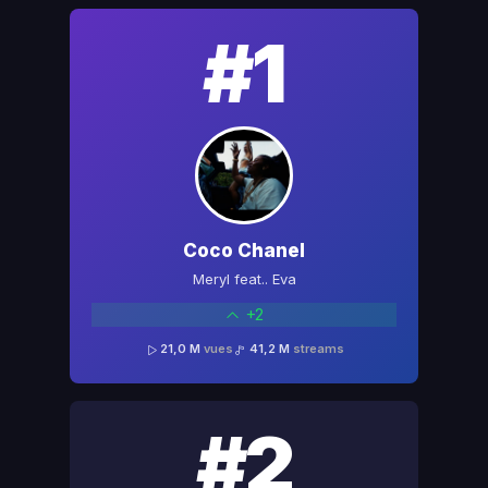
#1
Coco Chanel
Meryl feat.. Eva
+2
21,0 M
vues
41,2 M
streams
#2