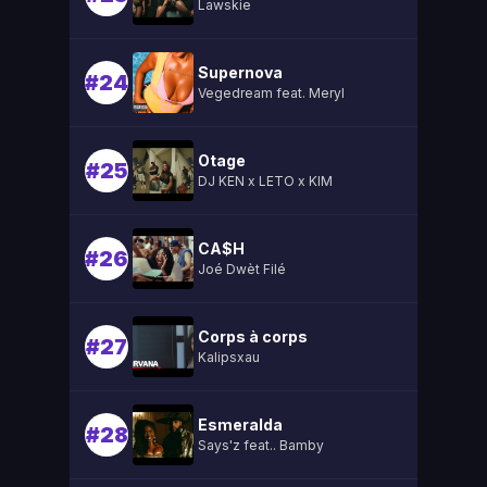
Lawskie
Supernova
#24
Vegedream feat. Meryl
Otage
#25
DJ KEN x LETO x KIM
CA$H
#26
Joé Dwèt Filé
Corps à corps
#27
Kalipsxau
Esmeralda
#28
Says'z feat.. Bamby