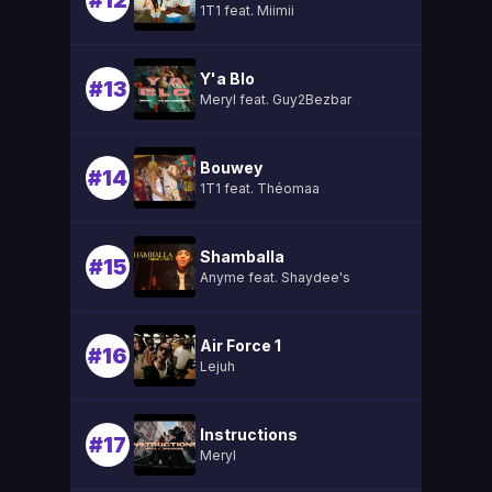
#12
1T1 feat. Miimii
Y'a Blo
#13
Meryl feat. Guy2Bezbar
Bouwey
#14
1T1 feat. Théomaa
Shamballa
#15
Anyme feat. Shaydee's
Air Force 1
#16
Lejuh
Instructions
#17
Meryl