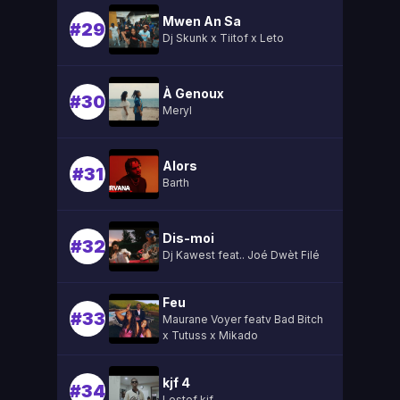
Mwen An Sa
#29
Dj Skunk x Tiitof x Leto
À Genoux
#30
Meryl
Alors
#31
Barth
Dis-moi
#32
Dj Kawest feat.. Joé Dwèt Filé
Feu
#33
Maurane Voyer featv Bad Bitch
x Tutuss x Mikado
kjf 4
#34
Lestef kjf