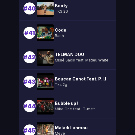
Booty
#40
TKS 2G
Code
#41
Barth
TÈLMAN DOU
#42
Misié Sadik feat. Matieu White
Boucan Canot Feat. P.l.l
#43
Tks 2g
Bubble up !
#44
Mike One feat.. T-matt
Maladi Lanmou
#45
Méyé