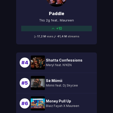
Paddle
Tks 2g feat.. Maureen
+10
17,2 M
vues
41,4 M
streams
Shatta Confessions
#4
Meryl feat. N'KEN
Sé Miimii
#5
Miimii feat. Dj Skycee
Money Pull Up
#6
Blaiz Fayah X Maureen