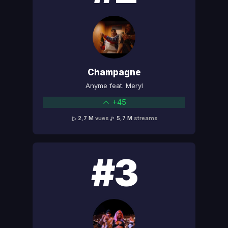
Champagne
Anyme feat. Meryl
+45
2,7 M
vues
5,7 M
streams
#3