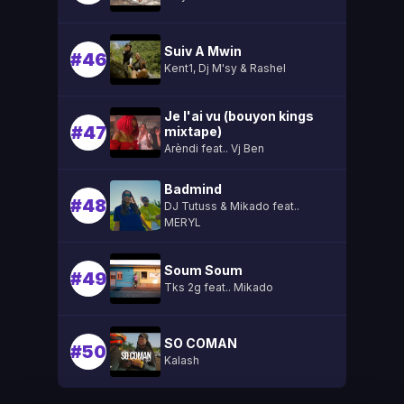
Suiv A Mwin
#46
Kent1, Dj M'sy & Rashel
Je l'ai vu (bouyon kings
#47
mixtape)
Arèndi feat.. Vj Ben
Badmind
#48
DJ Tutuss & Mikado feat..
MERYL
Soum Soum
#49
Tks 2g feat.. Mikado
SO COMAN
#50
Kalash