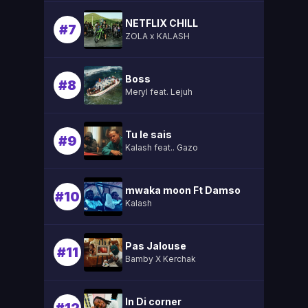
NETFLIX CHILL
#7
ZOLA x KALASH
Boss
#8
Meryl feat. Lejuh
Tu le sais
#9
Kalash feat.. Gazo
mwaka moon Ft Damso
#10
Kalash
Pas Jalouse
#11
Bamby X Kerchak
In Di corner