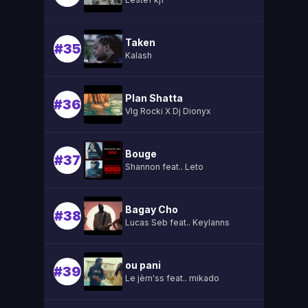
Taken
#35
Kalash
Plan Shatta
#36
Vlg Rocki X Dj Dionyx
Bouge
#37
Shannon feat.. Leto
Bagay Cho
#38
Lucas Seb feat.. Keylanns
ou pani
#39
Le jèm'ss feat.. mikado