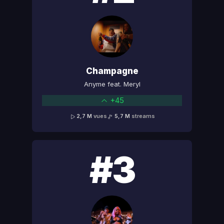
Champagne
Anyme feat. Meryl
+45
2,7 M
vues
5,7 M
streams
#3