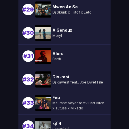
Mwen An Sa
#29
Dj Skunk x Tiitof x Leto
À Genoux
#30
Meryl
Alors
#31
Barth
Dis-moi
#32
Dj Kawest feat.. Joé Dwèt Filé
Feu
#33
Maurane Voyer featv Bad Bitch
x Tutuss x Mikado
kjf 4
#34
Lestef kjf