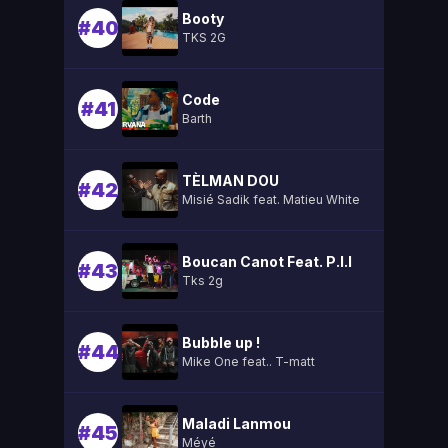
Booty
#40
TKS 2G
Code
#41
Barth
TÈLMAN DOU
#42
Misié Sadik feat. Matieu White
Boucan Canot Feat. P.l.l
#43
Tks 2g
Bubble up !
#44
Mike One feat.. T-matt
Maladi Lanmou
#45
Méyé