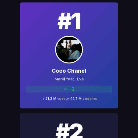
#1
Coco Chanel
Meryl feat.. Eva
+2
21,3 M
vues
41,7 M
streams
#2