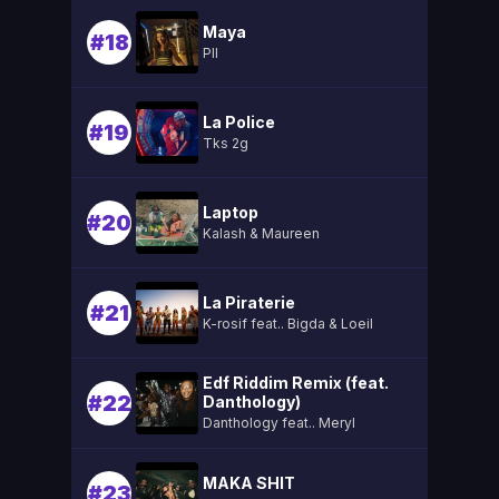
Maya
#18
Pll
La Police
#19
Tks 2g
Laptop
#20
Kalash & Maureen
La Piraterie
#21
K-rosif feat.. Bigda & Loeil
Edf Riddim Remix (feat.
#22
Danthology)
Danthology feat.. Meryl
MAKA SHIT
#23