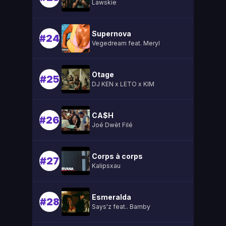
Lawskie
Supernova
#24
Vegedream feat. Meryl
Otage
#25
DJ KEN x LETO x KIM
CA$H
#26
Joé Dwèt Filé
Corps à corps
#27
Kalipsxau
Esmeralda
#28
Says'z feat.. Bamby