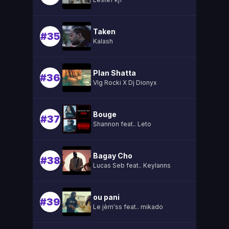
Taken
#35
Kalash
Plan Shatta
#36
Vlg Rocki X Dj Dionyx
Bouge
#37
Shannon feat.. Leto
Bagay Cho
#38
Lucas Seb feat.. Keylanns
ou pani
#39
Le jèm'ss feat.. mikado