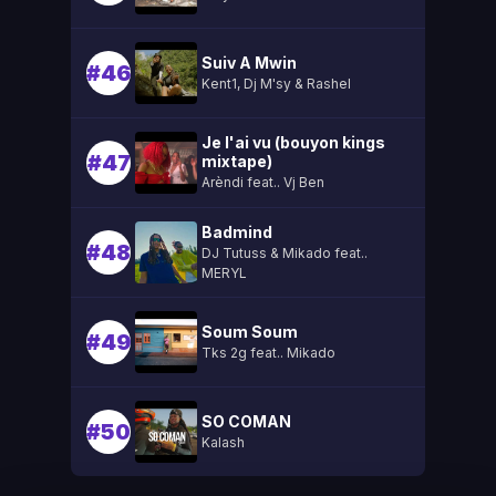
Suiv A Mwin
#46
Kent1, Dj M'sy & Rashel
Je l'ai vu (bouyon kings
#47
mixtape)
Arèndi feat.. Vj Ben
Badmind
#48
DJ Tutuss & Mikado feat..
MERYL
Soum Soum
#49
Tks 2g feat.. Mikado
SO COMAN
#50
Kalash