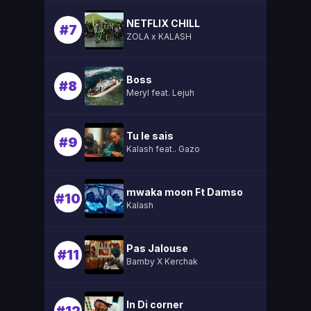
NETFLIX CHILL
#7
ZOLA x KALASH
Boss
#8
Meryl feat. Lejuh
Tu le sais
#9
Kalash feat.. Gazo
mwaka moon Ft Damso
#10
Kalash
Pas Jalouse
#11
Bamby X Kerchak
In Di corner