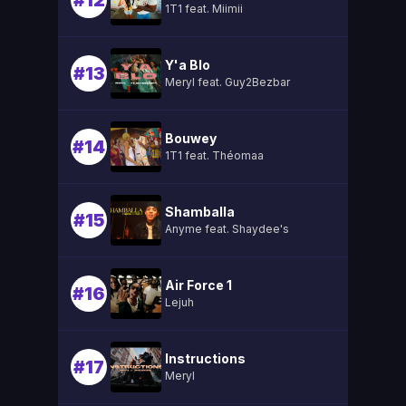
#12
1T1 feat. Miimii
Y'a Blo
#13
Meryl feat. Guy2Bezbar
Bouwey
#14
1T1 feat. Théomaa
Shamballa
#15
Anyme feat. Shaydee's
Air Force 1
#16
Lejuh
Instructions
#17
Meryl