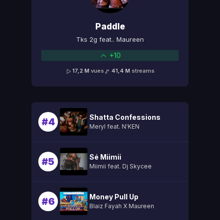
Paddle
Tks 2g feat.. Maureen
+10
17,2 M
vues
41,4 M
streams
Shatta Confessions
#4
Meryl feat. N'KEN
Sé Miimii
#5
Miimii feat. Dj Skycee
Money Pull Up
#6
Blaiz Fayah X Maureen