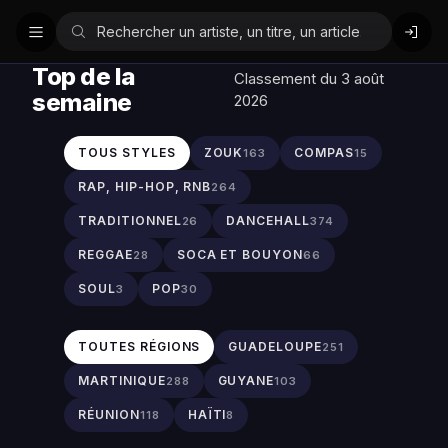
Top de la
Classement du 3 août
semaine
2026
TOUS STYLES
ZOUK
COMPAS
163
15
RAP, HIP-HOP, RNB
264
TRADITIONNEL
DANCEHALL
26
374
REGGAE
SOCA ET BOUYON
28
66
SOUL
POP
3
30
TOUTES RÉGIONS
GUADELOUPE
251
MARTINIQUE
GUYANE
288
103
RÉUNION
HAÏTI
118
8