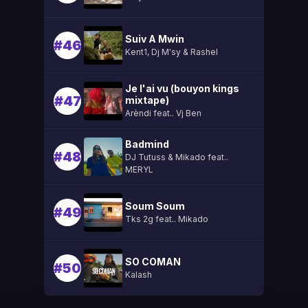
Suiv A Mwin
#46
Kent1, Dj M'sy & Rashel
Je l'ai vu (bouyon kings
#47
mixtape)
Arèndi feat.. Vj Ben
Badmind
#48
DJ Tutuss & Mikado feat..
MERYL
Soum Soum
#49
Tks 2g feat.. Mikado
SO COMAN
#50
Kalash