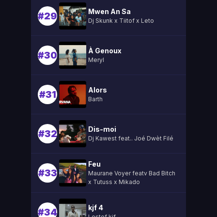
Mwen An Sa
#29
Dj Skunk x Tiitof x Leto
À Genoux
#30
Meryl
Alors
#31
Barth
Dis-moi
#32
Dj Kawest feat.. Joé Dwèt Filé
Feu
#33
Maurane Voyer featv Bad Bitch
x Tutuss x Mikado
kjf 4
#34
Lestef kjf