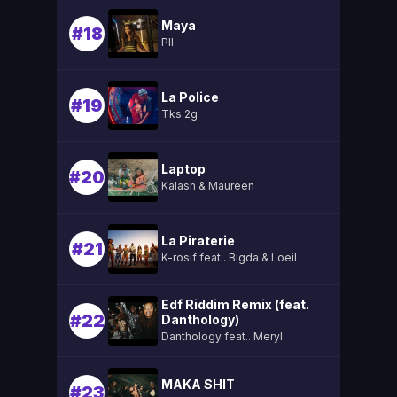
Maya
#18
Pll
La Police
#19
Tks 2g
Laptop
#20
Kalash & Maureen
La Piraterie
#21
K-rosif feat.. Bigda & Loeil
Edf Riddim Remix (feat.
#22
Danthology)
Danthology feat.. Meryl
MAKA SHIT
#23