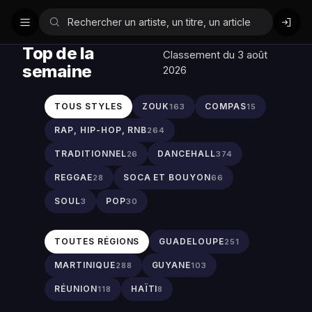
Top de la
Classement du 3 août
semaine
2026
TOUS STYLES
ZOUK
COMPAS
163
15
RAP, HIP-HOP, RNB
264
TRADITIONNEL
DANCEHALL
26
374
REGGAE
SOCA ET BOUYON
28
66
SOUL
POP
3
30
TOUTES RÉGIONS
GUADELOUPE
251
MARTINIQUE
GUYANE
288
103
RÉUNION
HAÏTI
118
8