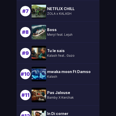
NETFLIX CHILL
#7
ZOLA x KALASH
Boss
#8
Meryl feat. Lejuh
Tu le sais
#9
Kalash feat.. Gazo
mwaka moon Ft Damso
#10
Kalash
Pas Jalouse
#11
Bamby X Kerchak
In Di corner