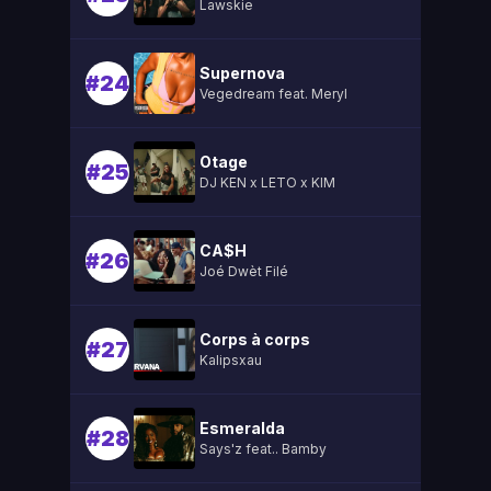
Lawskie
Supernova
#24
Vegedream feat. Meryl
Otage
#25
DJ KEN x LETO x KIM
CA$H
#26
Joé Dwèt Filé
Corps à corps
#27
Kalipsxau
Esmeralda
#28
Says'z feat.. Bamby