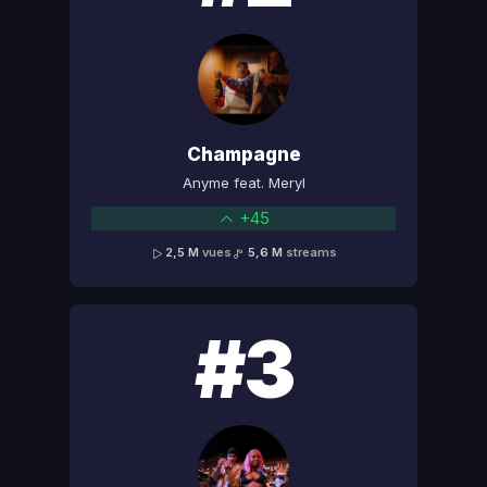
Champagne
Anyme feat. Meryl
+45
2,5 M
vues
5,6 M
streams
#3