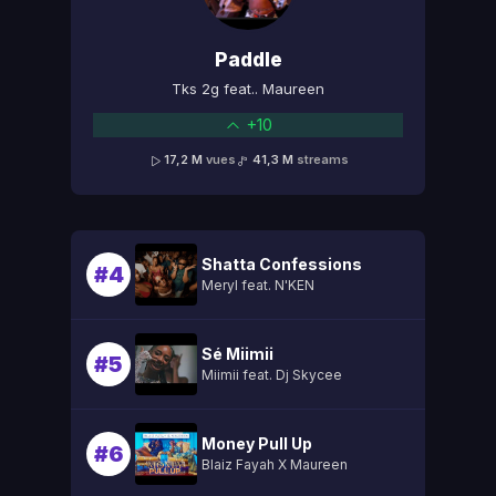
Paddle
Tks 2g feat.. Maureen
+10
17,2 M
vues
41,3 M
streams
Shatta Confessions
#4
Meryl feat. N'KEN
Sé Miimii
#5
Miimii feat. Dj Skycee
Money Pull Up
#6
Blaiz Fayah X Maureen