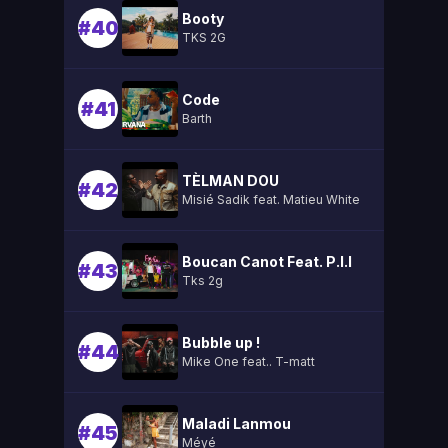
Booty
#40
TKS 2G
Code
#41
Barth
TÈLMAN DOU
#42
Misié Sadik feat. Matieu White
Boucan Canot Feat. P.l.l
#43
Tks 2g
Bubble up !
#44
Mike One feat.. T-matt
Maladi Lanmou
#45
Méyé