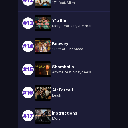
#12
1T1 feat. Miimii
Y'a Blo
#13
Meryl feat. Guy2Bezbar
Bouwey
#14
1T1 feat. Théomaa
Shamballa
#15
Anyme feat. Shaydee's
Air Force 1
#16
Lejuh
Instructions
#17
Meryl