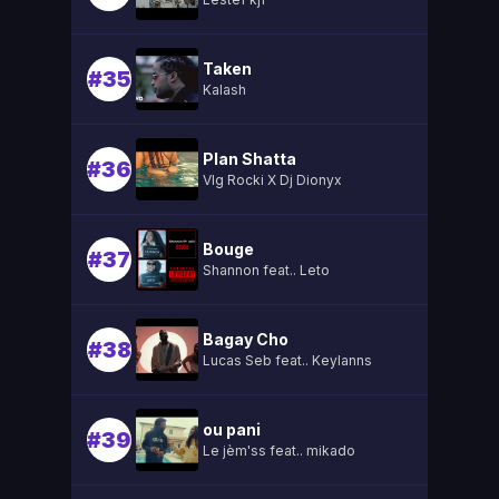
Taken
#35
Kalash
Plan Shatta
#36
Vlg Rocki X Dj Dionyx
Bouge
#37
Shannon feat.. Leto
Bagay Cho
#38
Lucas Seb feat.. Keylanns
ou pani
#39
Le jèm'ss feat.. mikado