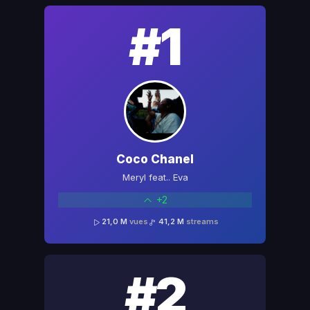
#1
Coco Chanel
Meryl feat.. Eva
+2
21,0 M
vues
41,2 M
streams
#2