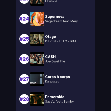
Lawskie
Supernova
#24
Vegedream feat. Meryl
Otage
#25
DJ KEN x LETO x KIM
CA$H
#26
Joé Dwèt Filé
Corps à corps
#27
Kalipsxau
Esmeralda
#28
Says'z feat.. Bamby