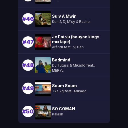
Suiv A Mwin
#46
Kent1, Dj M'sy & Rashel
Je l'ai vu (bouyon kings
#47
mixtape)
Arèndi feat.. Vj Ben
Badmind
#48
DJ Tutuss & Mikado feat..
MERYL
Soum Soum
#49
Tks 2g feat.. Mikado
SO COMAN
#50
Kalash