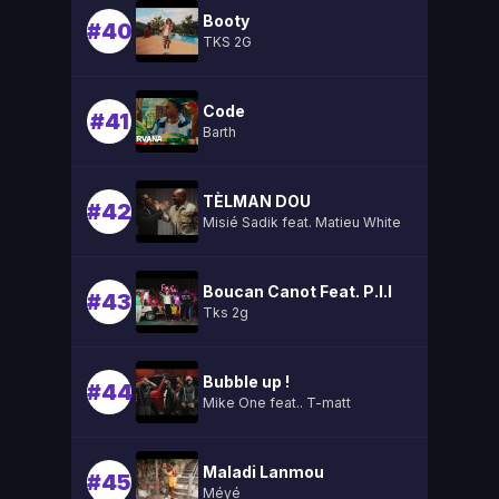
Booty
#40
TKS 2G
Code
#41
Barth
TÈLMAN DOU
#42
Misié Sadik feat. Matieu White
Boucan Canot Feat. P.l.l
#43
Tks 2g
Bubble up !
#44
Mike One feat.. T-matt
Maladi Lanmou
#45
Méyé