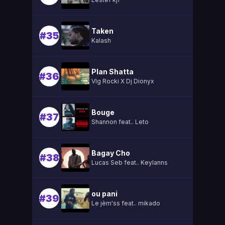
Taken
#35
Kalash
Plan Shatta
#36
Vlg Rocki X Dj Dionyx
Bouge
#37
Shannon feat.. Leto
Bagay Cho
#38
Lucas Seb feat.. Keylanns
ou pani
#39
Le jèm'ss feat.. mikado