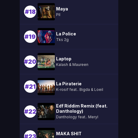
Maya
#18
Pll
La Police
#19
Tks 2g
Laptop
#20
Kalash & Maureen
La Piraterie
#21
K-rosif feat.. Bigda & Loeil
Edf Riddim Remix (feat.
#22
Danthology)
Danthology feat.. Meryl
MAKA SHIT
#23