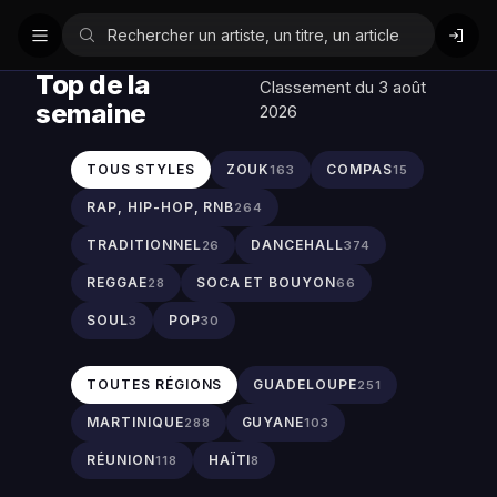
Top de la
Classement du 3 août
semaine
2026
TOUS STYLES
ZOUK
COMPAS
163
15
RAP, HIP-HOP, RNB
264
TRADITIONNEL
DANCEHALL
26
374
REGGAE
SOCA ET BOUYON
28
66
SOUL
POP
3
30
TOUTES RÉGIONS
GUADELOUPE
251
MARTINIQUE
GUYANE
288
103
RÉUNION
HAÏTI
118
8