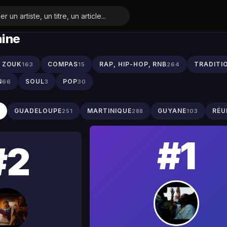
aine
ZOUK
COMPAS
RAP, HIP-HOP, RNB
TRADITI
163
15
264
N
SOUL
POP
66
3
30
S
GUADELOUPE
MARTINIQUE
GUYANE
RÉU
251
288
103
#1
#2