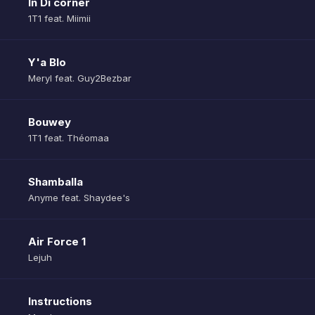
In Di corner
1T1 feat. Miimii
Y'a Blo
Meryl feat. Guy2Bezbar
Bouwey
1T1 feat. Théomaa
Shamballa
Anyme feat. Shaydee's
Air Force 1
Lejuh
Instructions