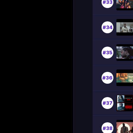
#33
#34
#35
#36
#37
#38