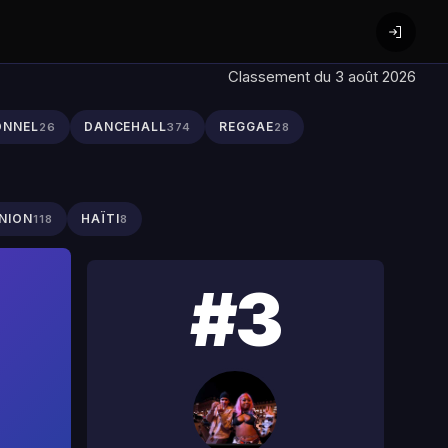
Classement du 3 août 2026
ONNEL
DANCEHALL
REGGAE
26
374
28
NION
HAÏTI
118
8
#3