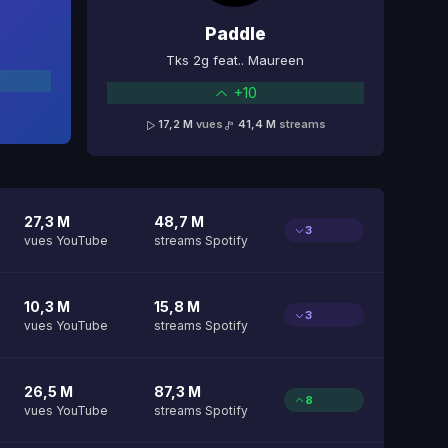
Paddle
Tks 2g feat.. Maureen
+10
17,2 M
vues
41,4 M
streams
27,3 M
48,7 M
3
vues YouTube
streams Spotify
10,3 M
15,8 M
3
vues YouTube
streams Spotify
26,5 M
87,3 M
8
vues YouTube
streams Spotify