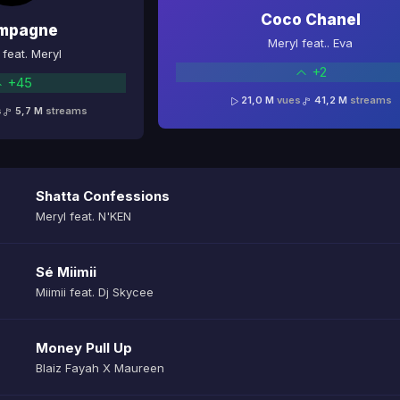
Coco Chanel
mpagne
Meryl feat.. Eva
feat. Meryl
+2
+45
21,0 M
vues
41,2 M
streams
s
5,7 M
streams
Shatta Confessions
Meryl feat. N'KEN
Sé Miimii
Miimii feat. Dj Skycee
Money Pull Up
Blaiz Fayah X Maureen