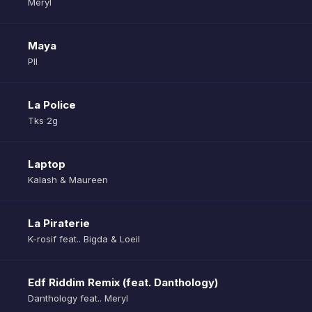
Meryl
Maya
Pll
La Police
Tks 2g
Laptop
Kalash & Maureen
La Piraterie
K-rosif feat.. Bigda & Loeil
Edf Riddim Remix (feat. Danthology)
Danthology feat.. Meryl