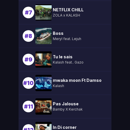
NETFLIX CHILL
#7
ZOLA x KALASH
Boss
#8
Meryl feat. Lejuh
Tu le sais
#9
Kalash feat.. Gazo
mwaka moon Ft Damso
#10
Kalash
Pas Jalouse
#11
Bamby X Kerchak
In Di corner