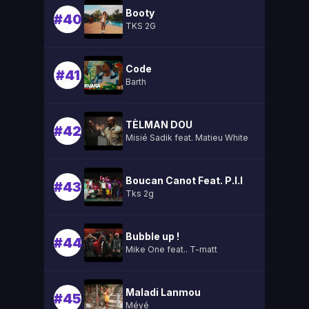
Booty
#40
TKS 2G
Code
#41
Barth
TÈLMAN DOU
#42
Misié Sadik feat. Matieu White
Boucan Canot Feat. P.l.l
#43
Tks 2g
Bubble up !
#44
Mike One feat.. T-matt
Maladi Lanmou
#45
Méyé