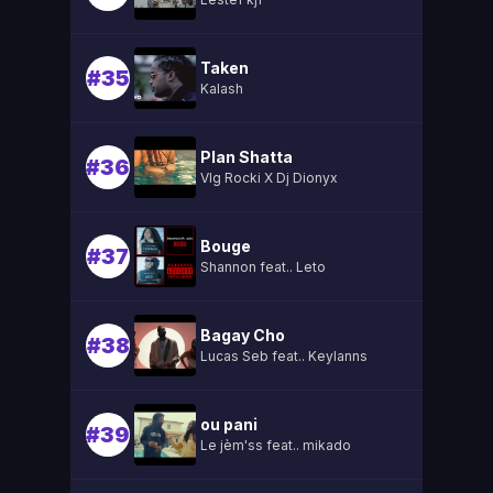
Taken
#35
Kalash
Plan Shatta
#36
Vlg Rocki X Dj Dionyx
Bouge
#37
Shannon feat.. Leto
Bagay Cho
#38
Lucas Seb feat.. Keylanns
ou pani
#39
Le jèm'ss feat.. mikado