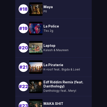
Maya
#18
Pll
La Police
#19
Tks 2g
Laptop
#20
Kalash & Maureen
La Piraterie
#21
K-rosif feat.. Bigda & Loeil
Edf Riddim Remix (feat.
#22
Danthology)
Danthology feat.. Meryl
MAKA SHIT
#23