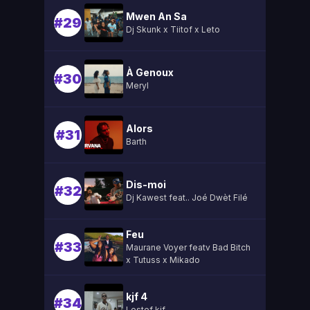
Mwen An Sa
#29
Dj Skunk x Tiitof x Leto
À Genoux
#30
Meryl
Alors
#31
Barth
Dis-moi
#32
Dj Kawest feat.. Joé Dwèt Filé
Feu
#33
Maurane Voyer featv Bad Bitch
x Tutuss x Mikado
kjf 4
#34
Lestef kjf