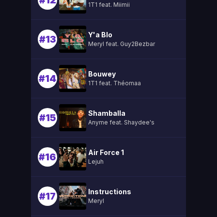
#12
1T1 feat. Miimii
Y'a Blo
#13
Meryl feat. Guy2Bezbar
Bouwey
#14
1T1 feat. Théomaa
Shamballa
#15
Anyme feat. Shaydee's
Air Force 1
#16
Lejuh
Instructions
#17
Meryl