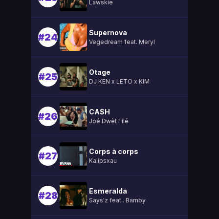
Lawskie
Supernova
#24
Vegedream feat. Meryl
Otage
#25
DJ KEN x LETO x KIM
CA$H
#26
Joé Dwèt Filé
Corps à corps
#27
Kalipsxau
Esmeralda
#28
Says'z feat.. Bamby