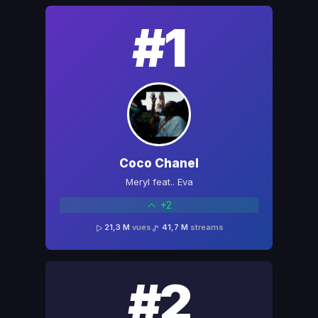
#1
Coco Chanel
Meryl feat.. Eva
+2
21,3 M
vues
41,7 M
streams
#2