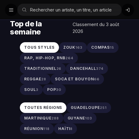
Top de la
Classement du 3 août
semaine
2026
TOUS STYLES
ZOUK
COMPAS
163
15
RAP, HIP-HOP, RNB
264
TRADITIONNEL
DANCEHALL
26
374
REGGAE
SOCA ET BOUYON
28
66
SOUL
POP
3
30
TOUTES RÉGIONS
GUADELOUPE
251
MARTINIQUE
GUYANE
288
103
RÉUNION
HAÏTI
118
8