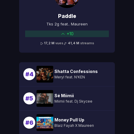
Paddle
Tks 2g feat.. Maureen
+10
17,2 M
vues
41,4 M
streams
Shatta Confessions
#4
Meryl feat. N'KEN
Sé Miimii
#5
Miimii feat. Dj Skycee
Money Pull Up
#6
Blaiz Fayah X Maureen