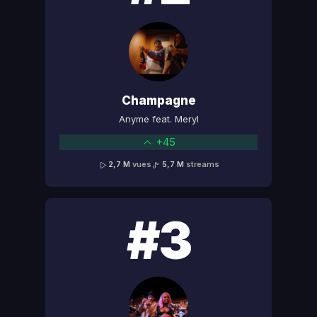
Champagne
Anyme feat. Meryl
+45
2,7 M
vues
5,7 M
streams
#3