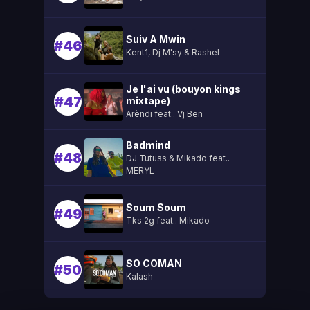
Suiv A Mwin
#46
Kent1, Dj M'sy & Rashel
Je l'ai vu (bouyon kings
#47
mixtape)
Arèndi feat.. Vj Ben
Badmind
#48
DJ Tutuss & Mikado feat..
MERYL
Soum Soum
#49
Tks 2g feat.. Mikado
SO COMAN
#50
Kalash